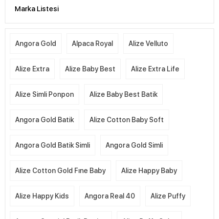
Marka Listesi
Angora Gold
Alpaca Royal
Alize Velluto
Alize Extra
Alize Baby Best
Alize Extra Life
Alize Simli Ponpon
Alize Baby Best Batik
Angora Gold Batik
Alize Cotton Baby Soft
Angora Gold Batik Simli
Angora Gold Simli
Alize Cotton Gold Fıne Baby
Alize Happy Baby
Alize Happy Kids
Angora Real 40
Alize Puffy