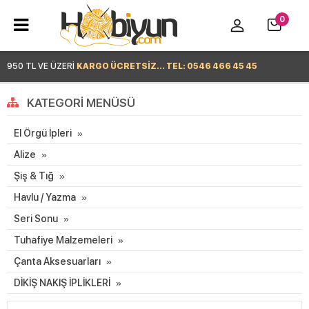
0
950 TL VE ÜZERİ
KARGO ÜCRETSİZ... TEL: 0546 466 45 45
Hemen Alışverişe Başla >
KATEGORI MENÜSÜ
El Örgü İpleri
Alize
Şiş & Tığ
Havlu / Yazma
Seri Sonu
Tuhafiye Malzemeleri
Çanta Aksesuarları
DİKİŞ NAKIŞ İPLİKLERİ