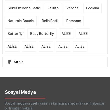
Şekerim Bebe Batik
Velluto
Verona
Ecolana
Naturale Boucle
Bella Batik
Pompom
Butterfly
Baby Butterfly
ALİZE
ALİZE
ALİZE
ALİZE
ALİZE
ALİZE
ALİZE
Sırala
Sosyal Medya
Sosyal medyaya özel indirim ve kampanyalardan ilk sen haberdar
ol, fırsatları yakala!