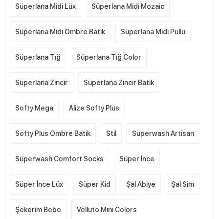
Süperlana Midi Lüx
Süperlana Midi Mozaic
Süperlana Midi Ombre Batik
Süperlana Midi Pullu
Süperlana Tığ
Süperlana Tığ Color
Süperlana Zincir
Süperlana Zincir Batik
Softy Mega
Alize Softy Plus
Softy Plus Ombre Batik
Stil
Süperwash Artisan
Süperwash Comfort Socks
Süper İnce
Süper İnce Lüx
Süper Kid
Şal Abiye
Şal Sim
Şekerim Bebe
Velluto Mını Colors