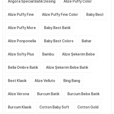
Angora Special Batik Desing
Alize Puffy Color
Alize Puffy Fıne
Alize Puffy Fıne Color
Baby Best
Alize Puffy More
Baby Best Batik
Alize Ponponella
Baby Best Colors
Bahar
Alize Softy Plus
Bambu
Alize Şekerim Bebe
Bella Ombre Batik
Alize Şekerim Bebe Batik
Best Klasik
Alize Velluto
Bing Bang
Alize Verona
Burcum Batik
Burcum Bebe Batik
Burcum Klasik
Cotton Baby Soft
Cotton Gold