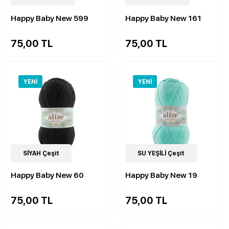
Happy Baby New 599
Happy Baby New 161
75,00 TL
75,00 TL
YENI
YENI
22
SİYAH Çeşit
Çeşit
22
SU YEŞİLİ Çeşit
Çeşit
Happy Baby New 60
Happy Baby New 19
75,00 TL
75,00 TL