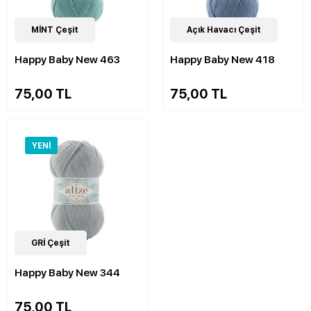
20
MİNT Çeşit
Çeşit
22
Açık Havacı Çeşit
Çeşit
Happy Baby New 463
Happy Baby New 418
75,00 TL
75,00 TL
YENI
22
GRİ Çeşit
Çeşit
Happy Baby New 344
75,00 TL