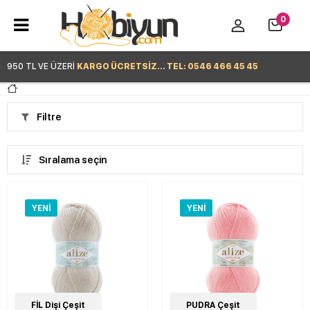
0
950 TL VE ÜZERİ
KARGO ÜCRETSİZ... TEL: 0546 466 45 45
Hemen Alışverişe Başla >
Filtre
Sıralama seçin
YENI
YENI
22
FİL Dişi Çeşit
Çeşit
22
PUDRA Çeşit
Çeşit