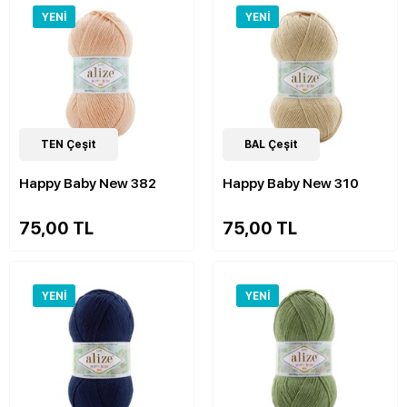
YENI
YENI
22
TEN Çeşit
Çeşit
21
BAL Çeşit
Çeşit
Happy Baby New 382
Happy Baby New 310
75,00 TL
75,00 TL
YENI
YENI