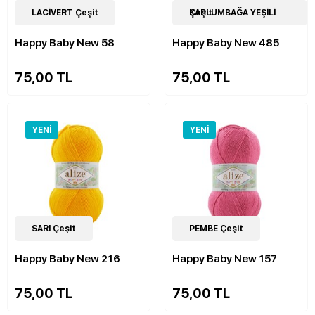
21
LACİVERT Çeşit
Çeşit
22
KAPLUMBAĞA YEŞİLİ Çeşit
Çeşit
Happy Baby New 58
Happy Baby New 485
75,00 TL
75,00 TL
YENI
YENI
22
SARI Çeşit
Çeşit
21
PEMBE Çeşit
Çeşit
Happy Baby New 216
Happy Baby New 157
75,00 TL
75,00 TL