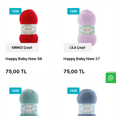
YENI
YENI
22
KIRMIZI Çeşit
Çeşit
22
LİLA Çeşit
Çeşit
Happy Baby New 56
Happy Baby New 27
W
h
a
s
p
p
D
e
s
e
H
a
t
t
75,00 TL
75,00 TL
YENI
YENI