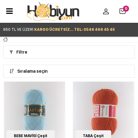
0
950 TL VE ÜZERİ
KARGO ÜCRETSİZ... TEL: 0546 466 45 45
Hemen Alışverişe Başla >
Filtre
Sıralama seçin
62
BEBE MAVİSİ Çeşit
Çeşit
62
TABA Çeşit
Çeşit