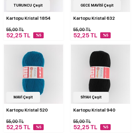
62
TURUNCU Çeşit
Çeşit
62
GECE MAVİSİ Çeşit
Çeşit
Kartopu Kristal 1854
Kartopu Kristal 632
55,00 TL
55,00 TL
52,25 TL
52,25 TL
%5
%5
62
MAVİ Çeşit
Çeşit
62
SİYAH Çeşit
Çeşit
Kartopu Kristal 520
Kartopu Kristal 940
55,00 TL
55,00 TL
52,25 TL
52,25 TL
%5
%5