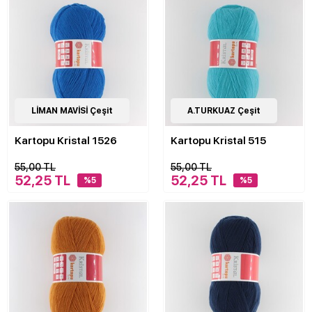
62
LİMAN MAVİSİ Çeşit
Çeşit
62
A.TURKUAZ Çeşit
Çeşit
Kartopu Kristal 1526
Kartopu Kristal 515
55,00 TL
55,00 TL
52,25 TL
52,25 TL
%5
%5