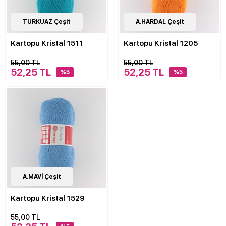
62
TURKUAZ Çeşit
Çeşit
62
A.HARDAL Çeşit
Çeşit
Kartopu Kristal 1511
Kartopu Kristal 1205
55,00 TL
55,00 TL
52,25 TL
52,25 TL
%5
%5
62
A.MAVİ Çeşit
Çeşit
Kartopu Kristal 1529
55,00 TL