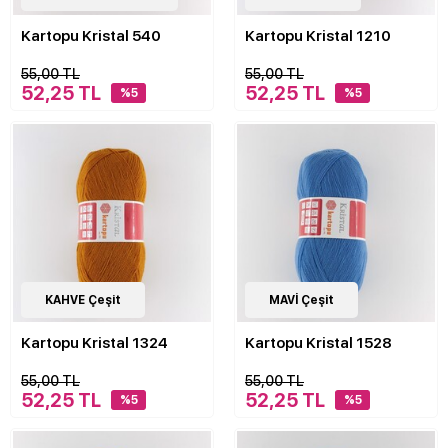
Kartopu Kristal 540
Kartopu Kristal 1210
55,00 TL
55,00 TL
52,25 TL
52,25 TL
%5
%5
62
KAHVE Çeşit
Çeşit
62
MAVİ Çeşit
Çeşit
Kartopu Kristal 1324
Kartopu Kristal 1528
55,00 TL
55,00 TL
52,25 TL
52,25 TL
%5
%5