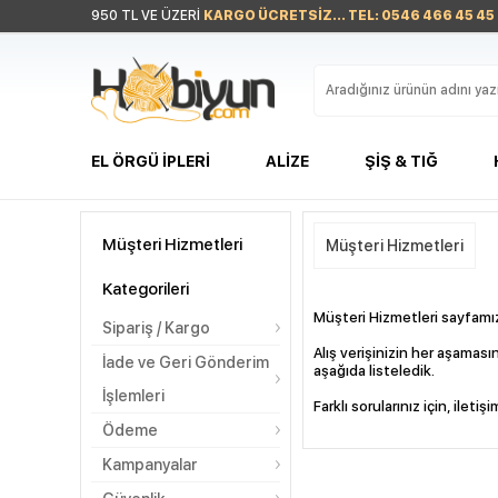
950 TL VE ÜZERİ
KARGO ÜCRETSİZ... TEL: 0546 466 45 45
EL ÖRGÜ İPLERI
ALIZE
ŞIŞ & TIĞ
Müşteri Hizmetleri
Müşteri Hizmetleri
Kategorileri
Müşteri Hizmetleri sayfamı
Sipariş / Kargo
Alış verişinizin her aşamas
İade ve Geri Gönderim
aşağıda listeledik.
İşlemleri
Farklı sorularınız için, iletiş
Ödeme
Kampanyalar