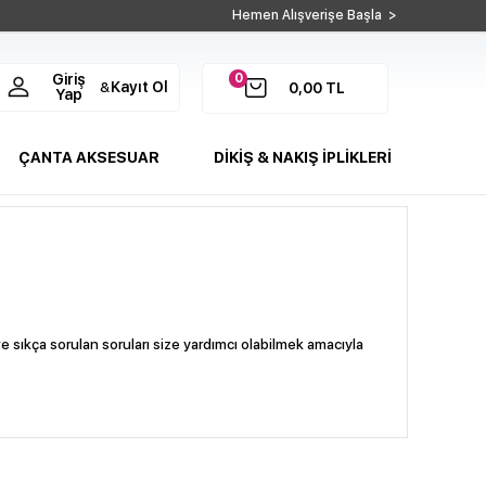
Hemen Alışverişe Başla >
0
Giriş
Kayıt Ol
&
0,00
TL
Yap
ÇANTA AKSESUAR
DİKİŞ & NAKIŞ İPLİKLERİ
e sıkça sorulan soruları size yardımcı olabilmek amacıyla