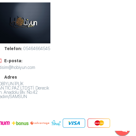
Telefon:
05464664545
E-posta:
etisim@hobiyun.com
Adres
BİYUN İPLİK
N.TİC.PAZ.LTD.ŞTİ. Derecik
. Anadolu Blv. No:42
lkadım/SAMSUN