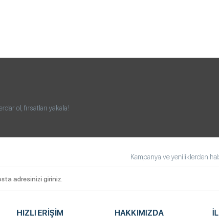
ar ol, fırsatları yakala!
Kampanya ve yeniliklerden habe
HIZLI ERIŞIM
HAKKIMIZDA
İ