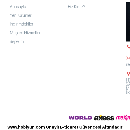
Anasayfa
Biz Kimiz?
Yeni Ürünler
İndirimdekiler
Müşteri Hizmetleri
Sepetim
il
HO
SA
Mh
İ
www.hobiyun.com Onaylı E-ticaret Güvencesi Altındadır