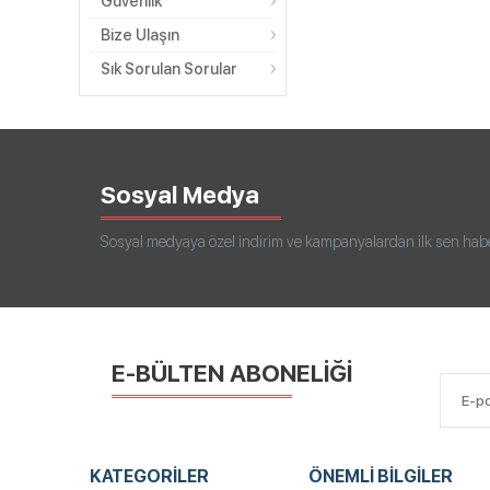
Güvenlik
Bize Ulaşın
Sık Sorulan Sorular
Sosyal Medya
Sosyal medyaya özel indirim ve kampanyalardan ilk sen haberd
E-BÜLTEN ABONELİĞİ
KATEGORILER
ÖNEMLI BILGILER