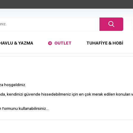
HAVLU & YAZMA
OUTLET
TUHAFIYE & HOBI
za hoşgeldiniz.
ında, kendinizi güvende hissedebilmeniz için en çok merak edilen konuları v
im formunu kullanabilirsiniz...