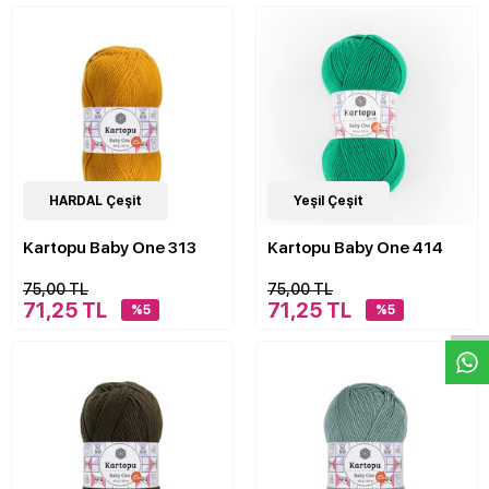
4
HARDAL Çeşit
Çeşit
4
Yeşil Çeşit
Çeşit
Kartopu Baby One 313
Kartopu Baby One 414
W
h
a
s
p
p
D
e
s
e
H
a
t
t
75,00 TL
75,00 TL
71,25 TL
71,25 TL
%5
%5