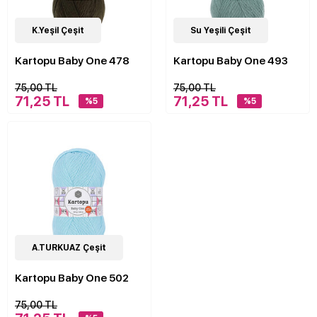
4
K.Yeşil Çeşit
Çeşit
4
Su Yeşili Çeşit
Çeşit
Kartopu Baby One 478
Kartopu Baby One 493
75,00 TL
75,00 TL
71,25 TL
71,25 TL
%5
%5
4
A.TURKUAZ Çeşit
Çeşit
Kartopu Baby One 502
75,00 TL