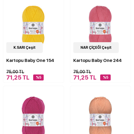
4
K.SARI Çeşit
Çeşit
4
NAR ÇİÇEĞİ Çeşit
Çeşit
Kartopu Baby One 154
Kartopu Baby One 244
75,00 TL
75,00 TL
71,25 TL
71,25 TL
%5
%5