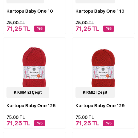
Kartopu Baby One 10
Kartopu Baby One 110
75,00 TL
75,00 TL
71,25 TL
71,25 TL
%5
%5
4
K.KIRMIZI Çeşit
Çeşit
4
KIRMIZI Çeşit
Çeşit
Kartopu Baby One 125
Kartopu Baby One 129
75,00 TL
75,00 TL
71,25 TL
71,25 TL
%5
%5