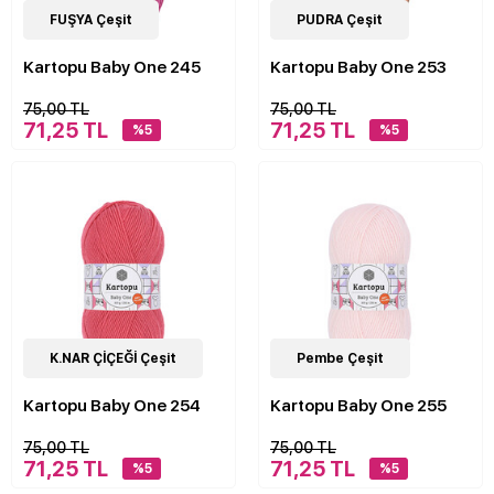
4
FUŞYA Çeşit
Çeşit
4
PUDRA Çeşit
Çeşit
Kartopu Baby One 245
Kartopu Baby One 253
75,00 TL
75,00 TL
71,25 TL
71,25 TL
%5
%5
4
K.NAR ÇİÇEĞİ Çeşit
Çeşit
4
Pembe Çeşit
Çeşit
Kartopu Baby One 254
Kartopu Baby One 255
75,00 TL
75,00 TL
71,25 TL
71,25 TL
%5
%5