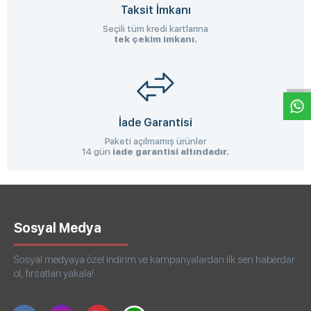
Taksit İmkanı
Seçili tüm kredi kartlarına
tek çekim imkanı.
W
h
a
s
p
p
D
e
s
e
H
a
t
t
İade Garantisi
Paketi açılmamış ürünler
14 gün
iade garantisi altındadır.
Sosyal Medya
Sosyal medyaya özel indirim ve kampanyalardan ilk sen haberdar
ol, fırsatları yakala!