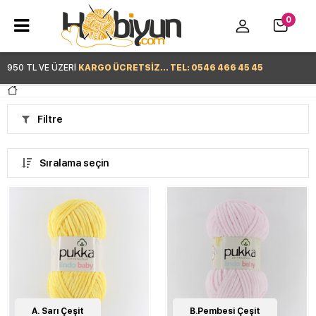
0
950 TL VE ÜZERİ
KARGO ÜCRETSİZ... TEL: 0546 466 45 45
Hemen Alışverişe Başla >
Filtre
Sıralama seçin
1
A. Sarı Çeşit
Çeşit
1
B.Pembesi Çeşit
Çeşit