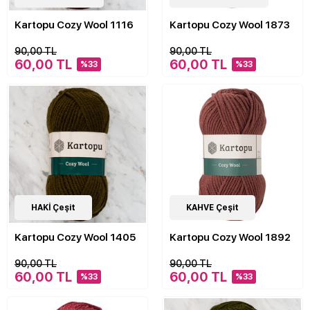
Kartopu Cozy Wool 1116
Kartopu Cozy Wool 1873
90,00 TL
90,00 TL
60,00 TL
60,00 TL
%33
%33
20
HAKİ Çeşit
Çeşit
20
KAHVE Çeşit
Çeşit
Kartopu Cozy Wool 1405
Kartopu Cozy Wool 1892
90,00 TL
90,00 TL
60,00 TL
60,00 TL
%33
%33