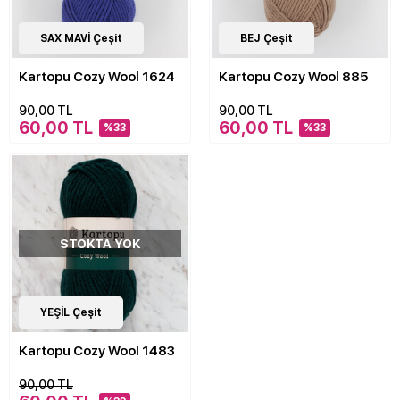
20
SAX MAVİ Çeşit
Çeşit
20
BEJ Çeşit
Çeşit
Kartopu Cozy Wool 1624
Kartopu Cozy Wool 885
90,00 TL
90,00 TL
60,00 TL
60,00 TL
%33
%33
STOKTA YOK
20
YEŞİL Çeşit
Çeşit
Kartopu Cozy Wool 1483
90,00 TL