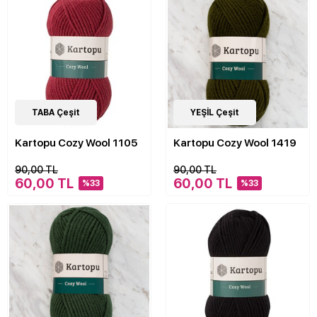
20
TABA Çeşit
Çeşit
20
YEŞİL Çeşit
Çeşit
Kartopu Cozy Wool 1105
Kartopu Cozy Wool 1419
90,00 TL
90,00 TL
60,00 TL
60,00 TL
%33
%33