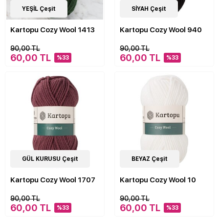
20
YEŞİL Çeşit
Çeşit
20
SİYAH Çeşit
Çeşit
Kartopu Cozy Wool 1413
Kartopu Cozy Wool 940
90,00 TL
90,00 TL
60,00 TL
60,00 TL
%33
%33
20
GÜL KURUSU Çeşit
Çeşit
16
BEYAZ Çeşit
Çeşit
Kartopu Cozy Wool 1707
Kartopu Cozy Wool 10
90,00 TL
90,00 TL
60,00 TL
60,00 TL
%33
%33