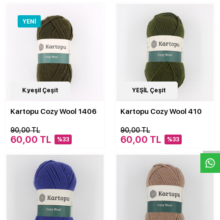
YENI
21
K.yeşil Çeşit
Çeşit
20
YEŞİL Çeşit
Çeşit
Kartopu Cozy Wool 1406
Kartopu Cozy Wool 410
W
h
a
s
p
p
D
e
s
e
H
a
t
t
90,00 TL
90,00 TL
60,00 TL
60,00 TL
%33
%33