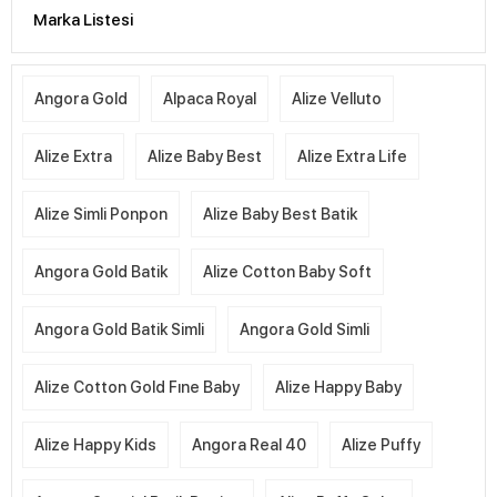
Marka Listesi
Angora Gold
Alpaca Royal
Alize Velluto
Alize Extra
Alize Baby Best
Alize Extra Life
Alize Simli Ponpon
Alize Baby Best Batik
Angora Gold Batik
Alize Cotton Baby Soft
Angora Gold Batik Simli
Angora Gold Simli
Alize Cotton Gold Fıne Baby
Alize Happy Baby
Alize Happy Kids
Angora Real 40
Alize Puffy