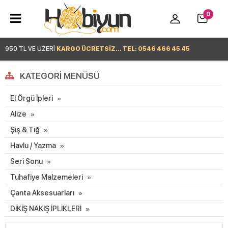
0
950 TL VE ÜZERİ
KARGO ÜCRETSİZ... TEL: 0546 466 45 45
Hemen Alışverişe Başla >
KATEGORI MENÜSÜ
El Örgü İpleri
Alize
Şiş & Tığ
Havlu / Yazma
Seri Sonu
Tuhafiye Malzemeleri
Çanta Aksesuarları
DİKİŞ NAKIŞ İPLİKLERİ