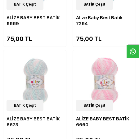
22
BATİK Çeşit
Çeşit
22
BATİK Çeşit
Çeşit
ALİZE BABY BEST BATİK
Alize Baby Best Batik
6669
7264
W
h
a
s
p
p
D
e
s
e
H
a
t
t
75,00 TL
75,00 TL
22
BATİK Çeşit
Çeşit
22
BATİK Çeşit
Çeşit
ALİZE BABY BEST BATİK
ALİZE BABY BEST BATİK
6623
6660