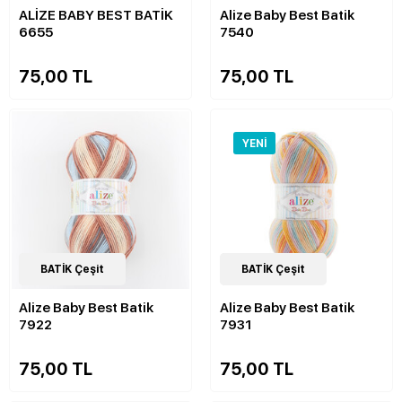
ALİZE BABY BEST BATİK
Alize Baby Best Batik
6655
7540
75,00 TL
75,00 TL
YENI
22
BATİK Çeşit
Çeşit
22
BATİK Çeşit
Çeşit
Alize Baby Best Batik
Alize Baby Best Batik
7922
7931
75,00 TL
75,00 TL