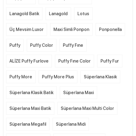
Lanagold Batik
Lanagold
Lotus
Üç Mevsim Luxor
Maxi Simli Ponpon
Ponponella
Puffy
Puffy Color
Puffy Fıne
ALİZE Puffy Furlove
Puffy Fıne Color
Puffy Fur
Puffy More
Puffy More Plus
Süperlana Klasik
Süperlana Klasik Batik
Süperlana Maxi
Süperlana Maxi Batik
Süperlana Maxi Multi Color
Süperlana Megafil
Süperlana Midi