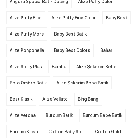
Angora Special Batik Desing
Alize Puffy Color
Alize Puffy Fıne
Alize Puffy Fıne Color
Baby Best
Alize Puffy More
Baby Best Batik
Alize Ponponella
Baby Best Colors
Bahar
Alize Softy Plus
Bambu
Alize Şekerim Bebe
Bella Ombre Batik
Alize Şekerim Bebe Batik
Best Klasik
Alize Velluto
Bing Bang
Alize Verona
Burcum Batik
Burcum Bebe Batik
Burcum Klasik
Cotton Baby Soft
Cotton Gold