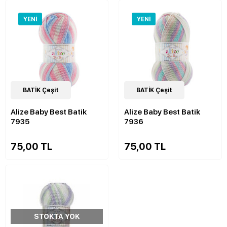
YENI
YENI
23
BATİK Çeşit
Çeşit
23
BATİK Çeşit
Çeşit
Alize Baby Best Batik
Alize Baby Best Batik
7935
7936
75,00 TL
75,00 TL
STOKTA YOK