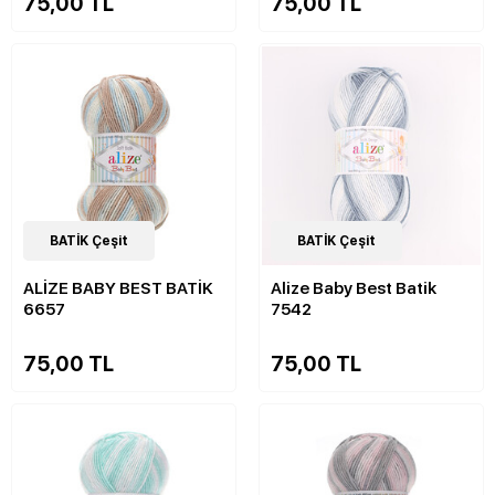
75,00 TL
75,00 TL
22
BATİK Çeşit
Çeşit
22
BATİK Çeşit
Çeşit
ALİZE BABY BEST BATİK
Alize Baby Best Batik
6657
7542
75,00 TL
75,00 TL