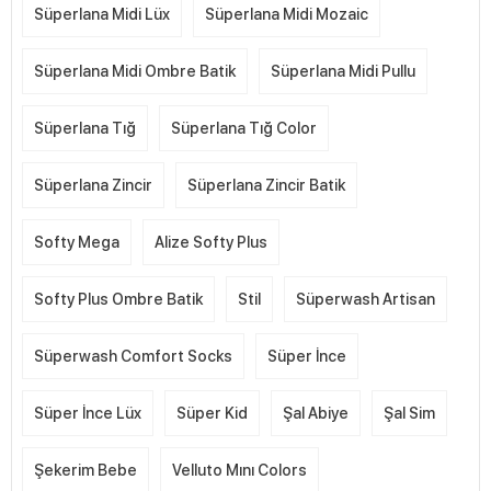
Süperlana Midi Lüx
Süperlana Midi Mozaic
Süperlana Midi Ombre Batik
Süperlana Midi Pullu
Süperlana Tığ
Süperlana Tığ Color
Süperlana Zincir
Süperlana Zincir Batik
Softy Mega
Alize Softy Plus
Softy Plus Ombre Batik
Stil
Süperwash Artisan
Süperwash Comfort Socks
Süper İnce
Süper İnce Lüx
Süper Kid
Şal Abiye
Şal Sim
Şekerim Bebe
Velluto Mını Colors