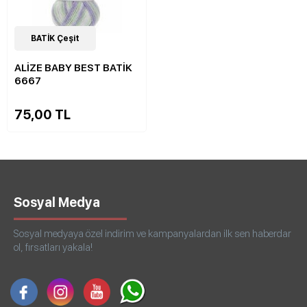
22
BATİK Çeşit
Çeşit
ALİZE BABY BEST BATİK
6667
75,00 TL
Sosyal Medya
Sosyal medyaya özel indirim ve kampanyalardan ilk sen haberdar
ol, fırsatları yakala!