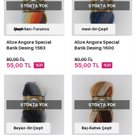
STOKTA YOK
STOKTA YOK
10
Mavi-Sarı-Turuncu Çeşit
Çeşit
10
mavi-Gri Çeşit
Çeşit
Alize Angora Special
Alize Angora Special
Batik Desing 1563
Batik Desing 1600
80,00 TL
80,00 TL
55,00 TL
55,00 TL
%31
%31
STOKTA YOK
STOKTA YOK
10
Beyaz-Gri Çeşit
Çeşit
10
Bej-Kahve Çeşit
Çeşit