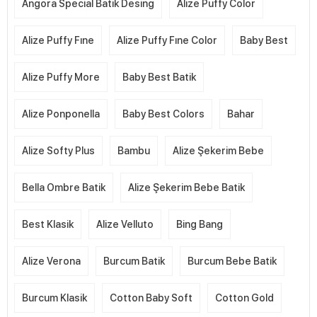
Angora Special Batik Desing
Alize Puffy Color
Alize Puffy Fıne
Alize Puffy Fıne Color
Baby Best
Alize Puffy More
Baby Best Batik
Alize Ponponella
Baby Best Colors
Bahar
Alize Softy Plus
Bambu
Alize Şekerim Bebe
Bella Ombre Batik
Alize Şekerim Bebe Batik
Best Klasik
Alize Velluto
Bing Bang
Alize Verona
Burcum Batik
Burcum Bebe Batik
Burcum Klasik
Cotton Baby Soft
Cotton Gold