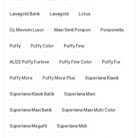
Lanagold Batik
Lanagold
Lotus
Üç Mevsim Luxor
Maxi Simli Ponpon
Ponponella
Puffy
Puffy Color
Puffy Fıne
ALİZE Puffy Furlove
Puffy Fıne Color
Puffy Fur
Puffy More
Puffy More Plus
Süperlana Klasik
Süperlana Klasik Batik
Süperlana Maxi
Süperlana Maxi Batik
Süperlana Maxi Multi Color
Süperlana Megafil
Süperlana Midi