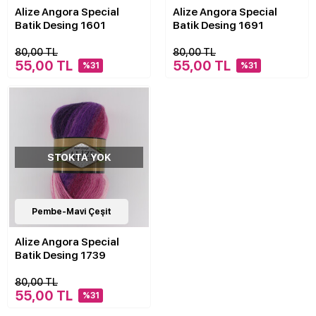
Alize Angora Special
Alize Angora Special
Batik Desing 1601
Batik Desing 1691
80,00 TL
80,00 TL
55,00 TL
55,00 TL
%31
%31
STOKTA YOK
10
Pembe-Mavi Çeşit
Çeşit
Alize Angora Special
Batik Desing 1739
80,00 TL
55,00 TL
%31