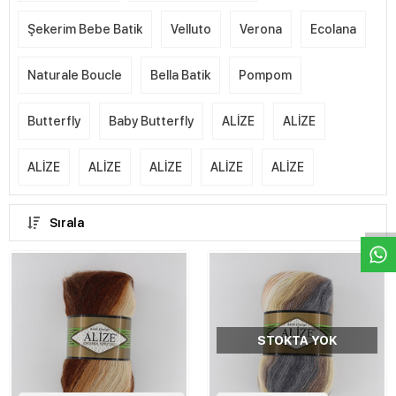
Şekerim Bebe Batik
Velluto
Verona
Ecolana
Naturale Boucle
Bella Batik
Pompom
Butterfly
Baby Butterfly
ALİZE
ALİZE
ALİZE
ALİZE
ALİZE
ALİZE
ALİZE
W
h
a
s
p
p
D
e
s
e
H
a
t
t
Sırala
STOKTA YOK