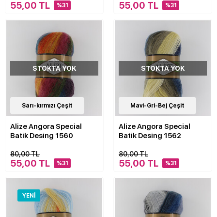
55,00 TL
55,00 TL
%31
%31
STOKTA YOK
STOKTA YOK
10
Sarı-kırmızı Çeşit
Çeşit
10
Mavi-Gri-Bej Çeşit
Çeşit
Alize Angora Special
Alize Angora Special
Batik Desing 1560
Batik Desing 1562
80,00 TL
80,00 TL
55,00 TL
55,00 TL
%31
%31
YENI