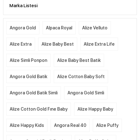
Marka Listesi
Angora Gold
Alpaca Royal
Alize Velluto
Alize Extra
Alize Baby Best
Alize Extra Life
Alize Simli Ponpon
Alize Baby Best Batik
Angora Gold Batik
Alize Cotton Baby Soft
Angora Gold Batik Simli
Angora Gold Simli
Alize Cotton Gold Fıne Baby
Alize Happy Baby
Alize Happy Kids
Angora Real 40
Alize Puffy