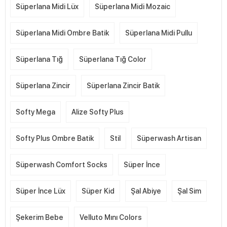
Süperlana Midi Lüx
Süperlana Midi Mozaic
Süperlana Midi Ombre Batik
Süperlana Midi Pullu
Süperlana Tığ
Süperlana Tığ Color
Süperlana Zincir
Süperlana Zincir Batik
Softy Mega
Alize Softy Plus
Softy Plus Ombre Batik
Stil
Süperwash Artisan
Süperwash Comfort Socks
Süper İnce
Süper İnce Lüx
Süper Kid
Şal Abiye
Şal Sim
Şekerim Bebe
Velluto Mını Colors