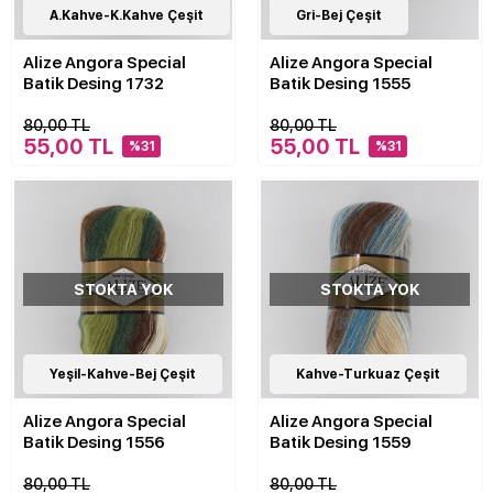
10
A.Kahve-K.Kahve Çeşit
Çeşit
10
Gri-Bej Çeşit
Çeşit
Alize Angora Special
Alize Angora Special
Batik Desing 1732
Batik Desing 1555
80,00 TL
80,00 TL
55,00 TL
55,00 TL
%31
%31
STOKTA YOK
STOKTA YOK
10
Yeşil-Kahve-Bej Çeşit
Çeşit
10
Kahve-Turkuaz Çeşit
Çeşit
Alize Angora Special
Alize Angora Special
Batik Desing 1556
Batik Desing 1559
80,00 TL
80,00 TL