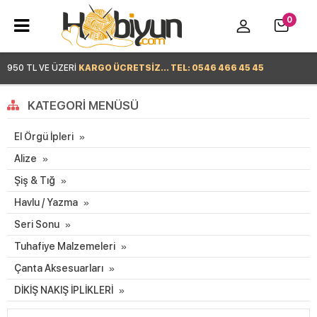
0
950 TL VE ÜZERİ
KARGO ÜCRETSİZ... TEL: 0546 466 45 45
Hemen Alışverişe Başla >
KATEGORI MENÜSÜ
El Örgü İpleri
Alize
Şiş & Tığ
Havlu / Yazma
Seri Sonu
Tuhafiye Malzemeleri
Çanta Aksesuarları
DİKİŞ NAKIŞ İPLİKLERİ