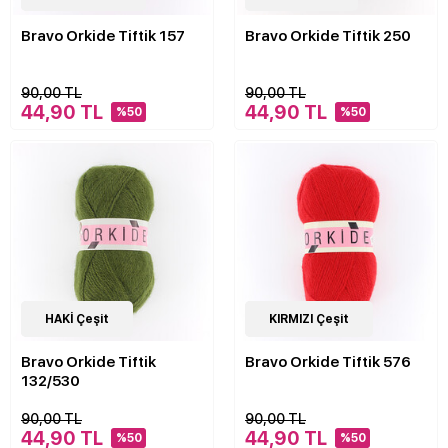
Bravo Orkide Tiftik 157
Bravo Orkide Tiftik 250
90,00 TL
90,00 TL
44,90 TL
44,90 TL
%50
%50
4
HAKİ Çeşit
Çeşit
4
KIRMIZI Çeşit
Çeşit
Bravo Orkide Tiftik
Bravo Orkide Tiftik 576
132/530
90,00 TL
90,00 TL
44,90 TL
44,90 TL
%50
%50