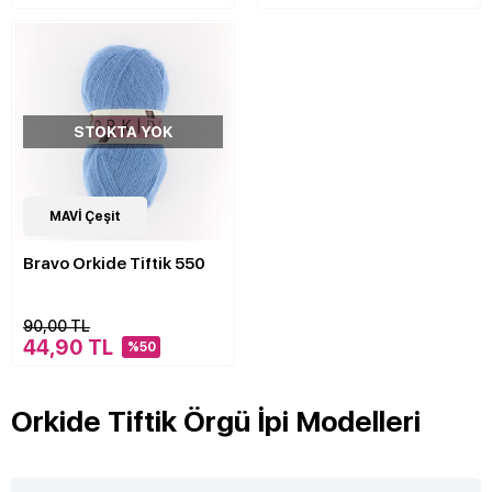
STOKTA YOK
4
MAVİ Çeşit
Çeşit
Bravo Orkide Tiftik 550
90,00 TL
44,90 TL
%50
Orkide Tiftik Örgü İpi Modelleri