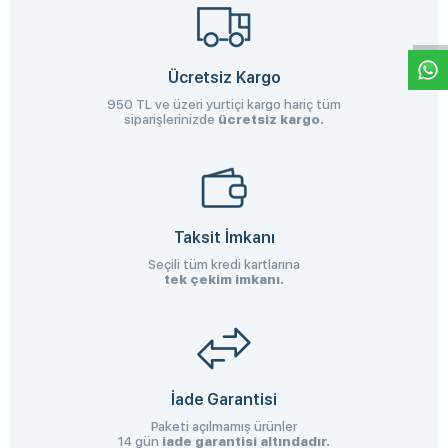
W
h
a
s
p
p
D
e
s
e
H
a
t
t
Ücretsiz Kargo
950 TL ve üzeri yurtiçi kargo hariç tüm
siparişlerinizde
ücretsiz kargo.
Taksit İmkanı
Seçili tüm kredi kartlarına
tek çekim imkanı.
İade Garantisi
Paketi açılmamış ürünler
14 gün
iade garantisi altındadır.