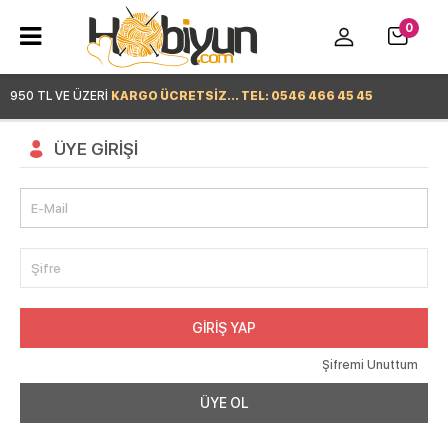
0
950 TL VE ÜZERİ
KARGO ÜCRETSİZ... TEL: 0546 466 45 45
Hemen Alışverişe Başla >
ÜYE GIRIŞI
E-Mail
Şifre
GIRIŞ YAP
Şifremi Unuttum
ÜYE OL