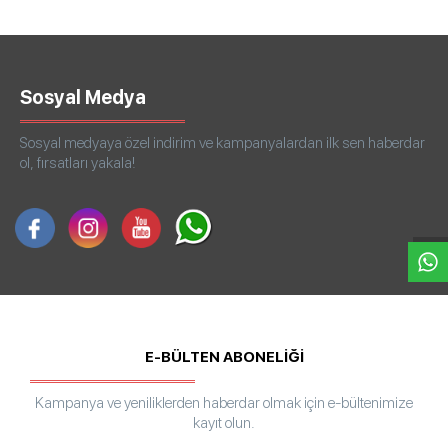
Sosyal Medya
Sosyal medyaya özel indirim ve kampanyalardan ilk sen haberdar
ol, fırsatları yakala!
W
h
a
s
p
p
D
e
s
e
H
a
t
t
E-BÜLTEN ABONELİĞİ
Kampanya ve yeniliklerden haberdar olmak için e-bültenimize
kayıt olun.