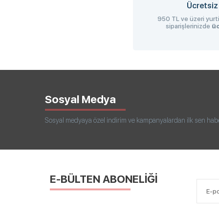
Ücretsiz
950 TL ve üzeri yurti
siparişlerinizde
üc
Sosyal Medya
Sosyal medyaya özel indirim ve kampanyalardan ilk sen haberd
E-BÜLTEN ABONELİĞİ