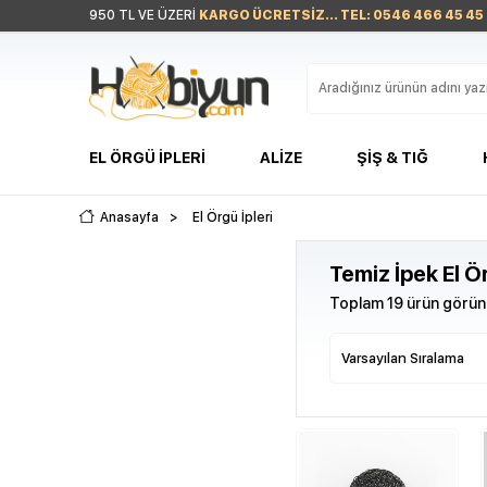
950 TL VE ÜZERİ
KARGO ÜCRETSİZ... TEL: 0546 466 45 45
EL ÖRGÜ İPLERI
ALIZE
ŞIŞ & TIĞ
Anasayfa
>
El Örgü İpleri
Temiz İpek El Ör
Toplam 19 ürün görünt