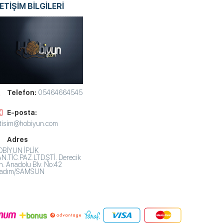
LETİŞİM BİLGİLERİ
Telefon:
05464664545
E-posta:
etisim@hobiyun.com
Adres
BİYUN İPLİK
N.TİC.PAZ.LTD.ŞTİ. Derecik
. Anadolu Blv. No:42
lkadım/SAMSUN