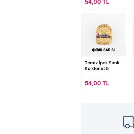
54,00 TL
19
ALTIN SARISI Çeşit
Çeşit
Temiz İpek Simli
Kordonet 5
54,00 TL