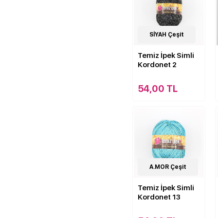
19
SİYAH Çeşit
Çeşit
Temiz İpek Simli
Kordonet 2
54,00 TL
19
A.MOR Çeşit
Çeşit
Temiz İpek Simli
Kordonet 13