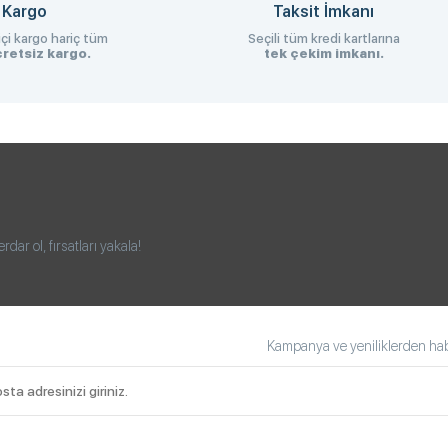
 Kargo
Taksit İmkanı
çi kargo hariç tüm
Seçili tüm kredi kartlarına
retsiz kargo.
tek çekim imkanı.
ar ol, fırsatları yakala!
Kampanya ve yeniliklerden habe