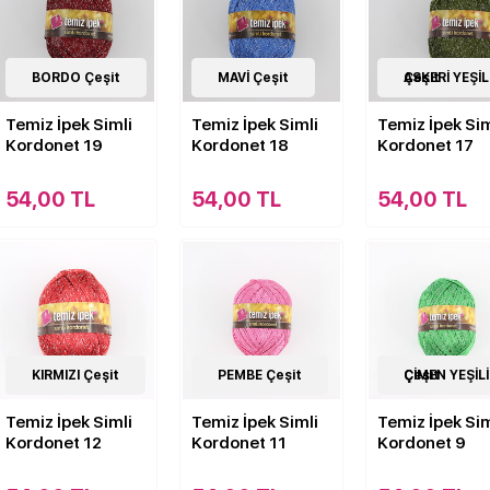
19
BORDO Çeşit
Çeşit
19
MAVİ Çeşit
Çeşit
19
ASKERİ YEŞİLİ Çeşit
Çeşit
Temiz İpek Simli
Temiz İpek Simli
Temiz İpek Sim
Kordonet 19
Kordonet 18
Kordonet 17
54,00 TL
54,00 TL
54,00 TL
19
KIRMIZI Çeşit
Çeşit
19
PEMBE Çeşit
Çeşit
19
ÇİMEN YEŞİLİ Çeşit
Çeşit
Temiz İpek Simli
Temiz İpek Simli
Temiz İpek Sim
Kordonet 12
Kordonet 11
Kordonet 9