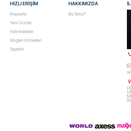
HIZLI ERIŞIM
HAKKIMIZDA
İ
Anasayfa
Biz Kimiz?
Yeni Ürünler
İndirimdekiler
Müşteri Hizmetleri
Sepetim
il
HO
SA
Mh
İ