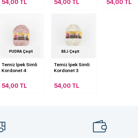
54,00 TL
54,00 TL
54,00 TL
19
PUDRA Çeşit
Çeşit
19
BEJ Çeşit
Çeşit
Temiz İpek Simli
Temiz İpek Simli
Kordonet 4
Kordonet 3
54,00 TL
54,00 TL