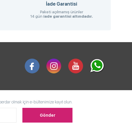
İade Garantisi
Paketi açılmamış ürünler
14 gün
iade garantisi altındadır.
rdar olmak için e-bültenimize kayıt olun.