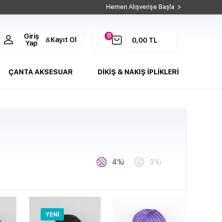
Hemen Alışverişe Başla >
0
Giriş
Kayıt Ol
&
0,00
TL
Yap
ÇANTA AKSESUAR
DİKİŞ & NAKIŞ İPLİKLERİ
4'lü
3'lü
YENI