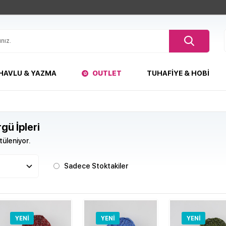
HAVLU & YAZMA
OUTLET
TUHAFIYE & HOBI
gü İpleri
üleniyor.
Sadece Stoktakiler
YENI
YENI
YENI