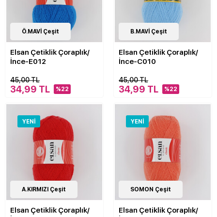
40
Ö.MAVİ Çeşit
Çeşit
40
B.MAVİ Çeşit
Çeşit
Elsan Çetiklik Çoraplık/
Elsan Çetiklik Çoraplık/
İnce-E012
İnce-C010
45,00 TL
45,00 TL
34,99 TL
34,99 TL
%22
%22
YENI
YENI
40
A.KIRMIZI Çeşit
Çeşit
40
SOMON Çeşit
Çeşit
Elsan Çetiklik Çoraplık/
Elsan Çetiklik Çoraplık/