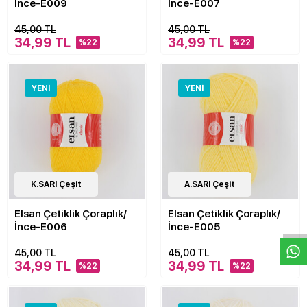
İnce-E009
İnce-E007
45,00 TL
45,00 TL
34,99 TL
34,99 TL
%22
%22
YENI
YENI
40
K.SARI Çeşit
Çeşit
40
A.SARI Çeşit
Çeşit
W
h
a
s
p
p
D
e
s
e
H
a
t
t
Elsan Çetiklik Çoraplık/
Elsan Çetiklik Çoraplık/
İnce-E006
İnce-E005
45,00 TL
45,00 TL
34,99 TL
34,99 TL
%22
%22