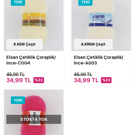
YENI
YENI
40
K.KEM Çeşit
Çeşit
40
A.KREM Çeşit
Çeşit
Elsan Çetiklik Çoraplık/
Elsan Çetiklik Çoraplık/
İnce-C004
İnce-A003
45,00 TL
45,00 TL
34,99 TL
34,99 TL
%22
%22
YENI
STOKTA YOK