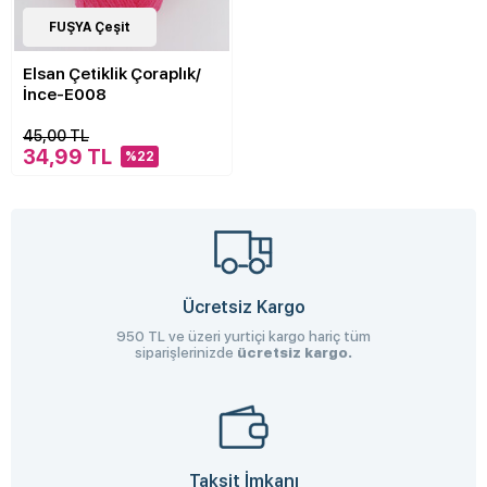
40
FUŞYA Çeşit
Çeşit
Elsan Çetiklik Çoraplık/
İnce-E008
45,00 TL
34,99 TL
%22
Ücretsiz Kargo
950 TL ve üzeri yurtiçi kargo hariç tüm
siparişlerinizde
ücretsiz kargo.
Taksit İmkanı