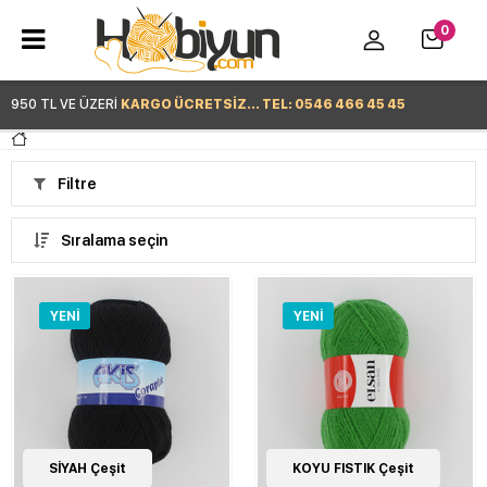
0
950 TL VE ÜZERİ
KARGO ÜCRETSİZ... TEL: 0546 466 45 45
Hemen Alışverişe Başla >
Filtre
Sıralama seçin
YENI
YENI
40
SİYAH Çeşit
Çeşit
40
KOYU FISTIK Çeşit
Çeşit