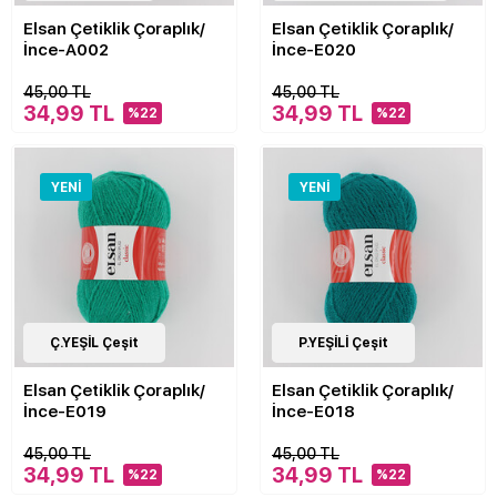
Elsan Çetiklik Çoraplık/
Elsan Çetiklik Çoraplık/
İnce-A002
İnce-E020
45,00 TL
45,00 TL
34,99 TL
34,99 TL
%22
%22
YENI
YENI
40
Ç.YEŞİL Çeşit
Çeşit
40
P.YEŞİLİ Çeşit
Çeşit
Elsan Çetiklik Çoraplık/
Elsan Çetiklik Çoraplık/
İnce-E019
İnce-E018
45,00 TL
45,00 TL
34,99 TL
34,99 TL
%22
%22