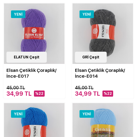
YENI
YENI
40
ELATUN Çeşit
Çeşit
40
GRİ Çeşit
Çeşit
Elsan Çetiklik Çoraplık/
Elsan Çetiklik Çoraplık/
İnce-E017
İnce-E014
45,00 TL
45,00 TL
34,99 TL
34,99 TL
%22
%22
YENI
YENI