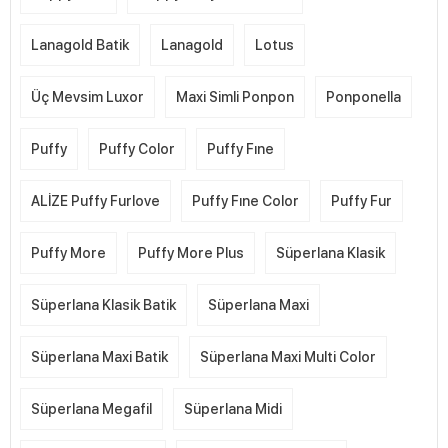
Lanagold Batik
Lanagold
Lotus
Üç Mevsim Luxor
Maxi Simli Ponpon
Ponponella
Puffy
Puffy Color
Puffy Fıne
ALİZE Puffy Furlove
Puffy Fıne Color
Puffy Fur
Puffy More
Puffy More Plus
Süperlana Klasik
Süperlana Klasik Batik
Süperlana Maxi
Süperlana Maxi Batik
Süperlana Maxi Multi Color
Süperlana Megafil
Süperlana Midi