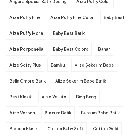
Angora Special Batik Desing
Alize Puffy Color
Alize Puffy Fıne
Alize Puffy Fıne Color
Baby Best
Alize Puffy More
Baby Best Batik
Alize Ponponella
Baby Best Colors
Bahar
Alize Softy Plus
Bambu
Alize Şekerim Bebe
Bella Ombre Batik
Alize Şekerim Bebe Batik
Best Klasik
Alize Velluto
Bing Bang
Alize Verona
Burcum Batik
Burcum Bebe Batik
Burcum Klasik
Cotton Baby Soft
Cotton Gold