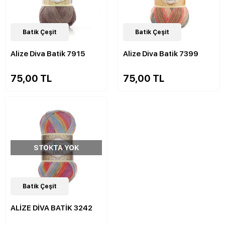
28
Batik Çeşit
Çeşit
30
Batik Çeşit
Çeşit
Alize Diva Batik 7915
Alize Diva Batik 7399
75,00 TL
75,00 TL
STOKTA YOK
30
Batik Çeşit
Çeşit
ALİZE DİVA BATİK 3242