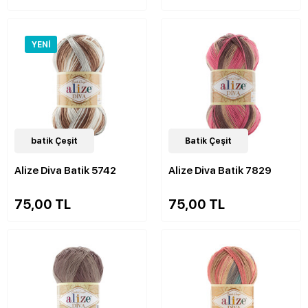
YENI
28
batik Çeşit
Çeşit
28
Batik Çeşit
Çeşit
Alize Diva Batik 5742
Alize Diva Batik 7829
75,00 TL
75,00 TL