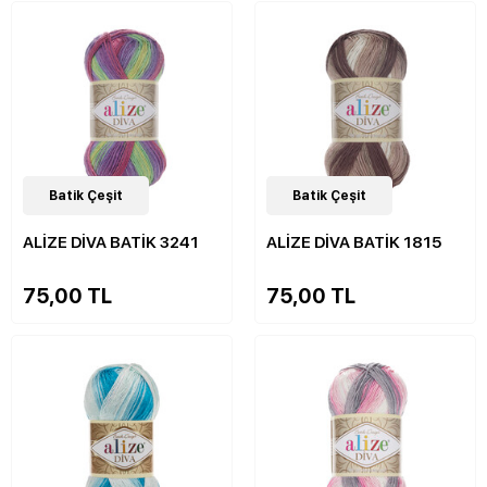
30
Batik Çeşit
Çeşit
30
Batik Çeşit
Çeşit
ALİZE DİVA BATİK 3241
ALİZE DİVA BATİK 1815
75,00 TL
75,00 TL