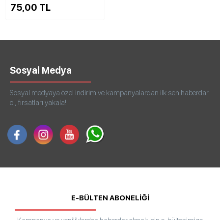
75,00 TL
Sosyal Medya
Sosyal medyaya özel indirim ve kampanyalardan ilk sen haberdar
ol, fırsatları yakala!
E-BÜLTEN ABONELİĞİ