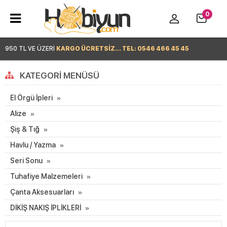
0
950 TL VE ÜZERİ
KARGO ÜCRETSİZ... TEL: 0546 466 45 45
Hemen Alışverişe Başla >
KATEGORI MENÜSÜ
El Örgü İpleri
Alize
Şiş & Tığ
Havlu / Yazma
Seri Sonu
Tuhafiye Malzemeleri
Çanta Aksesuarları
DİKİŞ NAKIŞ İPLİKLERİ