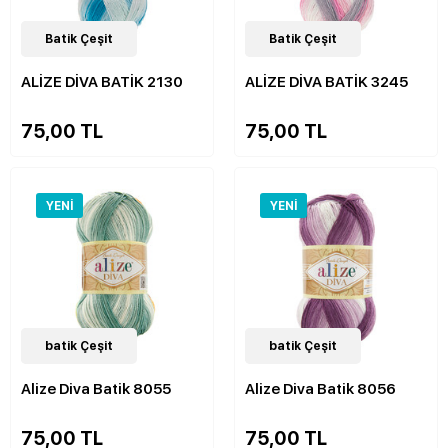
30
Batik Çeşit
Çeşit
30
Batik Çeşit
Çeşit
ALİZE DİVA BATİK 2130
ALİZE DİVA BATİK 3245
75,00 TL
75,00 TL
YENI
YENI
31
batik Çeşit
Çeşit
31
batik Çeşit
Çeşit
Alize Diva Batik 8055
Alize Diva Batik 8056
75,00 TL
75,00 TL