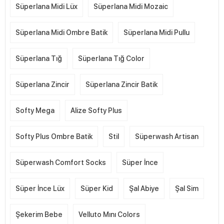
Süperlana Midi Lüx
Süperlana Midi Mozaic
Süperlana Midi Ombre Batik
Süperlana Midi Pullu
Süperlana Tığ
Süperlana Tığ Color
Süperlana Zincir
Süperlana Zincir Batik
Softy Mega
Alize Softy Plus
Softy Plus Ombre Batik
Stil
Süperwash Artisan
Süperwash Comfort Socks
Süper İnce
Süper İnce Lüx
Süper Kid
Şal Abiye
Şal Sim
Şekerim Bebe
Velluto Mını Colors