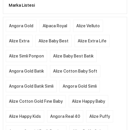
Marka Listesi
Angora Gold
Alpaca Royal
Alize Velluto
Alize Extra
Alize Baby Best
Alize Extra Life
Alize Simli Ponpon
Alize Baby Best Batik
Angora Gold Batik
Alize Cotton Baby Soft
Angora Gold Batik Simli
Angora Gold Simli
Alize Cotton Gold Fıne Baby
Alize Happy Baby
Alize Happy Kids
Angora Real 40
Alize Puffy