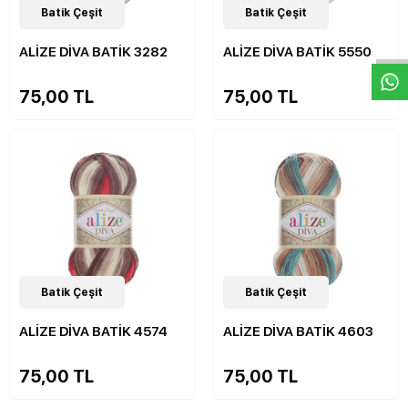
W
h
a
s
p
p
D
e
s
e
H
a
t
t
30
Batik Çeşit
Çeşit
30
Batik Çeşit
Çeşit
ALİZE DİVA BATİK 3282
ALİZE DİVA BATİK 5550
75,00 TL
75,00 TL
30
Batik Çeşit
Çeşit
30
Batik Çeşit
Çeşit
ALİZE DİVA BATİK 4574
ALİZE DİVA BATİK 4603
75,00 TL
75,00 TL