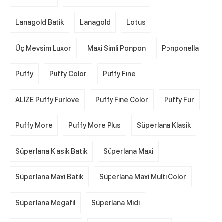
Lanagold Batik
Lanagold
Lotus
Üç Mevsim Luxor
Maxi Simli Ponpon
Ponponella
Puffy
Puffy Color
Puffy Fıne
ALİZE Puffy Furlove
Puffy Fıne Color
Puffy Fur
Puffy More
Puffy More Plus
Süperlana Klasik
Süperlana Klasik Batik
Süperlana Maxi
Süperlana Maxi Batik
Süperlana Maxi Multi Color
Süperlana Megafil
Süperlana Midi