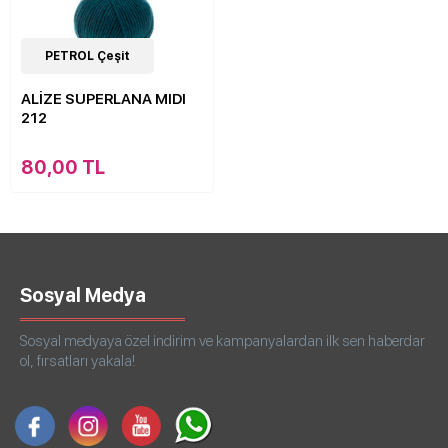
44
PETROL Çeşit
Çeşit
ALİZE SUPERLANA MIDI
212
80,00 TL
Sosyal Medya
Sosyal medyaya özel indirim ve kampanyalardan ilk sen haberdar
ol, fırsatları yakala!