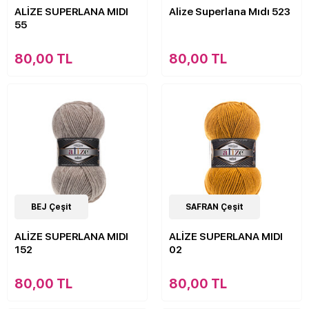
ALİZE SUPERLANA MIDI
Alize Superlana Mıdı 523
55
80,00 TL
80,00 TL
44
BEJ Çeşit
Çeşit
44
SAFRAN Çeşit
Çeşit
ALİZE SUPERLANA MIDI
ALİZE SUPERLANA MIDI
152
02
80,00 TL
80,00 TL