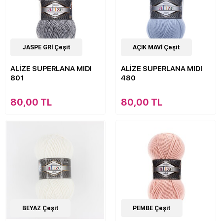
43
JASPE GRİ Çeşit
Çeşit
44
AÇIK MAVİ Çeşit
Çeşit
ALİZE SUPERLANA MIDI
ALİZE SUPERLANA MIDI
801
480
80,00 TL
80,00 TL
44
BEYAZ Çeşit
Çeşit
43
PEMBE Çeşit
Çeşit