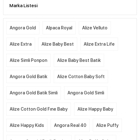
Marka Listesi
Angora Gold
Alpaca Royal
Alize Velluto
Alize Extra
Alize Baby Best
Alize Extra Life
Alize Simli Ponpon
Alize Baby Best Batik
Angora Gold Batik
Alize Cotton Baby Soft
Angora Gold Batik Simli
Angora Gold Simli
Alize Cotton Gold Fıne Baby
Alize Happy Baby
Alize Happy Kids
Angora Real 40
Alize Puffy