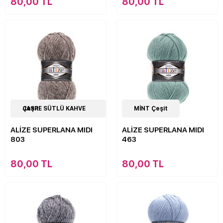
80,00 TL
80,00 TL
44
JASPE SÜTLÜ KAHVE Çeşit
Çeşit
44
MİNT Çeşit
Çeşit
ALİZE SUPERLANA MIDI
ALİZE SUPERLANA MIDI
803
463
80,00 TL
80,00 TL