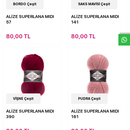
44
BORDO Çeşit
Çeşit
44
SAKS MAVİSİ Çeşit
Çeşit
ALİZE SUPERLANA MIDI
ALİZE SUPERLANA MIDI
W
h
a
s
p
p
D
e
s
e
H
a
t
t
57
141
80,00 TL
80,00 TL
44
VİŞNE Çeşit
Çeşit
44
PUDRA Çeşit
Çeşit
ALİZE SUPERLANA MIDI
ALİZE SUPERLANA MIDI
390
161