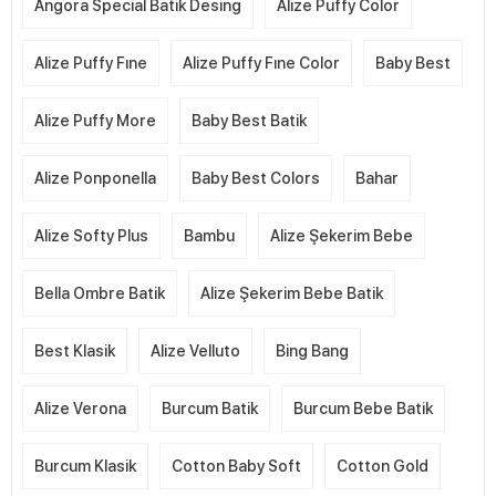
Angora Special Batik Desing
Alize Puffy Color
Alize Puffy Fıne
Alize Puffy Fıne Color
Baby Best
Alize Puffy More
Baby Best Batik
Alize Ponponella
Baby Best Colors
Bahar
Alize Softy Plus
Bambu
Alize Şekerim Bebe
Bella Ombre Batik
Alize Şekerim Bebe Batik
Best Klasik
Alize Velluto
Bing Bang
Alize Verona
Burcum Batik
Burcum Bebe Batik
Burcum Klasik
Cotton Baby Soft
Cotton Gold