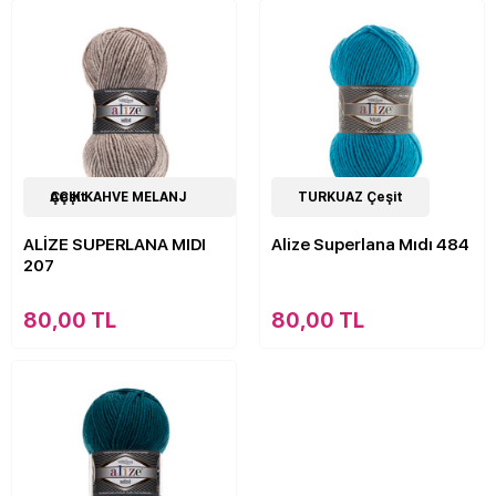
44
AÇIK KAHVE MELANJ Çeşit
Çeşit
43
TURKUAZ Çeşit
Çeşit
ALİZE SUPERLANA MIDI
Alize Superlana Mıdı 484
207
80,00 TL
80,00 TL