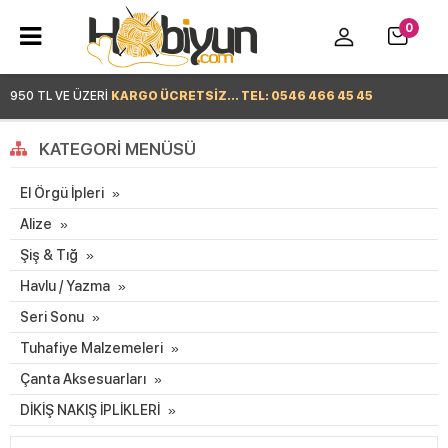
0
950 TL VE ÜZERİ
KARGO ÜCRETSİZ... TEL: 0546 466 45 45
Hemen Alışverişe Başla >
KATEGORI MENÜSÜ
El Örgü İpleri
Alize
Şiş & Tığ
Havlu / Yazma
Seri Sonu
Tuhafiye Malzemeleri
Çanta Aksesuarları
DİKİŞ NAKIŞ İPLİKLERİ