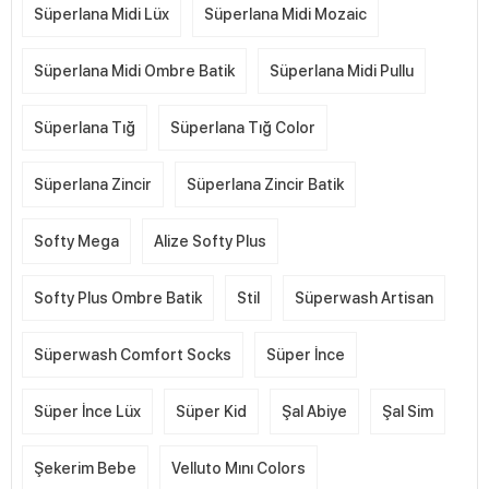
Süperlana Midi Lüx
Süperlana Midi Mozaic
Süperlana Midi Ombre Batik
Süperlana Midi Pullu
Süperlana Tığ
Süperlana Tığ Color
Süperlana Zincir
Süperlana Zincir Batik
Softy Mega
Alize Softy Plus
Softy Plus Ombre Batik
Stil
Süperwash Artisan
Süperwash Comfort Socks
Süper İnce
Süper İnce Lüx
Süper Kid
Şal Abiye
Şal Sim
Şekerim Bebe
Velluto Mını Colors