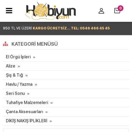
0
950 TL VE ÜZERİ
KARGO ÜCRETSİZ... TEL: 0546 466 45 45
Hemen Alışverişe Başla >
KATEGORI MENÜSÜ
El Örgü İpleri
Alize
Şiş & Tığ
Havlu / Yazma
Seri Sonu
Tuhafiye Malzemeleri
Çanta Aksesuarları
DİKİŞ NAKIŞ İPLİKLERİ