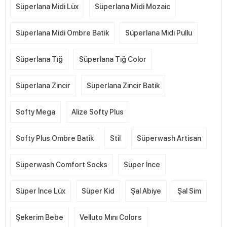
Süperlana Midi Lüx
Süperlana Midi Mozaic
Süperlana Midi Ombre Batik
Süperlana Midi Pullu
Süperlana Tığ
Süperlana Tığ Color
Süperlana Zincir
Süperlana Zincir Batik
Softy Mega
Alize Softy Plus
Softy Plus Ombre Batik
Stil
Süperwash Artisan
Süperwash Comfort Socks
Süper İnce
Süper İnce Lüx
Süper Kid
Şal Abiye
Şal Sim
Şekerim Bebe
Velluto Mını Colors