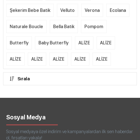
Şekerim Bebe Batik
Velluto
Verona
Ecolana
Naturale Boucle
Bella Batik
Pompom
Butterfly
Baby Butterfly
ALİZE
ALİZE
ALİZE
ALİZE
ALİZE
ALİZE
ALİZE
Sırala
Sosyal Medya
Sosyal medyaya özel indirim ve kampanyalardan ilk sen haberdar
ol, fırsatları yakala!