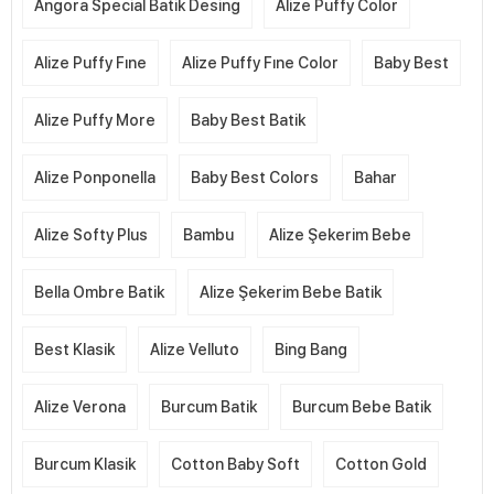
Angora Special Batik Desing
Alize Puffy Color
Alize Puffy Fıne
Alize Puffy Fıne Color
Baby Best
Alize Puffy More
Baby Best Batik
Alize Ponponella
Baby Best Colors
Bahar
Alize Softy Plus
Bambu
Alize Şekerim Bebe
Bella Ombre Batik
Alize Şekerim Bebe Batik
Best Klasik
Alize Velluto
Bing Bang
Alize Verona
Burcum Batik
Burcum Bebe Batik
Burcum Klasik
Cotton Baby Soft
Cotton Gold