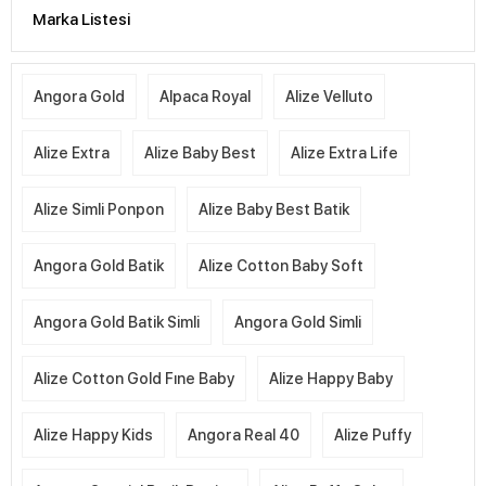
Marka Listesi
Angora Gold
Alpaca Royal
Alize Velluto
Alize Extra
Alize Baby Best
Alize Extra Life
Alize Simli Ponpon
Alize Baby Best Batik
Angora Gold Batik
Alize Cotton Baby Soft
Angora Gold Batik Simli
Angora Gold Simli
Alize Cotton Gold Fıne Baby
Alize Happy Baby
Alize Happy Kids
Angora Real 40
Alize Puffy