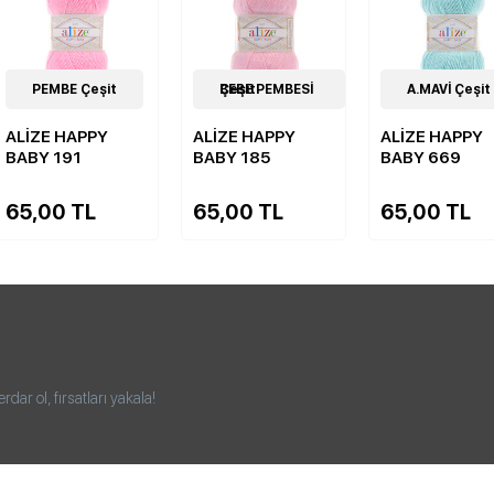
5
PEMBE Çeşit
Çeşit
5
BEBE PEMBESİ Çeşit
Çeşit
5
A.MAVİ Çeşit
Çeşit
ALİZE HAPPY
ALİZE HAPPY
ALİZE HAPPY
BABY 191
BABY 185
BABY 669
65,00 TL
65,00 TL
65,00 TL
ar ol, fırsatları yakala!