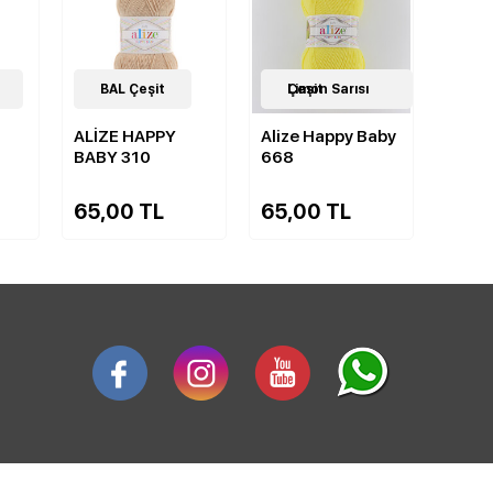
5
BAL Çeşit
Çeşit
5
Limon Sarısı Çeşit
Çeşit
ALİZE HAPPY
Alize Happy Baby
BABY 310
668
65,00 TL
65,00 TL