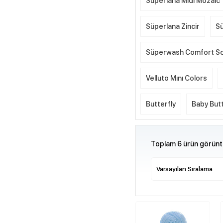
Süperlana Midi Mozaic
Süperlana Zincir
Sü
Süperwash Comfort S
Velluto Mını Colors
Butterfly
Baby Butt
Toplam 6 ürün görüntü