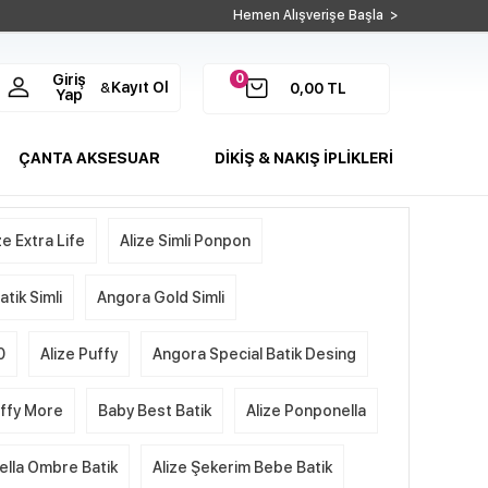
Hemen Alışverişe Başla >
0
Giriş
Kayıt Ol
&
0,00
TL
Yap
ÇANTA AKSESUAR
DİKİŞ & NAKIŞ İPLİKLERİ
ze Extra Life
Alize Simli Ponpon
tik Simli
Angora Gold Simli
0
Alize Puffy
Angora Special Batik Desing
uffy More
Baby Best Batik
Alize Ponponella
ella Ombre Batik
Alize Şekerim Bebe Batik