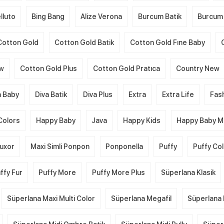
lluto
Bing Bang
Alize Verona
Burcum Batik
Burcum 
Cotton Gold
Cotton Gold Batik
Cotton Gold Fıne Baby
ew
Cotton Gold Plus
Cotton Gold Pratıca
Country New
a Baby
Diva Batik
Diva Plus
Extra
Extra Life
Fas
Colors
Happy Baby
Java
Happy Kids
Happy Baby Mu
uxor
Maxi Simli Ponpon
Ponponella
Puffy
Puffy Co
ffy Fur
Puffy More
Puffy More Plus
Süperlana Klasik
Süperlana Maxi Multi Color
Süperlana Megafil
Süperlana 