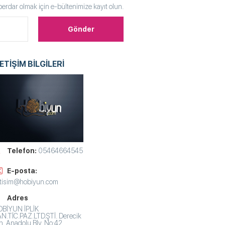
rdar olmak için e-bültenimize kayıt olun.
LETİŞİM BİLGİLERİ
Telefon:
05464664545
E-posta:
etisim@hobiyun.com
Adres
BİYUN İPLİK
N.TİC.PAZ.LTD.ŞTİ. Derecik
. Anadolu Blv. No:42