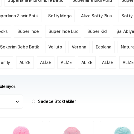
Süperlana Midi Ombre Batik
Süperlana Midi Pullu
Süper
perlana Zincir Batik
Softy Mega
Alize Softy Plus
Softy 
ocks
Süper İnce
Süper İnce Lüx
Süper Kid
Şal Abiy
Şekerim Bebe Batik
Velluto
Verona
Ecolana
Natura
erfly
ALİZE
ALİZE
ALİZE
ALİZE
ALİZE
ALİZE
leniyor.
Sadece Stoktakiler