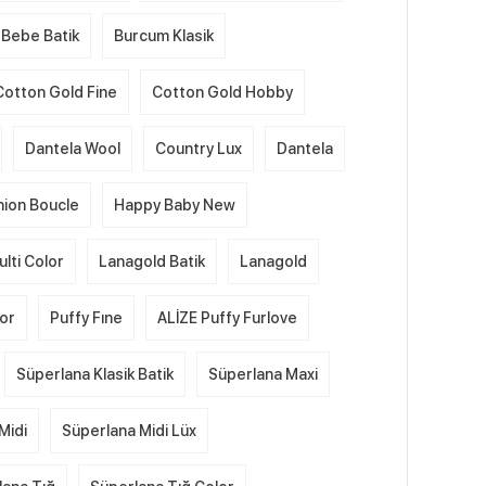
Bebe Batik
Burcum Klasik
Cotton Gold Fine
Cotton Gold Hobby
Dantela Wool
Country Lux
Dantela
hion Boucle
Happy Baby New
lti Color
Lanagold Batik
Lanagold
lor
Puffy Fıne
ALİZE Puffy Furlove
Süperlana Klasik Batik
Süperlana Maxi
Midi
Süperlana Midi Lüx