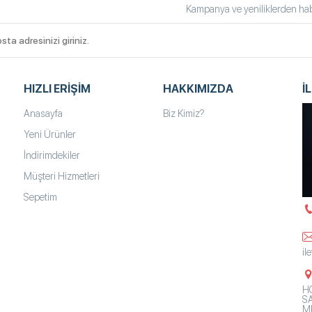
Kampanya ve yeniliklerden habe
HIZLI ERIŞIM
HAKKIMIZDA
İ
Anasayfa
Biz Kimiz?
Yeni Ürünler
İndirimdekiler
Müşteri Hizmetleri
Sepetim
il
HO
SA
Mh