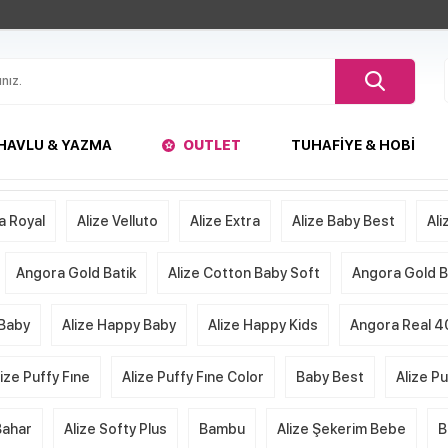
HAVLU & YAZMA
OUTLET
TUHAFIYE & HOBI
a Royal
Alize Velluto
Alize Extra
Alize Baby Best
Ali
Angora Gold Batik
Alize Cotton Baby Soft
Angora Gold Ba
 Baby
Alize Happy Baby
Alize Happy Kids
Angora Real 4
lize Puffy Fıne
Alize Puffy Fıne Color
Baby Best
Alize P
Bahar
Alize Softy Plus
Bambu
Alize Şekerim Bebe
B