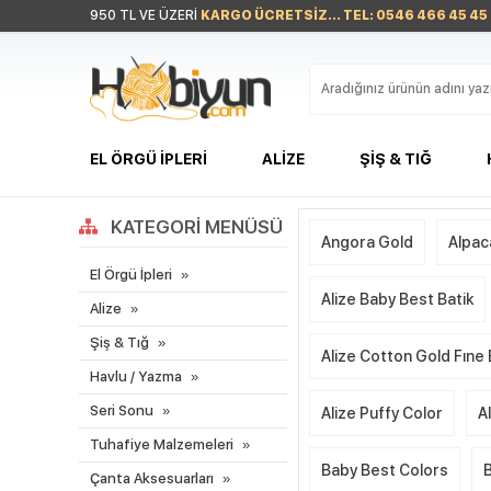
950 TL VE ÜZERİ
KARGO ÜCRETSİZ... TEL: 0546 466 45 45
EL ÖRGÜ İPLERI
ALIZE
ŞIŞ & TIĞ
KATEGORI MENÜSÜ
Angora Gold
Alpac
El Örgü İpleri
Alize Baby Best Batik
Alize
Şiş & Tığ
Alize Cotton Gold Fıne
Havlu / Yazma
Seri Sonu
Alize Puffy Color
A
Tuhafiye Malzemeleri
Baby Best Colors
Çanta Aksesuarları