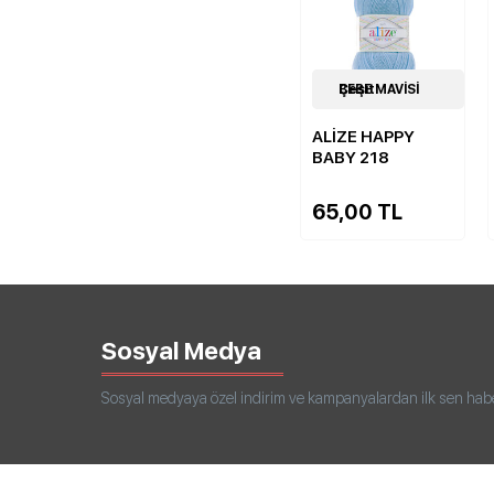
5
BEBE MAVİSİ Çeşit
Çeşit
ALİZE HAPPY
BABY 218
65,00 TL
Sosyal Medya
Sosyal medyaya özel indirim ve kampanyalardan ilk sen haberd