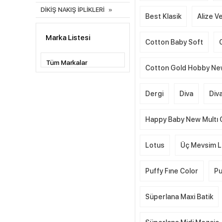
DİKİŞ NAKIŞ İPLİKLERİ
Best Klasik
Alize Ve
Marka Listesi
Cotton Baby Soft
Cotton Gold Hobby N
Dergi
Diva
Div
Happy Baby New Multı 
Lotus
Üç Mevsim L
Puffy Fıne Color
Pu
Süperlana Maxi Batik