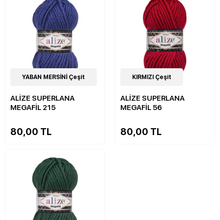
16
YABAN MERSİNİ Çeşit
Çeşit
16
KIRMIZI Çeşit
Çeşit
ALİZE SUPERLANA
ALİZE SUPERLANA
MEGAFİL 215
MEGAFİL 56
80,00 TL
80,00 TL