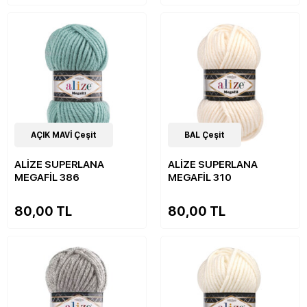
16
AÇIK MAVİ Çeşit
Çeşit
16
BAL Çeşit
Çeşit
ALİZE SUPERLANA
ALİZE SUPERLANA
MEGAFİL 386
MEGAFİL 310
80,00 TL
80,00 TL