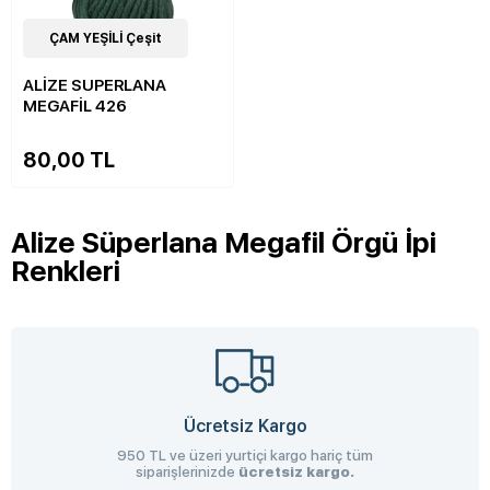
16
ÇAM YEŞİLİ Çeşit
Çeşit
ALİZE SUPERLANA
MEGAFİL 426
80,00 TL
Alize Süperlana Megafil Örgü İpi
Renkleri
Ücretsiz Kargo
950 TL ve üzeri yurtiçi kargo hariç tüm
siparişlerinizde
ücretsiz kargo.