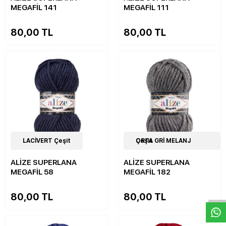
MEGAFİL 141
MEGAFİL 111
80,00 TL
80,00 TL
16
LACİVERT Çeşit
Çeşit
16
ORTA GRİ MELANJ Çeşit
Çeşit
ALİZE SUPERLANA
ALİZE SUPERLANA
MEGAFİL 58
MEGAFİL 182
W
h
a
s
p
p
D
e
s
e
H
a
t
t
80,00 TL
80,00 TL