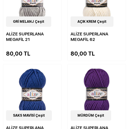
16
GRİ MELANJ Çeşit
Çeşit
16
AÇIK KREM Çeşit
Çeşit
ALİZE SUPERLANA
ALİZE SUPERLANA
MEGAFİL 21
MEGAFİL 62
80,00 TL
80,00 TL
16
SAKS MAVİSİ Çeşit
Çeşit
16
MÜRDÜM Çeşit
Çeşit
ALİZE SUPERLANA
ALİZE SUPERLANA