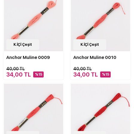
476
K.İÇİ Çeşit
Çeşit
476
K.İÇİ Çeşit
Çeşit
Anchor Muline 0009
Anchor Muline 0010
40,00 TL
40,00 TL
34,00 TL
34,00 TL
%15
%15