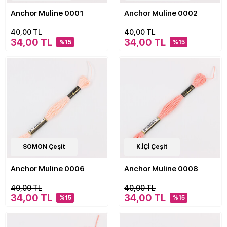
Anchor Muline 0001
Anchor Muline 0002
40,00 TL
40,00 TL
34,00 TL
34,00 TL
%15
%15
476
SOMON Çeşit
Çeşit
476
K.İÇİ Çeşit
Çeşit
Anchor Muline 0006
Anchor Muline 0008
40,00 TL
40,00 TL
34,00 TL
34,00 TL
%15
%15