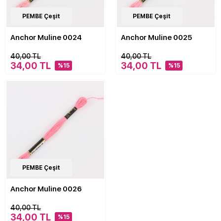
476
PEMBE Çeşit
Çeşit
476
PEMBE Çeşit
Çeşit
Anchor Muline 0024
Anchor Muline 0025
40,00 TL
40,00 TL
34,00 TL
34,00 TL
%15
%15
476
PEMBE Çeşit
Çeşit
Anchor Muline 0026
40,00 TL
34,00 TL
%15