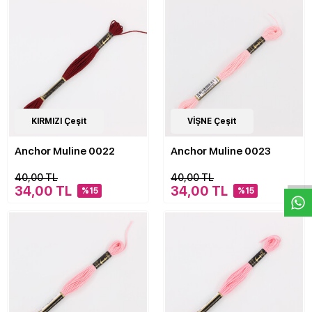
476
KIRMIZI Çeşit
Çeşit
476
VİŞNE Çeşit
Çeşit
Anchor Muline 0022
Anchor Muline 0023
W
h
a
s
p
p
D
e
s
e
H
a
t
t
40,00 TL
40,00 TL
34,00 TL
34,00 TL
%15
%15