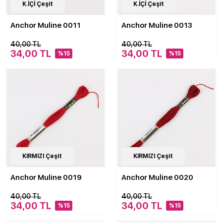
476
K.İÇİ Çeşit
Çeşit
476
K.İÇİ Çeşit
Çeşit
Anchor Muline 0011
Anchor Muline 0013
40,00 TL
40,00 TL
34,00 TL
34,00 TL
%15
%15
476
KIRMIZI Çeşit
Çeşit
476
KIRMIZI Çeşit
Çeşit
Anchor Muline 0019
Anchor Muline 0020
40,00 TL
40,00 TL
34,00 TL
34,00 TL
%15
%15