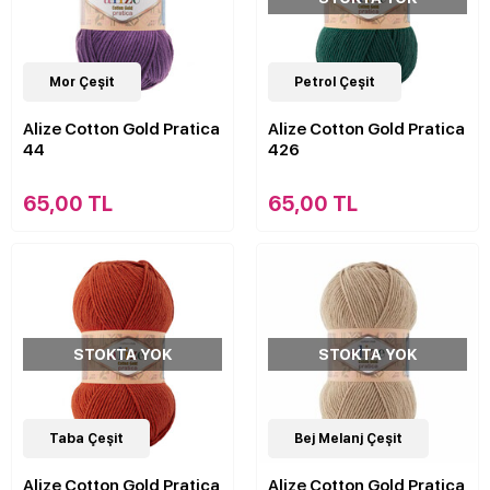
21
Mor Çeşit
Çeşit
21
Petrol Çeşit
Çeşit
Alize Cotton Gold Pratica
Alize Cotton Gold Pratica
44
426
65,00 TL
65,00 TL
STOKTA YOK
STOKTA YOK
21
Taba Çeşit
Çeşit
21
Bej Melanj Çeşit
Çeşit
Alize Cotton Gold Pratica
Alize Cotton Gold Pratica