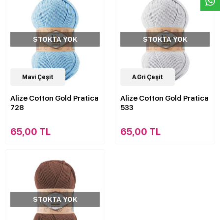
STOKTA YOK
STOKTA YOK
21
Mavi Çeşit
Çeşit
21
A.Gri Çeşit
Çeşit
Alize Cotton Gold Pratica
Alize Cotton Gold Pratica
728
533
65,00 TL
65,00 TL
STOKTA YOK