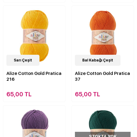
21
Sarı Çeşit
Çeşit
21
Bal Kabağı Çeşit
Çeşit
Alize Cotton Gold Pratica
Alize Cotton Gold Pratica
216
37
65,00 TL
65,00 TL
STOKTA YOK