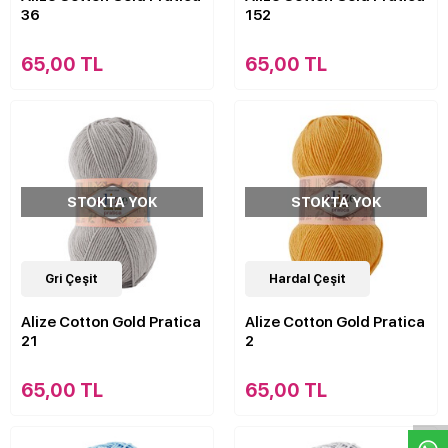
36
152
65,00 TL
65,00 TL
STOKTA YOK
STOKTA YOK
21
Gri Çeşit
Çeşit
21
Hardal Çeşit
Çeşit
Alize Cotton Gold Pratica
Alize Cotton Gold Pratica
21
2
W
h
a
s
p
p
D
e
s
e
H
a
t
t
65,00 TL
65,00 TL