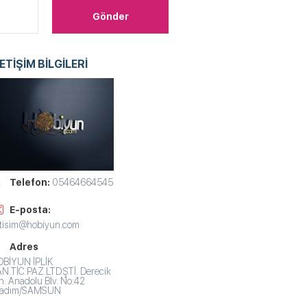
LETİŞİM BİLGİLERİ
Telefon:
05464664545
E-posta:
etisim@hobiyun.com
Adres
BİYUN İPLİK
N.TİC.PAZ.LTD.ŞTİ. Derecik
. Anadolu Blv. No:42
lkadım/SAMSUN