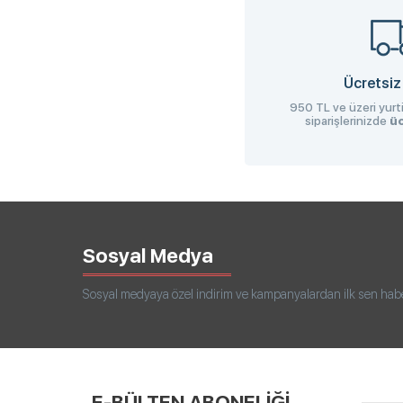
Ücretsiz
950 TL ve üzeri yurti
siparişlerinizde
üc
Sosyal Medya
Sosyal medyaya özel indirim ve kampanyalardan ilk sen haberd
E-BÜLTEN ABONELİĞİ