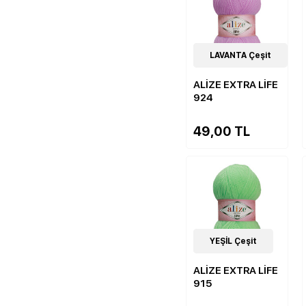
19
LAVANTA Çeşit
Çeşit
ALİZE EXTRA LİFE
924
49,00 TL
19
YEŞİL Çeşit
Çeşit
ALİZE EXTRA LİFE
915