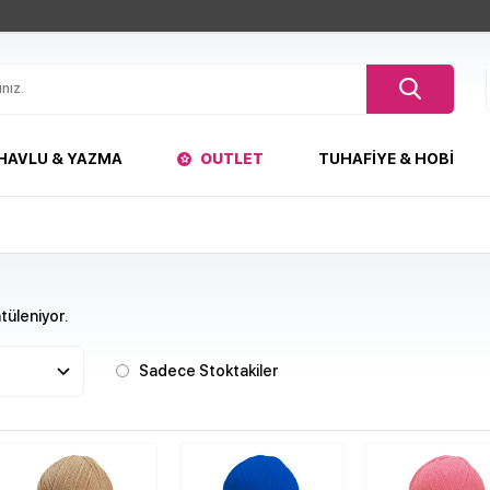
HAVLU & YAZMA
OUTLET
TUHAFIYE & HOBI
üleniyor.
Sadece Stoktakiler