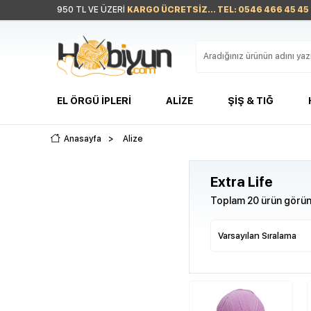
950 TL VE ÜZERİ
KARGO ÜCRETSİZ... TEL: 0546 466 45 45
EL ÖRGÜ İPLERI
ALIZE
ŞIŞ & TIĞ
Anasayfa
>
Alize
Extra Life
Toplam 20 ürün görünt