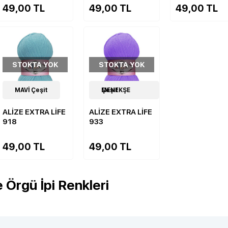
49,00 TL
49,00 TL
49,00 TL
STOKTA YOK
STOKTA YOK
19
MAVİ Çeşit
Çeşit
19
MENEKŞE Çeşit
Çeşit
ALİZE EXTRA LİFE
ALİZE EXTRA LİFE
918
933
49,00 TL
49,00 TL
e Örgü İpi Renkleri