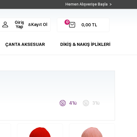
Hemen Alışverişe Başla >
0
Giriş
Kayıt Ol
&
0,00
TL
Yap
ÇANTA AKSESUAR
DİKİŞ & NAKIŞ İPLİKLERİ
4'lü
3'lü