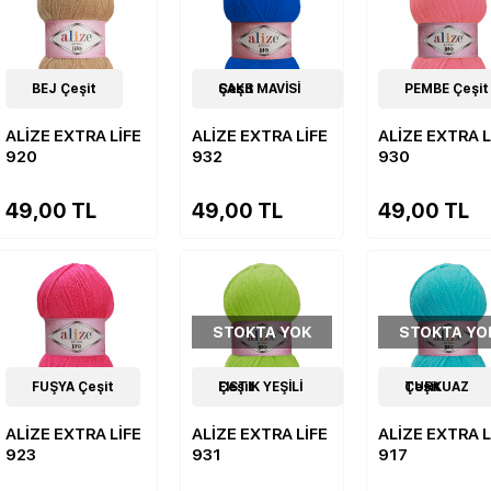
19
BEJ Çeşit
Çeşit
19
SAKS MAVİSİ Çeşit
Çeşit
19
PEMBE Çeşit
Çeşit
ALİZE EXTRA LİFE
ALİZE EXTRA LİFE
ALİZE EXTRA L
920
932
930
49,00 TL
49,00 TL
49,00 TL
STOKTA YOK
STOKTA YO
19
FUŞYA Çeşit
Çeşit
19
FISTIK YEŞİLİ Çeşit
Çeşit
19
TURKUAZ Çeşit
Çeşit
ALİZE EXTRA LİFE
ALİZE EXTRA LİFE
ALİZE EXTRA L
923
931
917