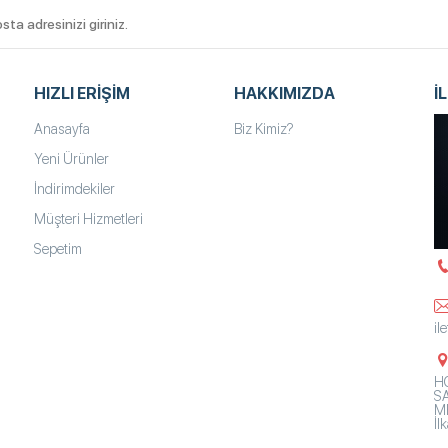
HIZLI ERIŞIM
HAKKIMIZDA
İ
Anasayfa
Biz Kimiz?
Yeni Ürünler
İndirimdekiler
Müşteri Hizmetleri
Sepetim
il
HO
SA
Mh
İ