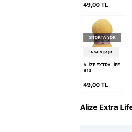
49,00 TL
STOKTA YOK
19
A.SARI Çeşit
Çeşit
ALİZE EXTRA LİFE
913
49,00 TL
Alize Extra Lif