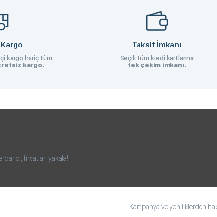
 Kargo
Taksit İmkanı
çi kargo hariç tüm
Seçili tüm kredi kartlarına
retsiz kargo.
tek çekim imkanı.
ar ol, fırsatları yakala!
Kampanya ve yeniliklerden habe