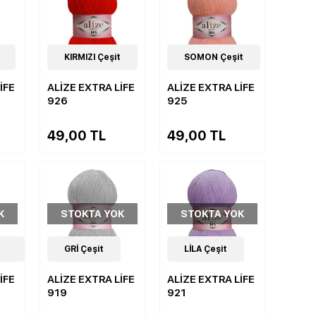
19
KIRMIZI Çeşit
Çeşit
19
SOMON Çeşit
Çeşit
İFE
ALİZE EXTRA LİFE
ALİZE EXTRA LİFE
926
925
49,00 TL
49,00 TL
K
STOKTA YOK
STOKTA YOK
19
GRİ Çeşit
Çeşit
19
LİLA Çeşit
Çeşit
İFE
ALİZE EXTRA LİFE
ALİZE EXTRA LİFE
919
921