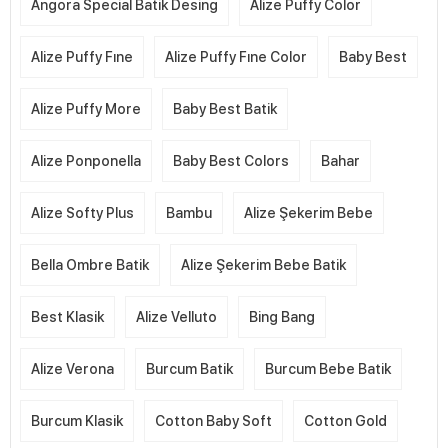
Angora Special Batik Desing
Alize Puffy Color
Alize Puffy Fıne
Alize Puffy Fıne Color
Baby Best
Alize Puffy More
Baby Best Batik
Alize Ponponella
Baby Best Colors
Bahar
Alize Softy Plus
Bambu
Alize Şekerim Bebe
Bella Ombre Batik
Alize Şekerim Bebe Batik
Best Klasik
Alize Velluto
Bing Bang
Alize Verona
Burcum Batik
Burcum Bebe Batik
Burcum Klasik
Cotton Baby Soft
Cotton Gold