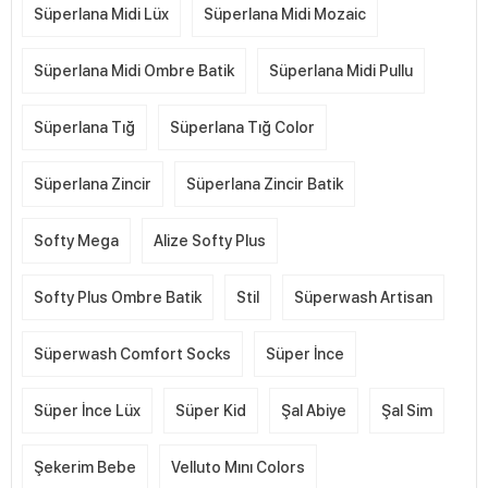
Süperlana Midi Lüx
Süperlana Midi Mozaic
Süperlana Midi Ombre Batik
Süperlana Midi Pullu
Süperlana Tığ
Süperlana Tığ Color
Süperlana Zincir
Süperlana Zincir Batik
Softy Mega
Alize Softy Plus
Softy Plus Ombre Batik
Stil
Süperwash Artisan
Süperwash Comfort Socks
Süper İnce
Süper İnce Lüx
Süper Kid
Şal Abiye
Şal Sim
Şekerim Bebe
Velluto Mını Colors