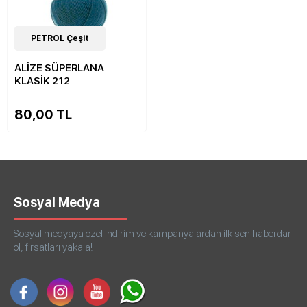
51
PETROL Çeşit
Çeşit
ALİZE SÜPERLANA
KLASİK 212
80,00 TL
Sosyal Medya
Sosyal medyaya özel indirim ve kampanyalardan ilk sen haberdar
ol, fırsatları yakala!