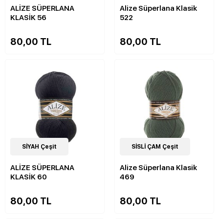
ALİZE SÜPERLANA
Alize Süperlana Klasik
KLASİK 56
522
80,00 TL
80,00 TL
51
SİYAH Çeşit
Çeşit
51
SİSLİ ÇAM Çeşit
Çeşit
ALİZE SÜPERLANA
Alize Süperlana Klasik
KLASİK 60
469
80,00 TL
80,00 TL