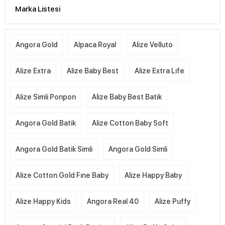
Marka Listesi
Angora Gold
Alpaca Royal
Alize Velluto
Alize Extra
Alize Baby Best
Alize Extra Life
Alize Simli Ponpon
Alize Baby Best Batik
Angora Gold Batik
Alize Cotton Baby Soft
Angora Gold Batik Simli
Angora Gold Simli
Alize Cotton Gold Fıne Baby
Alize Happy Baby
Alize Happy Kids
Angora Real 40
Alize Puffy