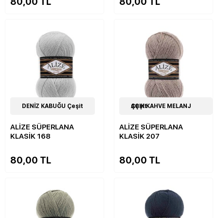
80,00 TL
80,00 TL
50
DENİZ KABUĞU Çeşit
Çeşit
51
AÇIK KAHVE MELANJ Çeşit
Çeşit
ALİZE SÜPERLANA
ALİZE SÜPERLANA
KLASİK 168
KLASİK 207
80,00 TL
80,00 TL