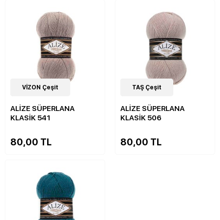
51
VİZON Çeşit
Çeşit
51
TAŞ Çeşit
Çeşit
ALİZE SÜPERLANA
ALİZE SÜPERLANA
KLASİK 541
KLASİK 506
80,00 TL
80,00 TL