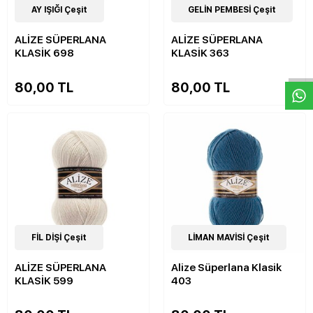
51
AY IŞIĞI Çeşit
Çeşit
51
GELİN PEMBESİ Çeşit
Çeşit
ALİZE SÜPERLANA
ALİZE SÜPERLANA
W
h
a
s
p
p
D
e
s
e
H
a
t
t
KLASİK 698
KLASİK 363
80,00 TL
80,00 TL
51
FİL DİŞİ Çeşit
Çeşit
51
LİMAN MAVİSİ Çeşit
Çeşit
ALİZE SÜPERLANA
Alize Süperlana Klasik
KLASİK 599
403