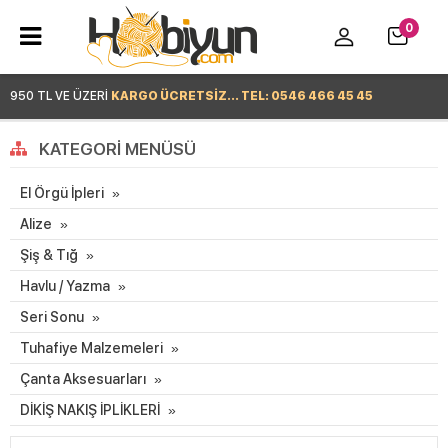
0
950 TL VE ÜZERİ
KARGO ÜCRETSİZ... TEL: 0546 466 45 45
Hemen Alışverişe Başla >
KATEGORI MENÜSÜ
El Örgü İpleri
Alize
Şiş & Tığ
Havlu / Yazma
Seri Sonu
Tuhafiye Malzemeleri
Çanta Aksesuarları
DİKİŞ NAKIŞ İPLİKLERİ