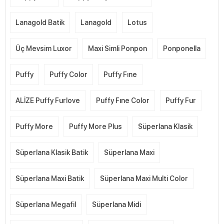
Lanagold Batik
Lanagold
Lotus
Üç Mevsim Luxor
Maxi Simli Ponpon
Ponponella
Puffy
Puffy Color
Puffy Fıne
ALİZE Puffy Furlove
Puffy Fıne Color
Puffy Fur
Puffy More
Puffy More Plus
Süperlana Klasik
Süperlana Klasik Batik
Süperlana Maxi
Süperlana Maxi Batik
Süperlana Maxi Multi Color
Süperlana Megafil
Süperlana Midi