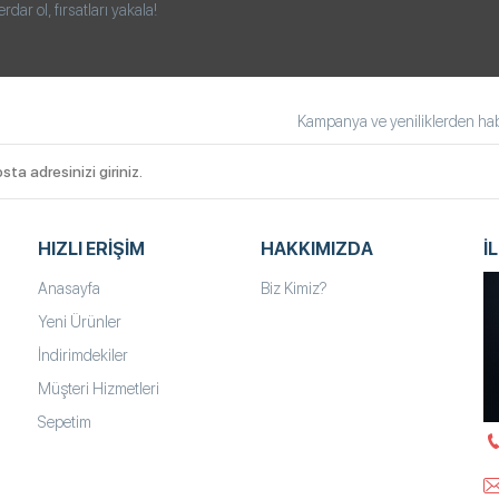
ar ol, fırsatları yakala!
Kampanya ve yeniliklerden habe
HIZLI ERIŞIM
HAKKIMIZDA
İ
Anasayfa
Biz Kimiz?
Yeni Ürünler
İndirimdekiler
Müşteri Hizmetleri
Sepetim