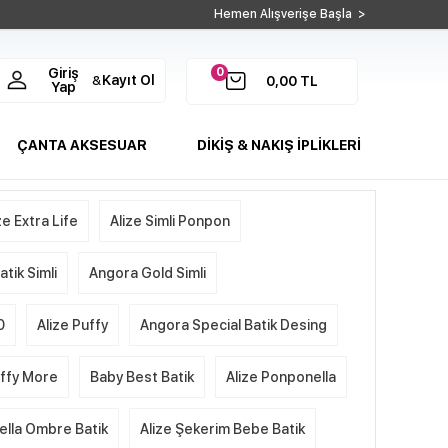
Hemen Alışverişe Başla >
0
Giriş
Kayıt Ol
&
0,00
TL
Yap
ÇANTA AKSESUAR
DİKİŞ & NAKIŞ İPLİKLERİ
ze Extra Life
Alize Simli Ponpon
tik Simli
Angora Gold Simli
0
Alize Puffy
Angora Special Batik Desing
uffy More
Baby Best Batik
Alize Ponponella
ella Ombre Batik
Alize Şekerim Bebe Batik