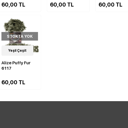
60,00 TL
60,00 TL
60,00 TL
STOKTA YOK
14
Yeşil Çeşit
Çeşit
Alize Puffy Fur
6117
60,00 TL