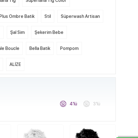
lana Tığ
Süperlana Tığ Color
Plus Ombre Batik
Stil
Süperwash Artisan
e
Şal Sim
Şekerim Bebe
le Boucle
Bella Batik
Pompom
ALİZE
4'lü
3'lü