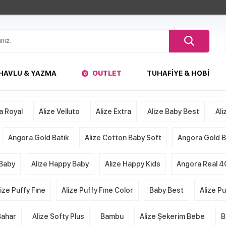
HAVLU & YAZMA
OUTLET
TUHAFIYE & HOBI
a Royal
Alize Velluto
Alize Extra
Alize Baby Best
Ali
Angora Gold Batik
Alize Cotton Baby Soft
Angora Gold Ba
 Baby
Alize Happy Baby
Alize Happy Kids
Angora Real 4
lize Puffy Fıne
Alize Puffy Fıne Color
Baby Best
Alize P
Bahar
Alize Softy Plus
Bambu
Alize Şekerim Bebe
B