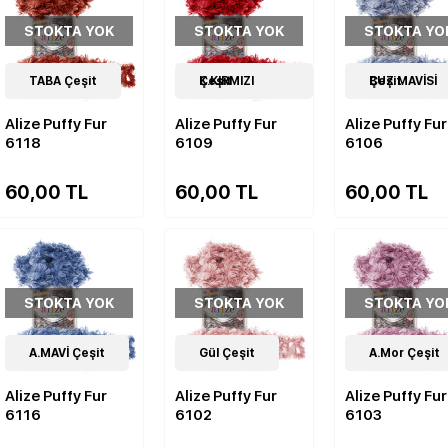
STOKTA YOK
STOKTA YOK
STOKTA YO
14
TABA Çeşit
Çeşit
14
K.KIRMIZI Çeşit
Çeşit
14
BUZ MAVİSİ Çeşit
Çeşit
Alize Puffy Fur
Alize Puffy Fur
Alize Puffy Fur
6118
6109
6106
60,00 TL
60,00 TL
60,00 TL
STOKTA YOK
STOKTA YOK
STOKTA YO
14
A.MAVİ Çeşit
Çeşit
14
Gül Çeşit
Çeşit
14
A.Mor Çeşit
Çeşit
Alize Puffy Fur
Alize Puffy Fur
Alize Puffy Fur
6116
6102
6103