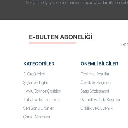
Sosyal medyaya özel indirim ve kampanyalardan ilk sen haberd
E-BÜLTEN ABONELİĞİ
KATEGORILER
ÖNEMLI BILGILER
El Örgü İpleri
Teslimat Koşulları
Şişler ve Tığlar
Üyelik Sözleşmesi
Havlu/Bornoz Çeşitleri
Satış Sözleşmesi
Tuhafiye Malzemeleri
Garanti ve İade Koşulları
Seri Sonu Ürünler
Gizlilik ve Güvenlik
Çanta Aksesuar