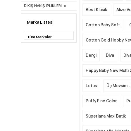
DİKİŞ NAKIŞ İPLİKLERİ
Best Klasik
Alize Ve
Marka Listesi
Cotton Baby Soft
Cotton Gold Hobby N
Dergi
Diva
Div
Happy Baby New Multı 
Lotus
Üç Mevsim L
Puffy Fıne Color
Pu
Süperlana Maxi Batik