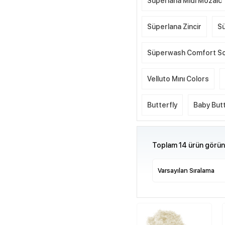
Süperlana Midi Mozaic
Süperlana Zincir
Sü
Süperwash Comfort S
Velluto Mını Colors
Butterfly
Baby Butt
Toplam 14 ürün görünt