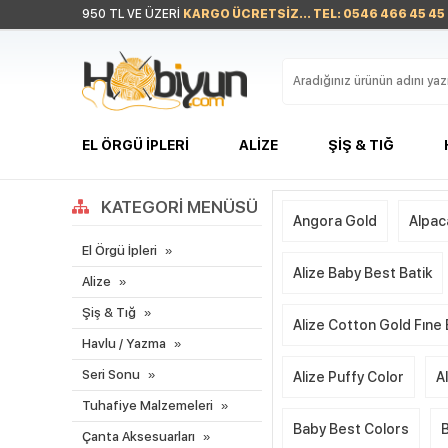
950 TL VE ÜZERİ
KARGO ÜCRETSİZ... TEL: 0546 466 45 45
EL ÖRGÜ İPLERI
ALIZE
ŞIŞ & TIĞ
KATEGORI MENÜSÜ
Angora Gold
Alpac
El Örgü İpleri
Alize Baby Best Batik
Alize
Şiş & Tığ
Alize Cotton Gold Fıne
Havlu / Yazma
Seri Sonu
Alize Puffy Color
A
Tuhafiye Malzemeleri
Baby Best Colors
Çanta Aksesuarları