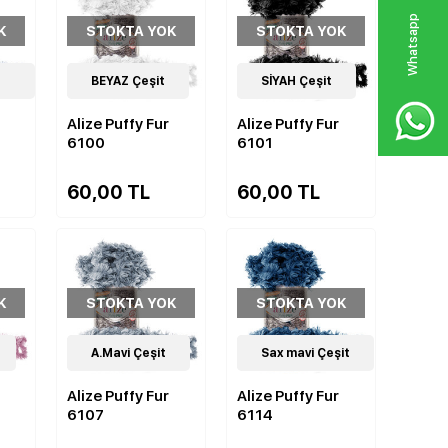
W
h
a
s
p
p
D
e
s
e
H
a
t
t
K
STOKTA YOK
STOKTA YOK
14
BEYAZ Çeşit
Çeşit
14
SİYAH Çeşit
Çeşit
Alize Puffy Fur
Alize Puffy Fur
6100
6101
60,00 TL
60,00 TL
K
STOKTA YOK
STOKTA YOK
14
A.Mavi Çeşit
Çeşit
14
Sax mavi Çeşit
Çeşit
Alize Puffy Fur
Alize Puffy Fur
6107
6114