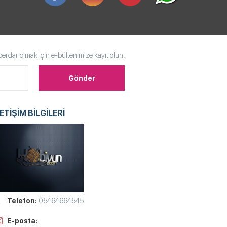
rdar olmak için e-bültenimize kayıt olun.
LETİŞİM BİLGİLERİ
Telefon:
05464664545
E-posta: