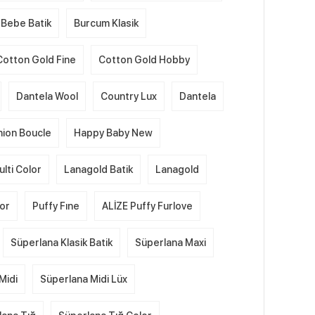
Bebe Batik
Burcum Klasik
Cotton Gold Fine
Cotton Gold Hobby
Dantela Wool
Country Lux
Dantela
hion Boucle
Happy Baby New
lti Color
Lanagold Batik
Lanagold
lor
Puffy Fıne
ALİZE Puffy Furlove
Süperlana Klasik Batik
Süperlana Maxi
Midi
Süperlana Midi Lüx