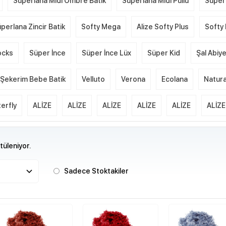
Süperlana Midi Ombre Batik
Süperlana Midi Pullu
Süper
perlana Zincir Batik
Softy Mega
Alize Softy Plus
Softy 
ocks
Süper İnce
Süper İnce Lüx
Süper Kid
Şal Abiy
Şekerim Bebe Batik
Velluto
Verona
Ecolana
Natura
erfly
ALİZE
ALİZE
ALİZE
ALİZE
ALİZE
ALİZE
üleniyor.
Sadece Stoktakiler