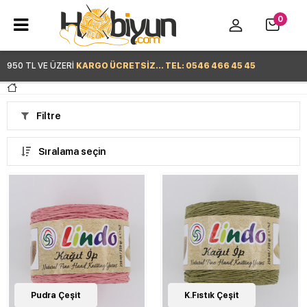
0
950 TL VE ÜZERİ
KARGO ÜCRETSİZ... TEL: 0546 466 45 45
Hemen Alışverişe Başla >
Filtre
Sıralama seçin
20
Pudra Çeşit
Çeşit
20
K.Fıstık Çeşit
Çeşit