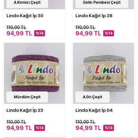
20
A.Kırmızı Çeşit
Çeşit
20
Gelin Pembesi Çeşit
Çeşit
Lindo Kağıt İp 30
Lindo Kağıt İp 28
110,00 TL
110,00 TL
94,99 TL
94,99 TL
%14
%14
20
Mürdüm Çeşit
Çeşit
20
A.Gri Çeşit
Çeşit
Lindo Kağıt İp 23
Lindo Kağıt İp 04
110,00 TL
110,00 TL
94,99 TL
94,99 TL
%14
%14