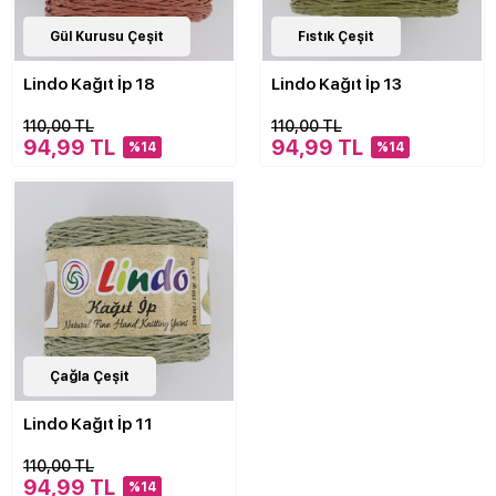
20
Gül Kurusu Çeşit
Çeşit
20
Fıstık Çeşit
Çeşit
Lindo Kağıt İp 18
Lindo Kağıt İp 13
110,00 TL
110,00 TL
94,99 TL
94,99 TL
%14
%14
20
Çağla Çeşit
Çeşit
Lindo Kağıt İp 11
110,00 TL
94,99 TL
%14