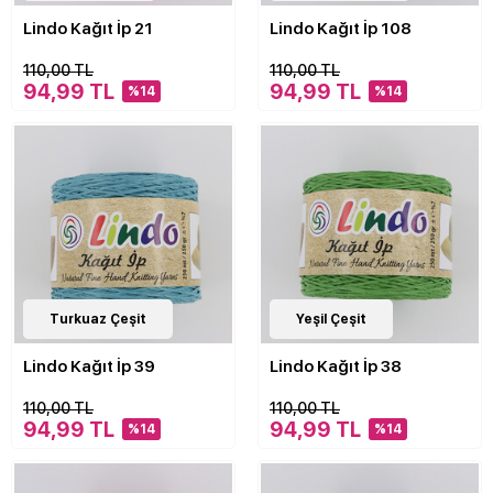
Lindo Kağıt İp 21
Lindo Kağıt İp 108
110,00 TL
110,00 TL
94,99 TL
94,99 TL
%14
%14
20
Turkuaz Çeşit
Çeşit
20
Yeşil Çeşit
Çeşit
Lindo Kağıt İp 39
Lindo Kağıt İp 38
110,00 TL
110,00 TL
94,99 TL
94,99 TL
%14
%14