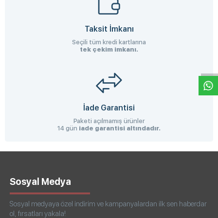
Taksit İmkanı
Seçili tüm kredi kartlarına
W
h
a
s
p
p
D
e
s
e
H
a
t
t
tek çekim imkanı.
İade Garantisi
Paketi açılmamış ürünler
14 gün
iade garantisi altındadır.
Sosyal Medya
Sosyal medyaya özel indirim ve kampanyalardan ilk sen haberdar
ol, fırsatları yakala!