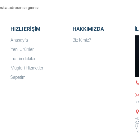
HIZLI ERIŞIM
HAKKIMIZDA
İ
Anasayfa
Biz Kimiz?
Yeni Ürünler
İndirimdekiler
Müşteri Hizmetleri
Sepetim
il
HO
SA
Mh
İ