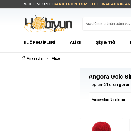
950 TL VE ÜZERİ
KARGO ÜCRETSİZ... TEL: 0546 466 45 45
EL ÖRGÜ İPLERI
ALIZE
ŞIŞ & TIĞ
Anasayfa
>
Alize
Angora Gold Si
Toplam 21 ürün görünt