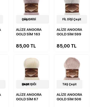
20
GÜL GRİSİ Çeşit
Çeşit
20
FİL DİŞİ Çeşit
Çeşit
A
ALİZE ANGORA
ALİZE ANGORA
GOLD SİM 163
GOLD SİM 599
85,00 TL
85,00 TL
20
MUM IŞIĞI Çeşit
Çeşit
20
TAŞ Çeşit
Çeşit
A
ALİZE ANGORA
ALİZE ANGORA
GOLD SİM 67
GOLD SİM 506