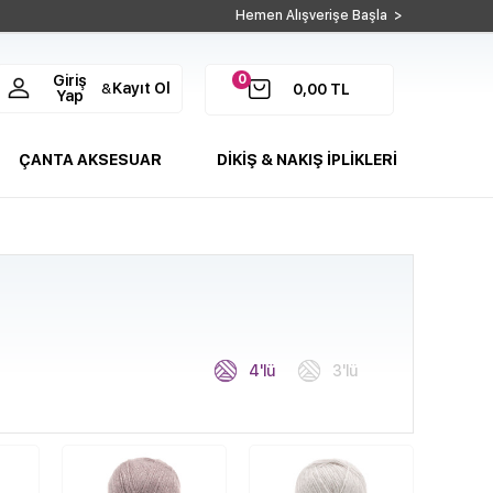
Hemen Alışverişe Başla >
0
Giriş
Kayıt Ol
&
0,00
TL
Yap
ÇANTA AKSESUAR
DİKİŞ & NAKIŞ İPLİKLERİ
4'lü
3'lü