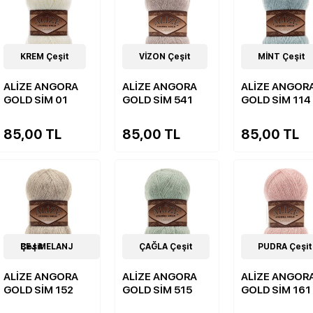
20
KREM Çeşit
Çeşit
20
VİZON Çeşit
Çeşit
20
MİNT Çeşit
Çeşit
ALİZE ANGORA
ALİZE ANGORA
ALİZE ANGOR
GOLD SİM 01
GOLD SİM 541
GOLD SİM 114
85,00 TL
85,00 TL
85,00 TL
20
BEJ MELANJ Çeşit
Çeşit
20
ÇAĞLA Çeşit
Çeşit
19
PUDRA Çeşit
Çeşit
ALİZE ANGORA
ALİZE ANGORA
ALİZE ANGOR
GOLD SİM 152
GOLD SİM 515
GOLD SİM 161