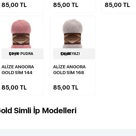
85,00 TL
85,00 TL
85,00 TL
20
KOYU PUDRA Çeşit
Çeşit
20
KIŞ BEYAZI Çeşit
Çeşit
ALİZE ANGORA
ALİZE ANGORA
GOLD SİM 144
GOLD SİM 168
85,00 TL
85,00 TL
old Simli İp Modelleri