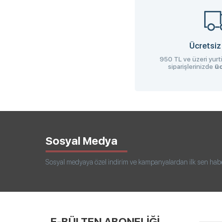
Ücretsiz
950 TL ve üzeri yurti
siparişlerinizde
üc
Sosyal Medya
Sosyal medyaya özel indirim ve kampanyalardan ilk sen haberd
E-BÜLTEN ABONELİĞİ