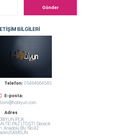
LETİŞİM BİLGİLERİ
Telefon:
05464664545
E-posta:
etisim@hobiyun.com
Adres
BİYUN İPLİK
N.TİC.PAZ.LTD.ŞTİ. Derecik
. Anadolu Blv. No:42
lkadım/SAMSUN