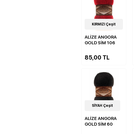
20
KIRMIZI Çeşit
Çeşit
ALİZE ANGORA
GOLD SİM 106
85,00 TL
20
SİYAH Çeşit
Çeşit
ALİZE ANGORA
GOLD SİM 60