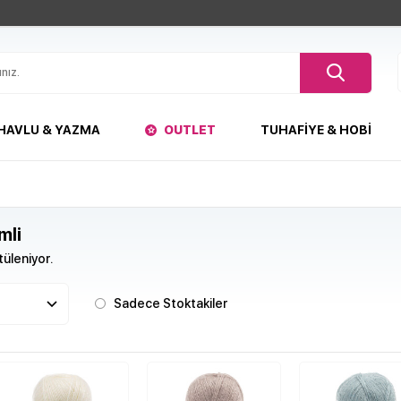
HAVLU & YAZMA
OUTLET
TUHAFIYE & HOBI
mli
üleniyor.
Sadece Stoktakiler