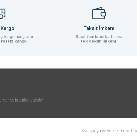
 Kargo
Taksit İmkanı
çi kargo hariç tüm
Seçili tüm kredi kartlarına
retsiz kargo.
tek çekim imkanı.
ar ol, fırsatları yakala!
Kampanya ve yeniliklerden habe