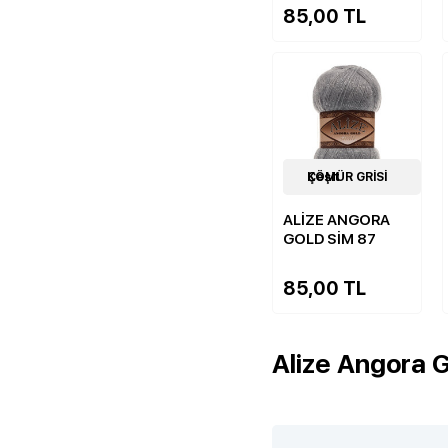
85,00 TL
20
KÖMÜR GRİSİ Çeşit
Çeşit
ALİZE ANGORA
GOLD SİM 87
85,00 TL
Alize Angora G