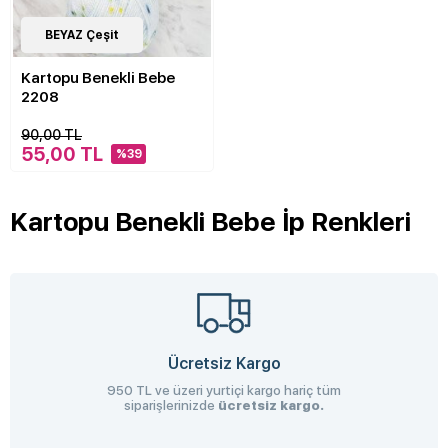
14
BEYAZ Çeşit
Çeşit
Kartopu Benekli Bebe
2208
90,00 TL
55,00 TL
%39
Kartopu Benekli Bebe İp Renkleri
Ücretsiz Kargo
950 TL ve üzeri yurtiçi kargo hariç tüm
siparişlerinizde
ücretsiz kargo.