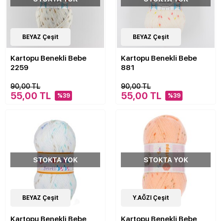
14
BEYAZ Çeşit
Çeşit
14
BEYAZ Çeşit
Çeşit
Kartopu Benekli Bebe
Kartopu Benekli Bebe
2259
881
90,00 TL
90,00 TL
55,00 TL
55,00 TL
%39
%39
STOKTA YOK
STOKTA YOK
14
BEYAZ Çeşit
Çeşit
14
Y.AĞZI Çeşit
Çeşit
Kartopu Benekli Bebe
Kartopu Benekli Bebe