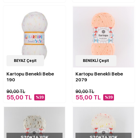
14
BEYAZ Çeşit
Çeşit
BENEKLİ Çeşit
Kartopu Benekli Bebe
Kartopu Benekli Bebe
190
2079
90,00 TL
90,00 TL
55,00 TL
55,00 TL
%39
%39
STOKTA YOK
STOKTA YOK