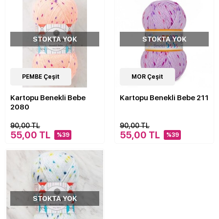
STOKTA YOK
STOKTA YOK
14
PEMBE Çeşit
Çeşit
14
MOR Çeşit
Çeşit
Kartopu Benekli Bebe
Kartopu Benekli Bebe 211
2080
90,00 TL
90,00 TL
55,00 TL
55,00 TL
%39
%39
STOKTA YOK