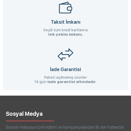
Taksit İmkanı
Seçili tüm kredi kartlarına
tek çekim imkanı.
İade Garantisi
Paketi açılmamış ürünler
14 gün
iade garantisi altındadır.
Sosyal Medya
Sosyal medyaya özel indirim ve kampanyalardan ilk sen haberdar