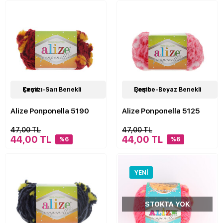
24
Kırmızı-Sarı Benekli Çeşit
Çeşit
24
Pembe-Beyaz Benekli Çeşit
Çeşit
Alize Ponponella 5190
Alize Ponponella 5125
47,00 TL
47,00 TL
44,00 TL
44,00 TL
%6
%6
YENI
STOKTA YOK