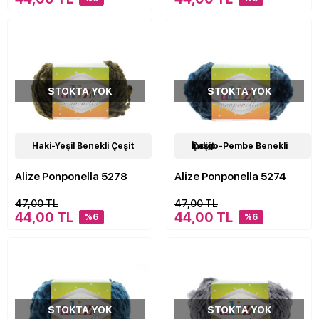
STOKTA YOK
STOKTA YOK
24
Haki-Yeşil Benekli Çeşit
Çeşit
24
İndigo-Pembe Benekli Çeşit
Çeşit
Alize Ponponella 5278
Alize Ponponella 5274
47,00 TL
47,00 TL
44,00 TL
44,00 TL
%6
%6
STOKTA YOK
STOKTA YOK