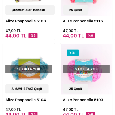
24
Lacivert-Sarı Benekli Çeşit
Çeşit
25
Çeşit
Alize Ponponella 5188
Alize Ponponella 5116
47,00 TL
47,00 TL
44,00 TL
44,00 TL
%6
%6
YENI
STOKTA YOK
STOKTA YOK
24
A.MAVİ-BEYAZ Çeşit
Çeşit
25
Çeşit
Alize Ponponella 5104
Alize Ponponella 5103
47,00 TL
47,00 TL
44,00 TL
44,00 TL
%6
%6