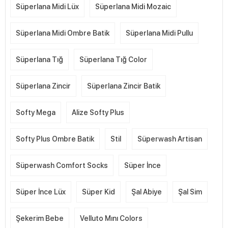
Süperlana Midi Lüx
Süperlana Midi Mozaic
Süperlana Midi Ombre Batik
Süperlana Midi Pullu
Süperlana Tığ
Süperlana Tığ Color
Süperlana Zincir
Süperlana Zincir Batik
Softy Mega
Alize Softy Plus
Softy Plus Ombre Batik
Stil
Süperwash Artisan
Süperwash Comfort Socks
Süper İnce
Süper İnce Lüx
Süper Kid
Şal Abiye
Şal Sim
Şekerim Bebe
Velluto Mını Colors