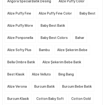
Angora Special Batik Desing
Alize Puffy Color
Alize Puffy Fıne
Alize Puffy Fıne Color
Baby Best
Alize Puffy More
Baby Best Batik
Alize Ponponella
Baby Best Colors
Bahar
Alize Softy Plus
Bambu
Alize Şekerim Bebe
Bella Ombre Batik
Alize Şekerim Bebe Batik
Best Klasik
Alize Velluto
Bing Bang
Alize Verona
Burcum Batik
Burcum Bebe Batik
Burcum Klasik
Cotton Baby Soft
Cotton Gold