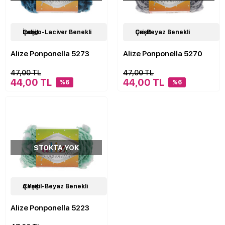
24
İndigo-Laciver Benekli Çeşit
Çeşit
24
Gri-Beyaz Benekli Çeşit
Çeşit
Alize Ponponella 5273
Alize Ponponella 5270
47,00 TL
47,00 TL
44,00 TL
44,00 TL
%6
%6
STOKTA YOK
24
A.Yeşil-Beyaz Benekli Çeşit
Çeşit
Alize Ponponella 5223