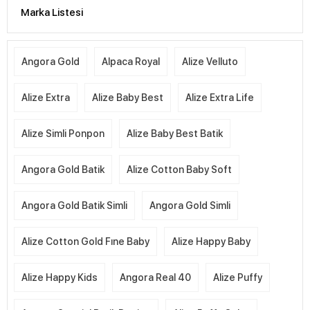
Marka Listesi
Angora Gold
Alpaca Royal
Alize Velluto
Alize Extra
Alize Baby Best
Alize Extra Life
Alize Simli Ponpon
Alize Baby Best Batik
Angora Gold Batik
Alize Cotton Baby Soft
Angora Gold Batik Simli
Angora Gold Simli
Alize Cotton Gold Fıne Baby
Alize Happy Baby
Alize Happy Kids
Angora Real 40
Alize Puffy