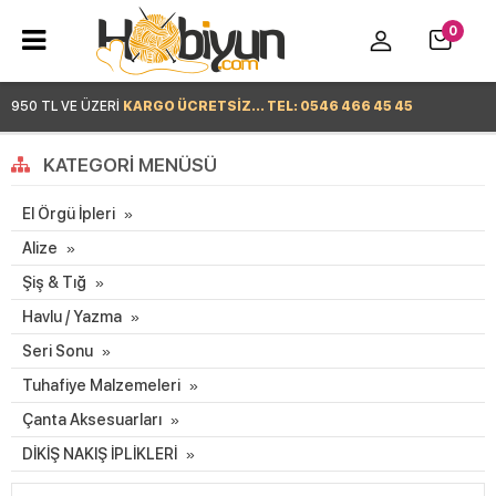
0
950 TL VE ÜZERİ
KARGO ÜCRETSİZ... TEL: 0546 466 45 45
Hemen Alışverişe Başla >
KATEGORI MENÜSÜ
El Örgü İpleri
Alize
Şiş & Tığ
Havlu / Yazma
Seri Sonu
Tuhafiye Malzemeleri
Çanta Aksesuarları
DİKİŞ NAKIŞ İPLİKLERİ