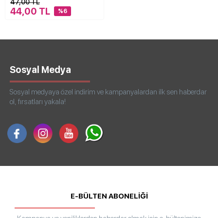
47,00 TL
44,00 TL
%6
Sosyal Medya
Sosyal medyaya özel indirim ve kampanyalardan ilk sen haberdar
ol, fırsatları yakala!
E-BÜLTEN ABONELİĞİ