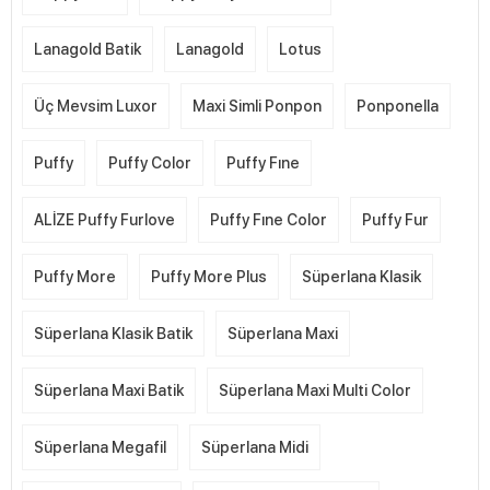
Lanagold Batik
Lanagold
Lotus
Üç Mevsim Luxor
Maxi Simli Ponpon
Ponponella
Puffy
Puffy Color
Puffy Fıne
ALİZE Puffy Furlove
Puffy Fıne Color
Puffy Fur
Puffy More
Puffy More Plus
Süperlana Klasik
Süperlana Klasik Batik
Süperlana Maxi
Süperlana Maxi Batik
Süperlana Maxi Multi Color
Süperlana Megafil
Süperlana Midi