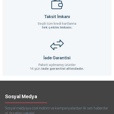
Taksit İmkanı
Seçili tüm kredi kartlarına
tek çekim imkanı.
İade Garantisi
Paketi açılmamış ürünler
14 gün
iade garantisi altındadır.
Sosyal Medya
Sosyal medyaya özel indirim ve kampanyalardan ilk sen haberdar
ol, fırsatları yakala!