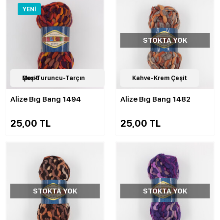
YENI
STOKTA YOK
8
Mor-Turuncu-Tarçın Çeşit
Çeşit
7
Kahve-Krem Çeşit
Çeşit
Alize Bıg Bang 1494
Alize Bıg Bang 1482
25,00 TL
25,00 TL
STOKTA YOK
STOKTA YOK