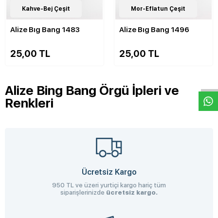
7
Kahve-Bej Çeşit
Çeşit
7
Mor-Eflatun Çeşit
Çeşit
Alize Bıg Bang 1483
Alize Bıg Bang 1496
25,00 TL
25,00 TL
W
h
a
s
p
p
D
e
s
e
H
a
t
t
Alize Bing Bang Örgü İpleri ve
Renkleri
Ücretsiz Kargo
950 TL ve üzeri yurtiçi kargo hariç tüm
siparişlerinizde
ücretsiz kargo.