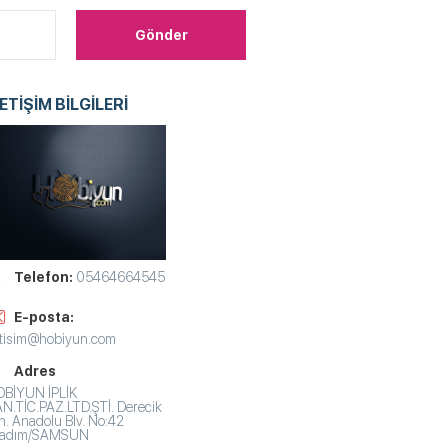
LETİŞİM BİLGİLERİ
Telefon:
05464664545
E-posta:
etisim@hobiyun.com
Adres
BİYUN İPLİK
N.TİC.PAZ.LTD.ŞTİ. Derecik
. Anadolu Blv. No:42
lkadım/SAMSUN