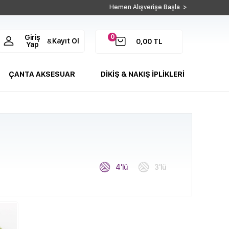
Hemen Alışverişe Başla >
0
Giriş
Kayıt Ol
&
0,00
TL
Yap
ÇANTA AKSESUAR
DİKİŞ & NAKIŞ İPLİKLERİ
4'lü
3'lü