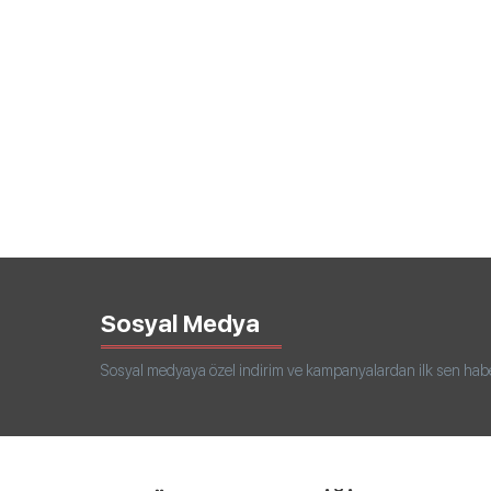
Sosyal Medya
Sosyal medyaya özel indirim ve kampanyalardan ilk sen haberd