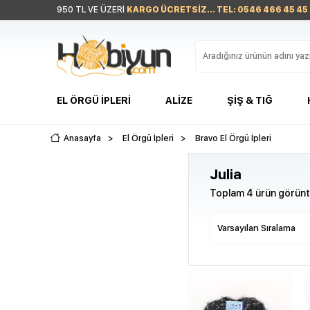
950 TL VE ÜZERİ
KARGO ÜCRETSİZ... TEL: 0546 466 45 45
EL ÖRGÜ İPLERI
ALIZE
ŞIŞ & TIĞ
Anasayfa
>
El Örgü İpleri
>
Bravo El Örgü İpleri
Julia
Toplam 4 ürün görüntü