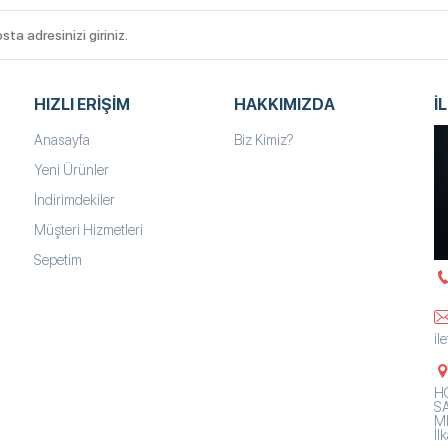
HIZLI ERIŞIM
HAKKIMIZDA
İ
Anasayfa
Biz Kimiz?
Yeni Ürünler
İndirimdekiler
Müşteri Hizmetleri
Sepetim
il
HO
SA
Mh
İ