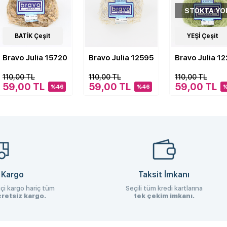
STOKTA YO
3
BATİK Çeşit
Çeşit
3
YEŞİ Çeşit
Çeşit
Bravo Julia 15720
Bravo Julia 12595
Bravo Julia 1
110,00 TL
110,00 TL
110,00 TL
59,00 TL
59,00 TL
59,00 TL
%46
%46
 Kargo
Taksit İmkanı
çi kargo hariç tüm
Seçili tüm kredi kartlarına
retsiz kargo.
tek çekim imkanı.