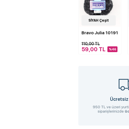
3
SİYAH Çeşit
Çeşit
Bravo Julia 10191
110,00 TL
59,00 TL
%46
Ücretsiz
950 TL ve üzeri yurti
siparişlerinizde
üc