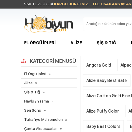
950 TL VE ÜZERİ
KARGO ÜCRETSİZ... TEL: 0546 466 45 45
EL ÖRGÜ İPLERI
ALIZE
ŞIŞ & TIĞ
KATEGORI MENÜSÜ
Angora Gold
Alpac
El Örgü İpleri
Alize Baby Best Batik
Alize
Şiş & Tığ
Alize Cotton Gold Fıne
Havlu / Yazma
Seri Sonu
Alize Puffy Color
A
Tuhafiye Malzemeleri
Baby Best Colors
Çanta Aksesuarları