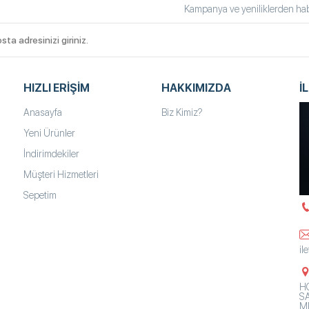
Kampanya ve yeniliklerden habe
HIZLI ERIŞIM
HAKKIMIZDA
İ
Anasayfa
Biz Kimiz?
Yeni Ürünler
İndirimdekiler
Müşteri Hizmetleri
Sepetim
il
HO
SA
Mh