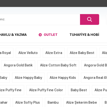
HAVLU & YAZMA
OUTLET
TUHAFIYE & HOBI
a Royal
Alize Velluto
Alize Extra
Alize Baby Best
Ali
Angora Gold Batik
Alize Cotton Baby Soft
Angora Gold Ba
 Baby
Alize Happy Baby
Alize Happy Kids
Angora Real 4
lize Puffy Fıne
Alize Puffy Fıne Color
Baby Best
Alize P
Bahar
Alize Softy Plus
Bambu
Alize Şekerim Bebe
B