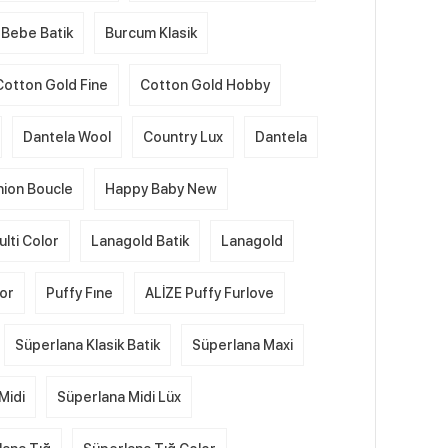
Bebe Batik
Burcum Klasik
Cotton Gold Fine
Cotton Gold Hobby
Dantela Wool
Country Lux
Dantela
hion Boucle
Happy Baby New
lti Color
Lanagold Batik
Lanagold
lor
Puffy Fıne
ALİZE Puffy Furlove
Süperlana Klasik Batik
Süperlana Maxi
Midi
Süperlana Midi Lüx