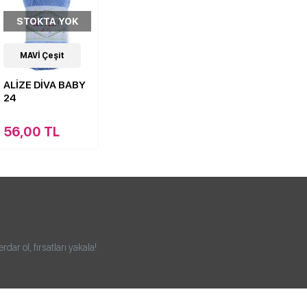
STOKTA YOK
2
MAVİ Çeşit
Çeşit
ALİZE DİVA BABY
24
56,00 TL
ar ol, fırsatları yakala!