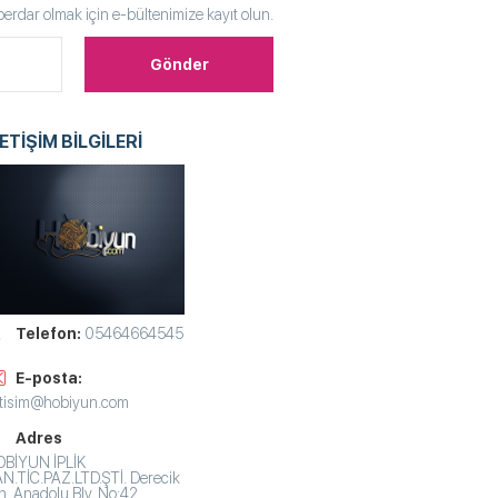
rdar olmak için e-bültenimize kayıt olun.
LETİŞİM BİLGİLERİ
Telefon:
05464664545
E-posta:
etisim@hobiyun.com
Adres
BİYUN İPLİK
N.TİC.PAZ.LTD.ŞTİ. Derecik
. Anadolu Blv. No:42