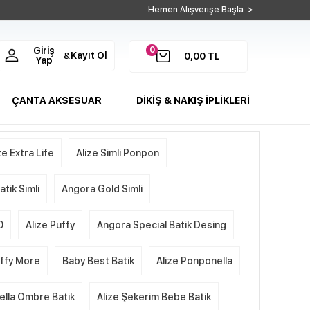
Hemen Alışverişe Başla >
0
Giriş
Kayıt Ol
&
0,00
TL
Yap
ÇANTA AKSESUAR
DİKİŞ & NAKIŞ İPLİKLERİ
ze Extra Life
Alize Simli Ponpon
tik Simli
Angora Gold Simli
0
Alize Puffy
Angora Special Batik Desing
uffy More
Baby Best Batik
Alize Ponponella
ella Ombre Batik
Alize Şekerim Bebe Batik