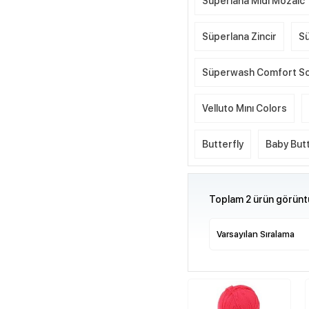
Süperlana Midi Mozaic
Süperlana Zincir
Sü
Süperwash Comfort S
Velluto Mını Colors
Butterfly
Baby Butt
Toplam 2 ürün görüntü