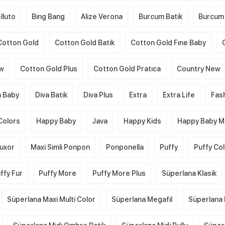
lluto
Bing Bang
Alize Verona
Burcum Batik
Burcum 
Cotton Gold
Cotton Gold Batik
Cotton Gold Fıne Baby
ew
Cotton Gold Plus
Cotton Gold Pratıca
Country New
a Baby
Diva Batik
Diva Plus
Extra
Extra Life
Fas
Colors
Happy Baby
Java
Happy Kids
Happy Baby Mu
uxor
Maxi Simli Ponpon
Ponponella
Puffy
Puffy Co
ffy Fur
Puffy More
Puffy More Plus
Süperlana Klasik
Süperlana Maxi Multi Color
Süperlana Megafil
Süperlana 