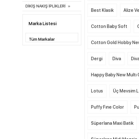
DİKİŞ NAKIŞ İPLİKLERİ
Best Klasik
Alize Ve
Marka Listesi
Cotton Baby Soft
Cotton Gold Hobby N
Dergi
Diva
Div
Happy Baby New Multı 
Lotus
Üç Mevsim L
Puffy Fıne Color
Pu
Süperlana Maxi Batik