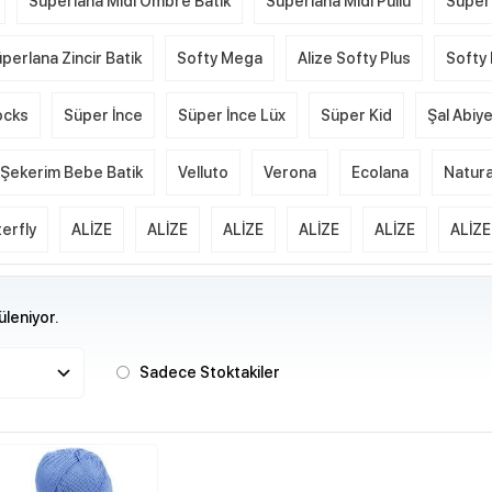
Süperlana Midi Ombre Batik
Süperlana Midi Pullu
Süper
perlana Zincir Batik
Softy Mega
Alize Softy Plus
Softy 
ocks
Süper İnce
Süper İnce Lüx
Süper Kid
Şal Abiy
Şekerim Bebe Batik
Velluto
Verona
Ecolana
Natura
erfly
ALİZE
ALİZE
ALİZE
ALİZE
ALİZE
ALİZE
leniyor.
Sadece Stoktakiler