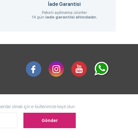
İade Garantisi
Paketi açılmamış ürünler
14 gün
iade garantisi altındadır.
rdar olmak için e-bültenimize kayıt olun.