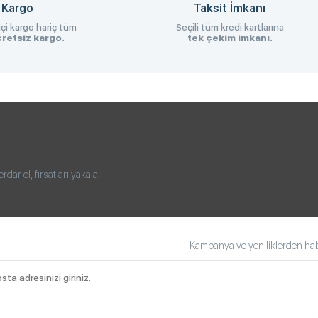
 Kargo
Taksit İmkanı
çi kargo hariç tüm
Seçili tüm kredi kartlarına
retsiz kargo.
tek çekim imkanı.
ar ol, fırsatları yakala!
Kampanya ve yeniliklerden habe