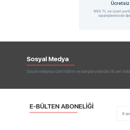
Ücretsiz
950 TL ve üzeri yurti
siparişlerinizde
üc
Sosyal Medya
Sosyal medyaya özel indirim ve kampanyalardan ilk sen haberd
E-BÜLTEN ABONELİĞİ