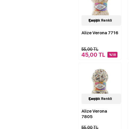
24
Karışık Renkli Çeşit
Çeşit
Alize Verona 7716
55,00 TL
45,00 TL
%18
24
Karışık Renkli Çeşit
Çeşit
Alize Verona
7805
55,00 TL