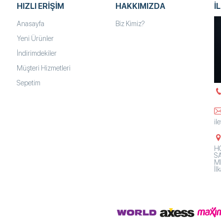
HIZLI ERIŞIM
HAKKIMIZDA
İ
Anasayfa
Biz Kimiz?
Yeni Ürünler
İndirimdekiler
Müşteri Hizmetleri
Sepetim
il
HO
SA
Mh
İ