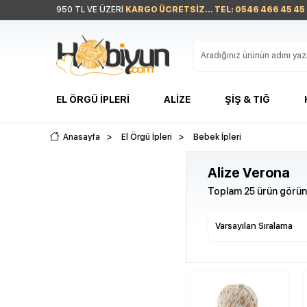
950 TL VE ÜZERİ
KARGO ÜCRETSİZ... TEL: 0546 466 45 45
EL ÖRGÜ İPLERI
ALIZE
ŞIŞ & TIĞ
Anasayfa
>
El Örgü İpleri
>
Bebek İpleri
Alize Verona
Toplam 25 ürün görünt