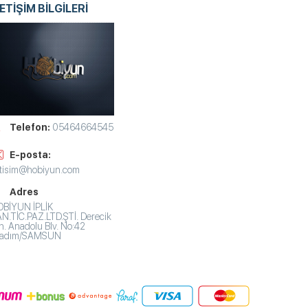
LETİŞİM BİLGİLERİ
Telefon:
05464664545
E-posta:
etisim@hobiyun.com
Adres
BİYUN İPLİK
N.TİC.PAZ.LTD.ŞTİ. Derecik
. Anadolu Blv. No:42
lkadım/SAMSUN