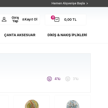
Hemen Alışverişe Başla >
0
Giriş
Kayıt Ol
&
0,00
TL
Yap
ÇANTA AKSESUAR
DİKİŞ & NAKIŞ İPLİKLERİ
4'lü
3'lü