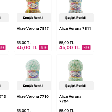
24
Karışık Renkli Çeşit
Çeşit
24
Karışık Renkli Çeşit
Çeşit
Alize Verona 7817
Alize Verona 7811
55,00 TL
55,00 TL
45,00 TL
45,00 TL
%18
%18
%18
24
Karışık Renkli Çeşit
Çeşit
24
Karışık Renkli Çeşit
Çeşit
7713
Alize Verona 7710
Alize Verona
7704
55,00 TL
55,00 TL