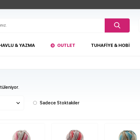
HAVLU & YAZMA
OUTLET
TUHAFIYE & HOBI
üleniyor.
Sadece Stoktakiler