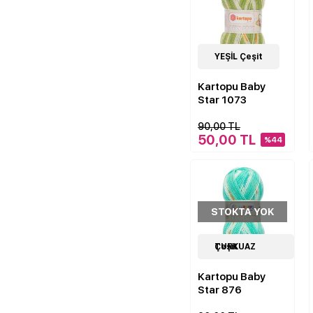
7
YEŞİL Çeşit
Çeşit
Kartopu Baby
Star 1073
90,00 TL
50,00 TL
%44
STOKTA YOK
7
TURKUAZ Çeşit
Çeşit
Kartopu Baby
Star 876