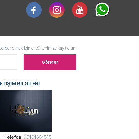
rdar olmak için e-bültenimize kayıt olun.
LETİŞİM BİLGİLERİ
Telefon:
05464664545