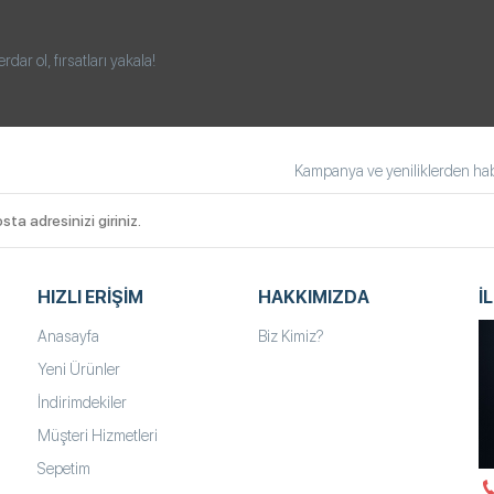
ar ol, fırsatları yakala!
Kampanya ve yeniliklerden habe
HIZLI ERIŞIM
HAKKIMIZDA
İ
Anasayfa
Biz Kimiz?
Yeni Ürünler
İndirimdekiler
Müşteri Hizmetleri
Sepetim