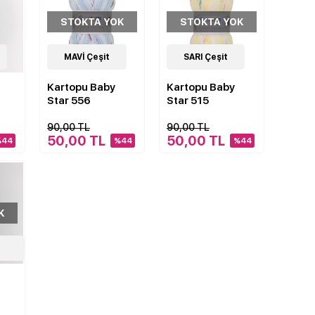
STOKTA YOK
STOKTA YOK
7
MAVİ Çeşit
Çeşit
7
SARI Çeşit
Çeşit
Kartopu Baby
Kartopu Baby
Star 556
Star 515
90,00 TL
90,00 TL
50,00 TL
50,00 TL
%44
%44
%44
K