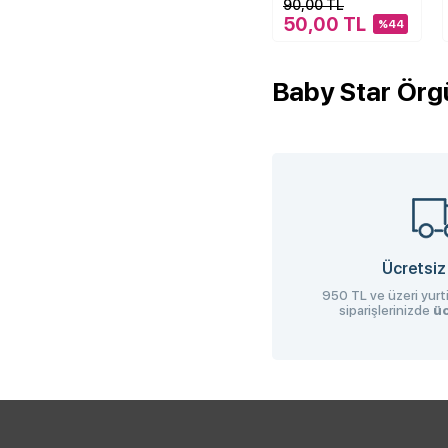
90,00 TL
50,00 TL
%44
Baby Star Örgü
Ücretsiz
950 TL ve üzeri yurti
siparişlerinizde
üc