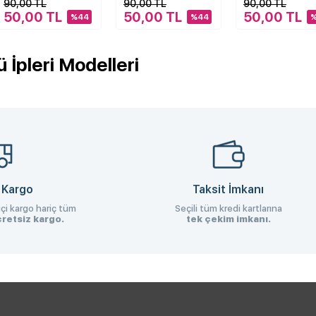
90,00 TL
90,00 TL
90,00 TL
50,00 TL
50,00 TL
50,00 TL
%44
%44
 İpleri Modelleri
 Kargo
Taksit İmkanı
çi kargo hariç tüm
Seçili tüm kredi kartlarına
retsiz kargo.
tek çekim imkanı.