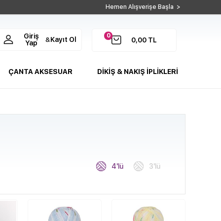
Hemen Alışverişe Başla >
0
Giriş
Kayıt Ol
&
0,00
TL
Yap
ÇANTA AKSESUAR
DİKİŞ & NAKIŞ İPLİKLERİ
4'lü
3'lü