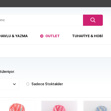
HAVLU & YAZMA
OUTLET
TUHAFIYE & HOBI
üleniyor.
Sadece Stoktakiler