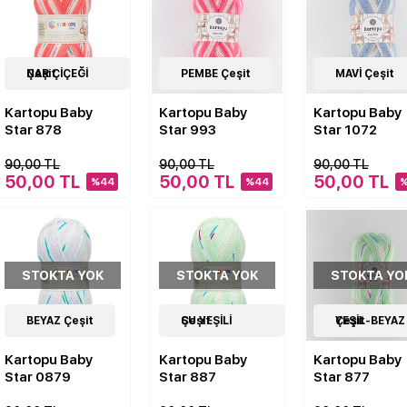
7
NAR ÇİÇEĞİ Çeşit
Çeşit
9
PEMBE Çeşit
Çeşit
1
MAVİ Çeşit
Çeşit
Kartopu Baby
Kartopu Baby
Kartopu Baby
Star 878
Star 993
Star 1072
90,00 TL
90,00 TL
90,00 TL
50,00 TL
50,00 TL
50,00 TL
%44
%44
STOKTA YOK
STOKTA YOK
STOKTA YO
7
BEYAZ Çeşit
Çeşit
7
SU YEŞİLİ Çeşit
Çeşit
7
YEŞİL-BEYAZ Çeşit
Çeşit
Kartopu Baby
Kartopu Baby
Kartopu Baby
Star 0879
Star 887
Star 877