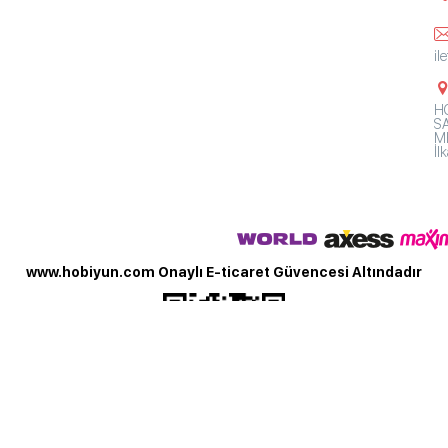
il
HO
SA
Mh
İ
www.hobiyun.com Onaylı E-ticaret Güvencesi Altındadır