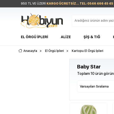
950 TL VE ÜZERİ
KARGO ÜCRETSİZ... TEL: 0546 466 45 45
EL ÖRGÜ İPLERI
ALIZE
ŞIŞ & TIĞ
Anasayfa
>
El Örgü İpleri
>
Kartopu El Örgü İpleri
Baby Star
Toplam 10 ürün görünt