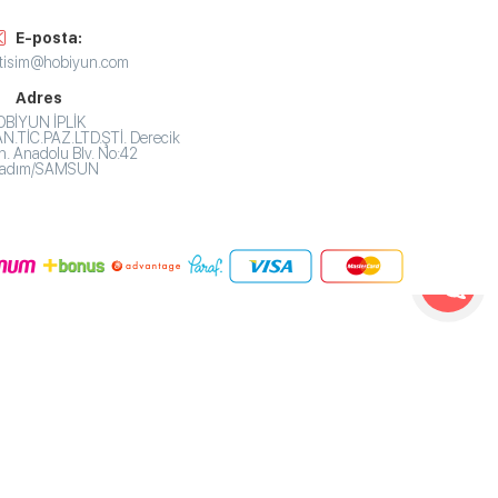
E-posta:
etisim@hobiyun.com
Adres
BİYUN İPLİK
N.TİC.PAZ.LTD.ŞTİ. Derecik
. Anadolu Blv. No:42
lkadım/SAMSUN