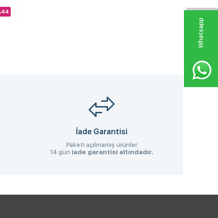
%44
W
h
a
s
p
p
D
e
s
e
H
a
t
t
İade Garantisi
Paketi açılmamış ürünler
14 gün
iade garantisi altındadır.