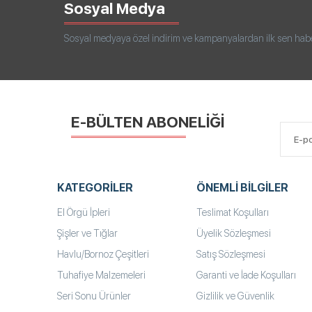
Sosyal Medya
Sosyal medyaya özel indirim ve kampanyalardan ilk sen haberd
E-BÜLTEN ABONELİĞİ
KATEGORILER
ÖNEMLI BILGILER
El Örgü İpleri
Teslimat Koşulları
Şişler ve Tığlar
Üyelik Sözleşmesi
Havlu/Bornoz Çeşitleri
Satış Sözleşmesi
Tuhafiye Malzemeleri
Garanti ve İade Koşulları
Seri Sonu Ürünler
Gizlilik ve Güvenlik