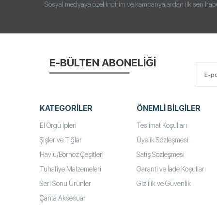
Sosyal medyaya özel indirim ve kampanyalardan ilk sen haberd
E-BÜLTEN ABONELİĞİ
KATEGORILER
ÖNEMLI BILGILER
El Örgü İpleri
Teslimat Koşulları
Şişler ve Tığlar
Üyelik Sözleşmesi
Havlu/Bornoz Çeşitleri
Satış Sözleşmesi
Tuhafiye Malzemeleri
Garanti ve İade Koşulları
Seri Sonu Ürünler
Gizlilik ve Güvenlik
Çanta Aksesuar