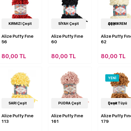
62
KIRMIZI Çeşit
Çeşit
62
SİYAH Çeşit
Çeşit
62
AÇIK KREM Çeşit
Çeşit
Alize Puffy Fıne
Alize Puffy Fıne
Alize Puffy Fın
56
60
62
80,00 TL
80,00 TL
80,00 TL
YENI
62
SARI Çeşit
Çeşit
62
PUDRA Çeşit
Çeşit
62
Deve Tüyü Çeşit
Çeşit
Alize Puffy Fıne
Alize Puffy Fıne
Alize Puffy Fın
113
161
179