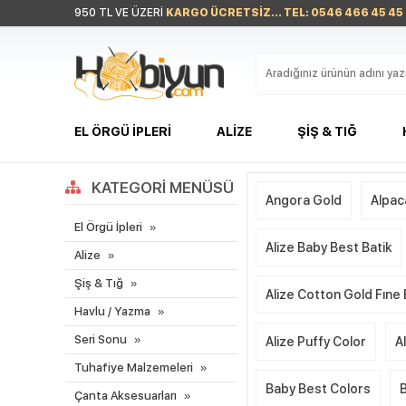
950 TL VE ÜZERİ
KARGO ÜCRETSİZ... TEL: 0546 466 45 45
EL ÖRGÜ İPLERI
ALIZE
ŞIŞ & TIĞ
KATEGORI MENÜSÜ
Angora Gold
Alpac
El Örgü İpleri
Alize Baby Best Batik
Alize
Şiş & Tığ
Alize Cotton Gold Fıne
Havlu / Yazma
Seri Sonu
Alize Puffy Color
A
Tuhafiye Malzemeleri
Baby Best Colors
Çanta Aksesuarları