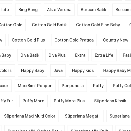
lluto
Bing Bang
Alize Verona
Burcum Batik
Burcum 
Cotton Gold
Cotton Gold Batik
Cotton Gold Fıne Baby
ew
Cotton Gold Plus
Cotton Gold Pratıca
Country New
a Baby
Diva Batik
Diva Plus
Extra
Extra Life
Fas
Colors
Happy Baby
Java
Happy Kids
Happy Baby Mu
uxor
Maxi Simli Ponpon
Ponponella
Puffy
Puffy Co
ffy Fur
Puffy More
Puffy More Plus
Süperlana Klasik
Süperlana Maxi Multi Color
Süperlana Megafil
Süperlana 