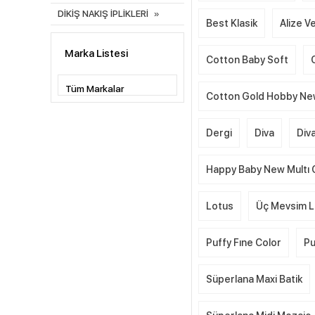
DİKİŞ NAKIŞ İPLİKLERİ
Best Klasik
Alize Ve
Marka Listesi
Cotton Baby Soft
Cotton Gold Hobby N
Dergi
Diva
Div
Happy Baby New Multı 
Lotus
Üç Mevsim L
Puffy Fıne Color
Pu
Süperlana Maxi Batik