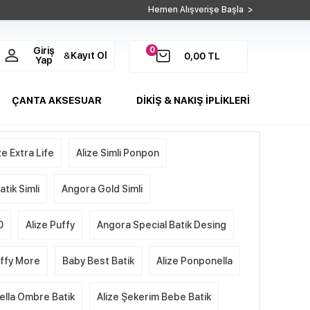
Hemen Alışverişe Başla >
0
Giriş
Kayıt Ol
&
0,00
TL
Yap
ÇANTA AKSESUAR
DİKİŞ & NAKIŞ İPLİKLERİ
ze Extra Life
Alize Simli Ponpon
tik Simli
Angora Gold Simli
0
Alize Puffy
Angora Special Batik Desing
uffy More
Baby Best Batik
Alize Ponponella
ella Ombre Batik
Alize Şekerim Bebe Batik