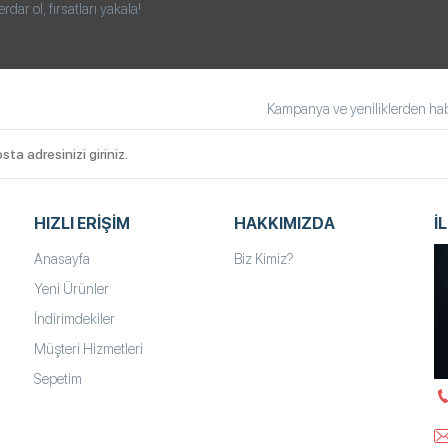
ar ol, fırsatları yakala!
Kampanya ve yeniliklerden habe
HIZLI ERIŞIM
HAKKIMIZDA
İ
Anasayfa
Biz Kimiz?
Yeni Ürünler
İndirimdekiler
Müşteri Hizmetleri
Sepetim