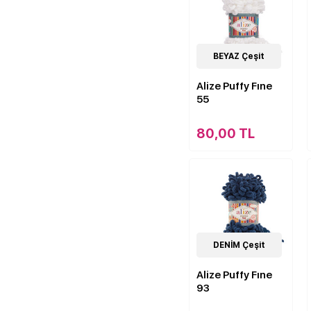
62
BEYAZ Çeşit
Çeşit
Alize Puffy Fıne
55
80,00 TL
62
DENİM Çeşit
Çeşit
Alize Puffy Fıne
93