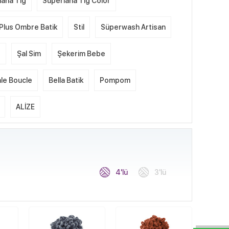
lana Tığ
Süperlana Tığ Color
Plus Ombre Batik
Stil
Süperwash Artisan
e
Şal Sim
Şekerim Bebe
le Boucle
Bella Batik
Pompom
ALİZE
4'lü
3'lü