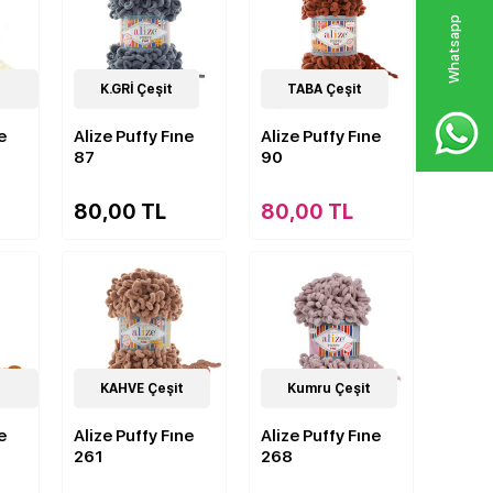
W
h
a
s
p
p
D
e
s
e
H
a
t
t
62
K.GRİ Çeşit
Çeşit
62
TABA Çeşit
Çeşit
e
Alize Puffy Fıne
Alize Puffy Fıne
87
90
80,00 TL
80,00 TL
62
KAHVE Çeşit
Çeşit
62
Kumru Çeşit
Çeşit
e
Alize Puffy Fıne
Alize Puffy Fıne
261
268