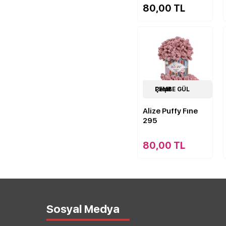
80,00 TL
62
PEMBE GÜL Çeşit
Çeşit
Alize Puffy Fıne
295
80,00 TL
Sosyal Medya