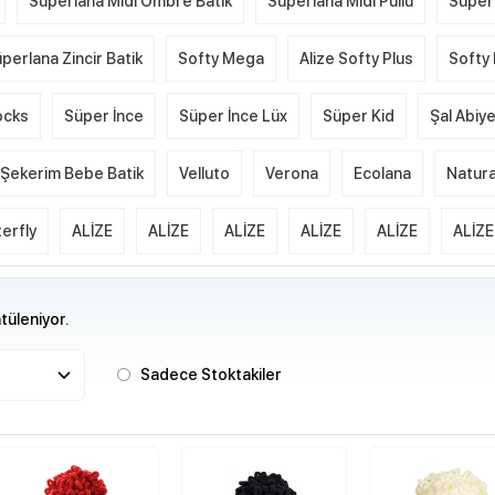
Süperlana Midi Ombre Batik
Süperlana Midi Pullu
Süper
perlana Zincir Batik
Softy Mega
Alize Softy Plus
Softy 
ocks
Süper İnce
Süper İnce Lüx
Süper Kid
Şal Abiy
Şekerim Bebe Batik
Velluto
Verona
Ecolana
Natura
erfly
ALİZE
ALİZE
ALİZE
ALİZE
ALİZE
ALİZE
üleniyor.
Sadece Stoktakiler