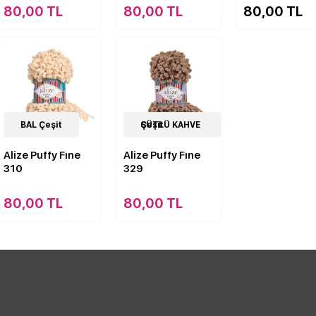
80,00 TL
80,00 TL
80,00 TL
61
BAL Çeşit
Çeşit
62
SÜTLÜ KAHVE Çeşit
Çeşit
Alize Puffy Fıne
Alize Puffy Fıne
310
329
80,00 TL
80,00 TL