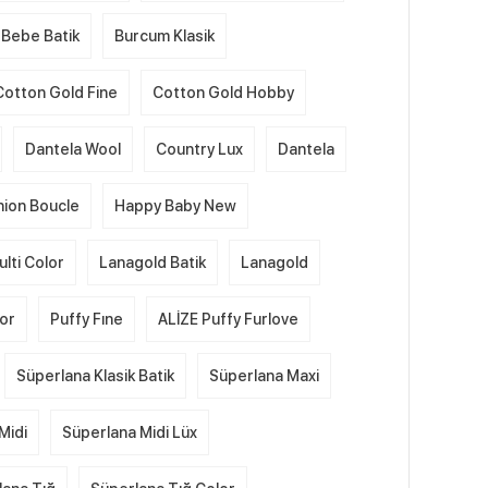
Bebe Batik
Burcum Klasik
Cotton Gold Fine
Cotton Gold Hobby
Dantela Wool
Country Lux
Dantela
hion Boucle
Happy Baby New
lti Color
Lanagold Batik
Lanagold
lor
Puffy Fıne
ALİZE Puffy Furlove
Süperlana Klasik Batik
Süperlana Maxi
Midi
Süperlana Midi Lüx