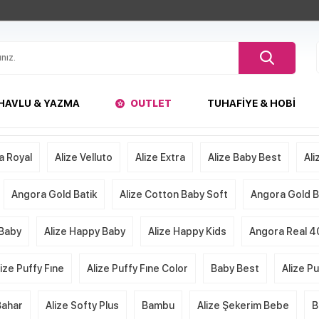
HAVLU & YAZMA
OUTLET
TUHAFIYE & HOBI
a Royal
Alize Velluto
Alize Extra
Alize Baby Best
Ali
Angora Gold Batik
Alize Cotton Baby Soft
Angora Gold Ba
 Baby
Alize Happy Baby
Alize Happy Kids
Angora Real 4
lize Puffy Fıne
Alize Puffy Fıne Color
Baby Best
Alize P
Bahar
Alize Softy Plus
Bambu
Alize Şekerim Bebe
B