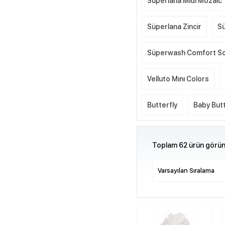
Süperlana Midi Mozaic
Süperlana Zincir
Sü
Süperwash Comfort S
Velluto Mını Colors
Butterfly
Baby Butt
Toplam 62 ürün görünt