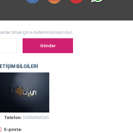
rdar olmak için e-bültenimize kayıt olun.
LETİŞİM BİLGİLERİ
Telefon:
05464664545
E-posta: