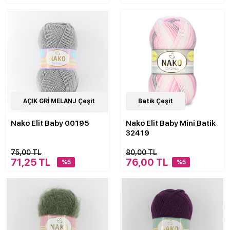
39
AÇIK GRİ MELANJ Çeşit
Çeşit
13
Batik Çeşit
Çeşit
Nako Elit Baby 00195
Nako Elit Baby Mini Batik
32419
75,00 TL
80,00 TL
71,25 TL
76,00 TL
%5
%5