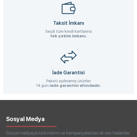
Taksit İmkanı
Seçili tüm kredi kartlarına
tek çekim imkanı.
İade Garantisi
Paketi açılmamış ürünler
14 gün
iade garantisi altındadır.
Sosyal Medya
Sosyal medyaya özel indirim ve kampanyalardan ilk sen haberdar