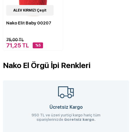
39
ALEV KIRMIZI Çeşit
Çeşit
Nako Elit Baby 00207
75,00 TL
71,25 TL
%5
Nako El Örgü İpi Renkleri
Ücretsiz Kargo
950 TL ve üzeri yurtiçi kargo hariç tüm
siparişlerinizde
ücretsiz kargo.