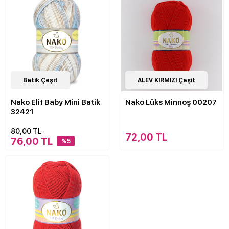
13
Batik Çeşit
Çeşit
21
ALEV KIRMIZI Çeşit
Çeşit
Nako Elit Baby Mini Batik
Nako Lüks Minnoş 00207
32421
80,00 TL
72,00 TL
76,00 TL
%5