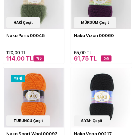
21
HAKİ Çeşit
Çeşit
15
MÜRDÜM Çeşit
Çeşit
Nako Paris 00045
Nako Vizon 00060
120,00 TL
65,00 TL
114,00 TL
61,75 TL
%5
%5
YENI
36
TURUNCU Çeşit
Çeşit
16
SİYAH Çeşit
Çeşit
Nako Sport Wool 00093
Nako Vega 00217