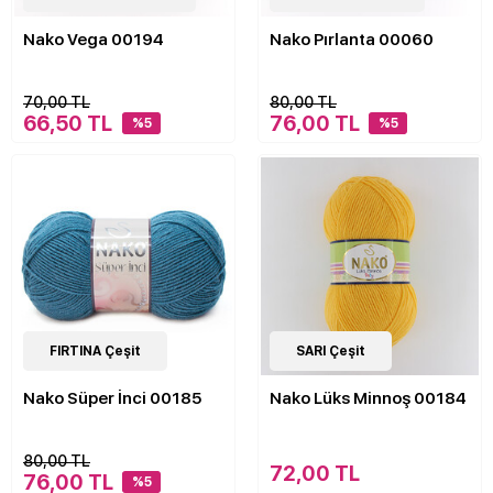
Nako Vega 00194
Nako Pırlanta 00060
70,00 TL
80,00 TL
66,50 TL
76,00 TL
%5
%5
37
FIRTINA Çeşit
Çeşit
21
SARI Çeşit
Çeşit
Nako Süper İnci 00185
Nako Lüks Minnoş 00184
80,00 TL
72,00 TL
76,00 TL
%5