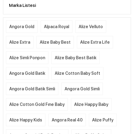
Marka Listesi
Angora Gold
Alpaca Royal
Alize Velluto
Alize Extra
Alize Baby Best
Alize Extra Life
Alize Simli Ponpon
Alize Baby Best Batik
Angora Gold Batik
Alize Cotton Baby Soft
Angora Gold Batik Simli
Angora Gold Simli
Alize Cotton Gold Fıne Baby
Alize Happy Baby
Alize Happy Kids
Angora Real 40
Alize Puffy