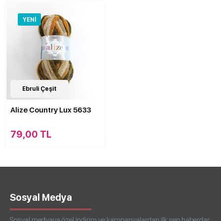
YENI
4
Ebruli Çeşit
Çeşit
Alize Country Lux 5633
79,00 TL
Sosyal Medya
Sosyal medyaya özel indirim ve kampanyalardan ilk sen haberdar