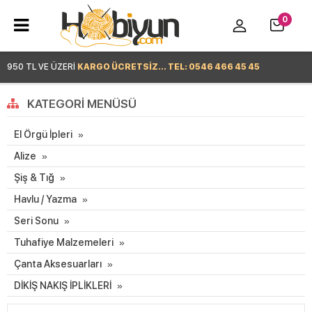
0
950 TL VE ÜZERİ
KARGO ÜCRETSİZ... TEL: 0546 466 45 45
Hemen Alışverişe Başla >
KATEGORI MENÜSÜ
El Örgü İpleri
Alize
Şiş & Tığ
Havlu / Yazma
Seri Sonu
Tuhafiye Malzemeleri
Çanta Aksesuarları
DİKİŞ NAKIŞ İPLİKLERİ