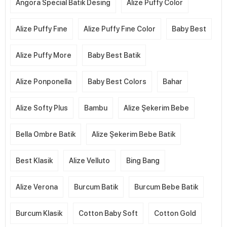
Angora Special Batik Desing
Alize Puffy Color
Alize Puffy Fıne
Alize Puffy Fıne Color
Baby Best
Alize Puffy More
Baby Best Batik
Alize Ponponella
Baby Best Colors
Bahar
Alize Softy Plus
Bambu
Alize Şekerim Bebe
Bella Ombre Batik
Alize Şekerim Bebe Batik
Best Klasik
Alize Velluto
Bing Bang
Alize Verona
Burcum Batik
Burcum Bebe Batik
Burcum Klasik
Cotton Baby Soft
Cotton Gold