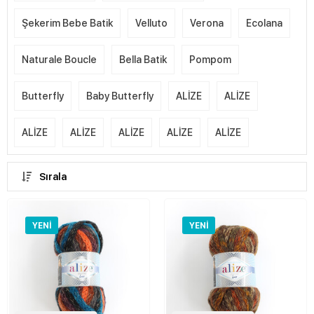
Şekerim Bebe Batik
Velluto
Verona
Ecolana
Naturale Boucle
Bella Batik
Pompom
Butterfly
Baby Butterfly
ALİZE
ALİZE
ALİZE
ALİZE
ALİZE
ALİZE
ALİZE
Sırala
YENI
YENI