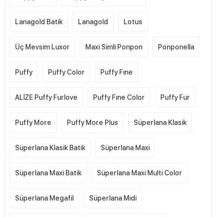
Lanagold Batik
Lanagold
Lotus
Üç Mevsim Luxor
Maxi Simli Ponpon
Ponponella
Puffy
Puffy Color
Puffy Fıne
ALİZE Puffy Furlove
Puffy Fıne Color
Puffy Fur
Puffy More
Puffy More Plus
Süperlana Klasik
Süperlana Klasik Batik
Süperlana Maxi
Süperlana Maxi Batik
Süperlana Maxi Multi Color
Süperlana Megafil
Süperlana Midi