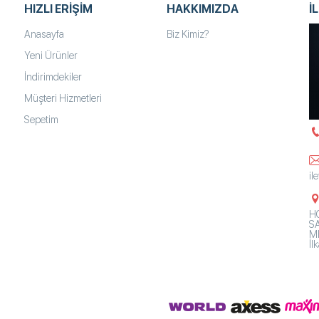
HIZLI ERIŞIM
HAKKIMIZDA
İ
Anasayfa
Biz Kimiz?
Yeni Ürünler
İndirimdekiler
Müşteri Hizmetleri
Sepetim
il
HO
SA
Mh
İ