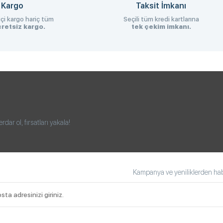
 Kargo
Taksit İmkanı
çi kargo hariç tüm
Seçili tüm kredi kartlarına
retsiz kargo.
tek çekim imkanı.
ar ol, fırsatları yakala!
Kampanya ve yeniliklerden habe