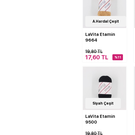
41
A.Hardal Çeşit
Çeşit
LaVita Etamin
9664
19,80 TL
17,60 TL
%11
41
Siyah Çeşit
Çeşit
LaVita Etamin
9500
19,80 TL