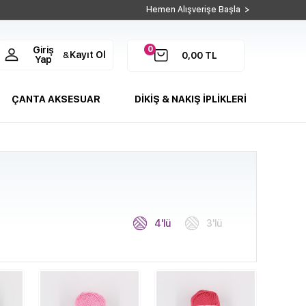
Hemen Alışverişe Başla >
0
Giriş
Kayıt Ol
&
0,00
TL
Yap
ÇANTA AKSESUAR
DİKİŞ & NAKIŞ İPLİKLERİ
4'lü
3'lü