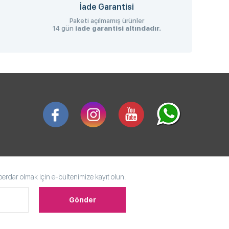
İade Garantisi
Paketi açılmamış ürünler
14 gün
iade garantisi altındadır.
rdar olmak için e-bültenimize kayıt olun.