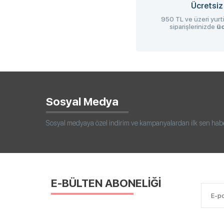
Ücretsiz
950 TL ve üzeri yurti
siparişlerinizde
üc
Sosyal Medya
Sosyal medyaya özel indirim ve kampanyalardan ilk sen haberd
E-BÜLTEN ABONELİĞİ