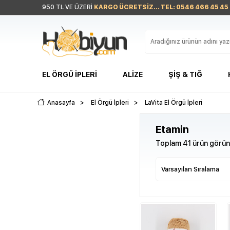
950 TL VE ÜZERİ
KARGO ÜCRETSİZ... TEL: 0546 466 45 45
EL ÖRGÜ İPLERI
ALIZE
ŞIŞ & TIĞ
Anasayfa
>
El Örgü İpleri
>
LaVita El Örgü İpleri
Etamin
Toplam 41 ürün görünt