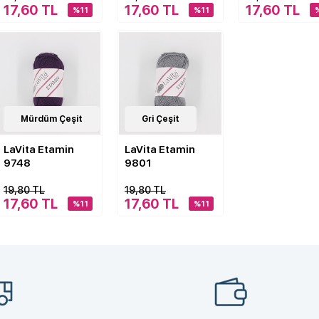
17,60 TL
17,60 TL
17,60 TL
%11
%11
41
Mürdüm Çeşit
Çeşit
41
Gri Çeşit
Çeşit
LaVita Etamin
LaVita Etamin
9748
9801
19,80 TL
19,80 TL
17,60 TL
17,60 TL
%11
%11