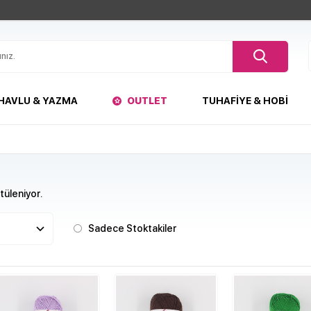
HAVLU & YAZMA
OUTLET
TUHAFIYE & HOBI
üleniyor.
Sadece Stoktakiler