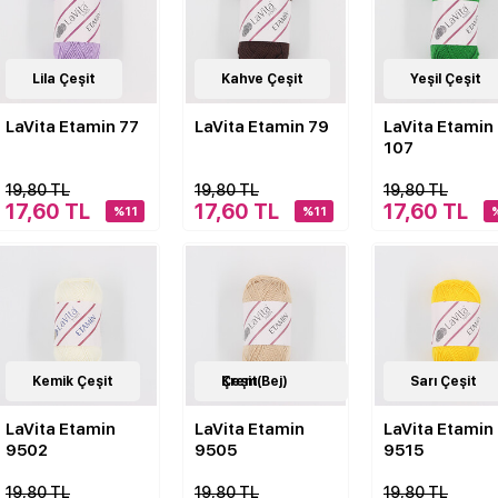
41
Lila Çeşit
Çeşit
41
Kahve Çeşit
Çeşit
41
Yeşil Çeşit
Çeşit
LaVita Etamin 77
LaVita Etamin 79
LaVita Etamin
107
19,80 TL
19,80 TL
19,80 TL
17,60 TL
17,60 TL
17,60 TL
%11
%11
41
Kemik Çeşit
Çeşit
41
Krem(Bej) Çeşit
Çeşit
41
Sarı Çeşit
Çeşit
LaVita Etamin
LaVita Etamin
LaVita Etamin
9502
9505
9515
19,80 TL
19,80 TL
19,80 TL