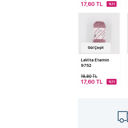
17,60 TL
%11
41
Gül Çeşit
Çeşit
LaVita Etamin
9752
19,80 TL
17,60 TL
%11