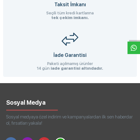
Taksit İmkanı
Seçili tüm kredi kartlarına
tek çekim imkanı.
W
h
a
s
p
p
D
e
s
e
H
a
t
t
İade Garantisi
Paketi açılmamış ürünler
14 gün
iade garantisi altındadır.
Sosyal Medya
Sosyal medyaya özel indirim ve kampanyalardan ilk sen haberdar
ol, fırsatları yakala!