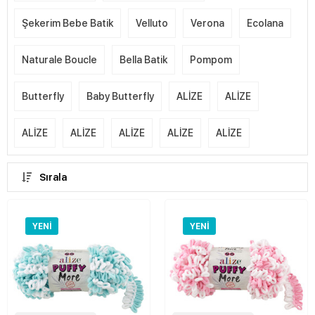
Şekerim Bebe Batik
Velluto
Verona
Ecolana
Naturale Boucle
Bella Batik
Pompom
Butterfly
Baby Butterfly
ALİZE
ALİZE
ALİZE
ALİZE
ALİZE
ALİZE
ALİZE
Sırala
YENI
YENI