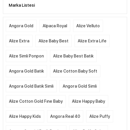
Marka Listesi
Angora Gold
Alpaca Royal
Alize Velluto
Alize Extra
Alize Baby Best
Alize Extra Life
Alize Simli Ponpon
Alize Baby Best Batik
Angora Gold Batik
Alize Cotton Baby Soft
Angora Gold Batik Simli
Angora Gold Simli
Alize Cotton Gold Fıne Baby
Alize Happy Baby
Alize Happy Kids
Angora Real 40
Alize Puffy