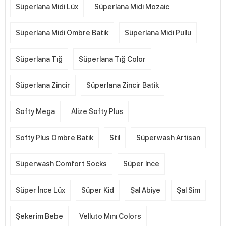
Süperlana Midi Lüx
Süperlana Midi Mozaic
Süperlana Midi Ombre Batik
Süperlana Midi Pullu
Süperlana Tığ
Süperlana Tığ Color
Süperlana Zincir
Süperlana Zincir Batik
Softy Mega
Alize Softy Plus
Softy Plus Ombre Batik
Stil
Süperwash Artisan
Süperwash Comfort Socks
Süper İnce
Süper İnce Lüx
Süper Kid
Şal Abiye
Şal Sim
Şekerim Bebe
Velluto Mını Colors