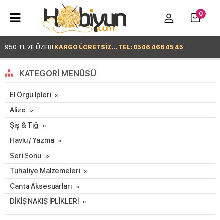
0
950 TL VE ÜZERİ
KARGO ÜCRETSİZ... TEL: 0546 466 45 45
Hemen Alışverişe Başla >
KATEGORI MENÜSÜ
El Örgü İpleri
Alize
Şiş & Tığ
Havlu / Yazma
Seri Sonu
Tuhafiye Malzemeleri
Çanta Aksesuarları
DİKİŞ NAKIŞ İPLİKLERİ