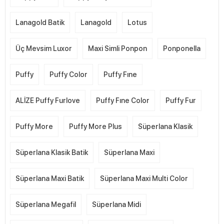
Lanagold Batik
Lanagold
Lotus
Üç Mevsim Luxor
Maxi Simli Ponpon
Ponponella
Puffy
Puffy Color
Puffy Fıne
ALİZE Puffy Furlove
Puffy Fıne Color
Puffy Fur
Puffy More
Puffy More Plus
Süperlana Klasik
Süperlana Klasik Batik
Süperlana Maxi
Süperlana Maxi Batik
Süperlana Maxi Multi Color
Süperlana Megafil
Süperlana Midi