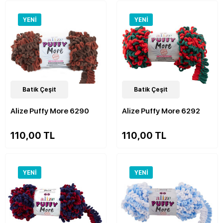
YENI
YENI
48
Batik Çeşit
Çeşit
47
Batik Çeşit
Çeşit
Alize Puffy More 6290
Alize Puffy More 6292
110,00 TL
110,00 TL
YENI
YENI