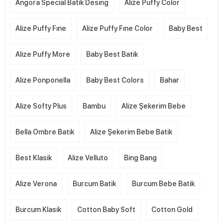
Angora Special Batik Desing
Alize Puffy Color
Alize Puffy Fıne
Alize Puffy Fıne Color
Baby Best
Alize Puffy More
Baby Best Batik
Alize Ponponella
Baby Best Colors
Bahar
Alize Softy Plus
Bambu
Alize Şekerim Bebe
Bella Ombre Batik
Alize Şekerim Bebe Batik
Best Klasik
Alize Velluto
Bing Bang
Alize Verona
Burcum Batik
Burcum Bebe Batik
Burcum Klasik
Cotton Baby Soft
Cotton Gold