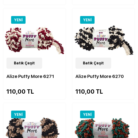
YENI
YENI
48
Batik Çeşit
Çeşit
48
Batik Çeşit
Çeşit
Alize Puffy More 6271
Alize Puffy More 6270
110,00 TL
110,00 TL
YENI
YENI