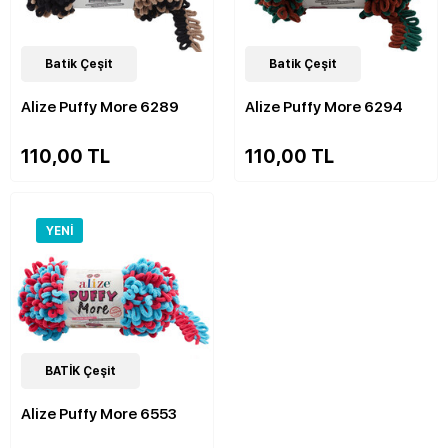
48
Batik Çeşit
Çeşit
47
Batik Çeşit
Çeşit
Alize Puffy More 6289
Alize Puffy More 6294
110,00 TL
110,00 TL
YENI
49
BATİK Çeşit
Çeşit
Alize Puffy More 6553