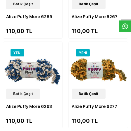
W
h
a
s
p
p
D
e
s
e
H
a
t
t
48
Batik Çeşit
Çeşit
48
Batik Çeşit
Çeşit
Alize Puffy More 6269
Alize Puffy More 6267
110,00 TL
110,00 TL
YENI
YENI
48
Batik Çeşit
Çeşit
48
Batik Çeşit
Çeşit
Alize Puffy More 6263
Alize Puffy More 6277
110,00 TL
110,00 TL