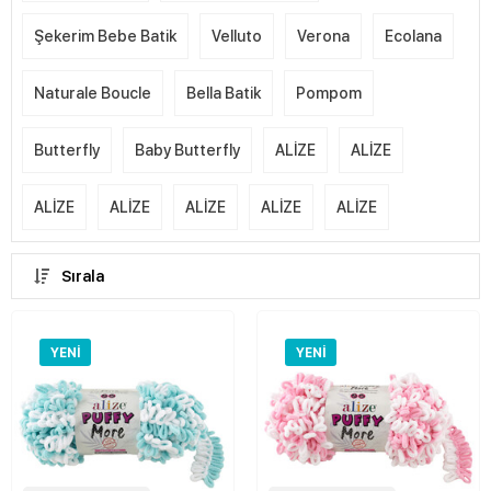
Şekerim Bebe Batik
Velluto
Verona
Ecolana
Naturale Boucle
Bella Batik
Pompom
Butterfly
Baby Butterfly
ALİZE
ALİZE
ALİZE
ALİZE
ALİZE
ALİZE
ALİZE
Sırala
YENI
YENI