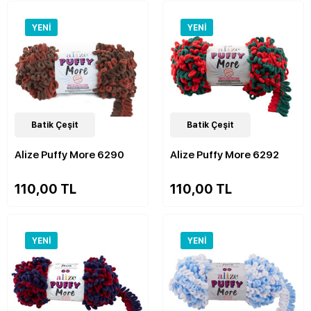
YENI
YENI
48
Batik Çeşit
Çeşit
47
Batik Çeşit
Çeşit
Alize Puffy More 6290
Alize Puffy More 6292
110,00 TL
110,00 TL
YENI
YENI