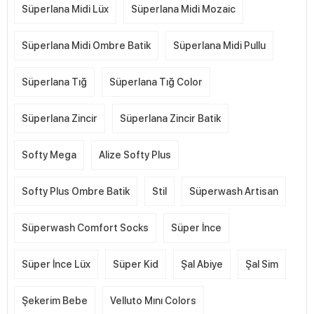
Süperlana Midi Lüx
Süperlana Midi Mozaic
Süperlana Midi Ombre Batik
Süperlana Midi Pullu
Süperlana Tığ
Süperlana Tığ Color
Süperlana Zincir
Süperlana Zincir Batik
Softy Mega
Alize Softy Plus
Softy Plus Ombre Batik
Stil
Süperwash Artisan
Süperwash Comfort Socks
Süper İnce
Süper İnce Lüx
Süper Kid
Şal Abiye
Şal Sim
Şekerim Bebe
Velluto Mını Colors