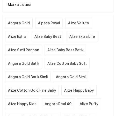
Marka Listesi
Angora Gold
Alpaca Royal
Alize Velluto
Alize Extra
Alize Baby Best
Alize Extra Life
Alize Simli Ponpon
Alize Baby Best Batik
Angora Gold Batik
Alize Cotton Baby Soft
Angora Gold Batik Simli
Angora Gold Simli
Alize Cotton Gold Fıne Baby
Alize Happy Baby
Alize Happy Kids
Angora Real 40
Alize Puffy