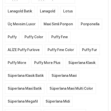
Lanagold Batik
Lanagold
Lotus
Üç Mevsim Luxor
Maxi Simli Ponpon
Ponponella
Puffy
Puffy Color
Puffy Fıne
ALİZE Puffy Furlove
Puffy Fıne Color
Puffy Fur
Puffy More
Puffy More Plus
Süperlana Klasik
Süperlana Klasik Batik
Süperlana Maxi
Süperlana Maxi Batik
Süperlana Maxi Multi Color
Süperlana Megafil
Süperlana Midi