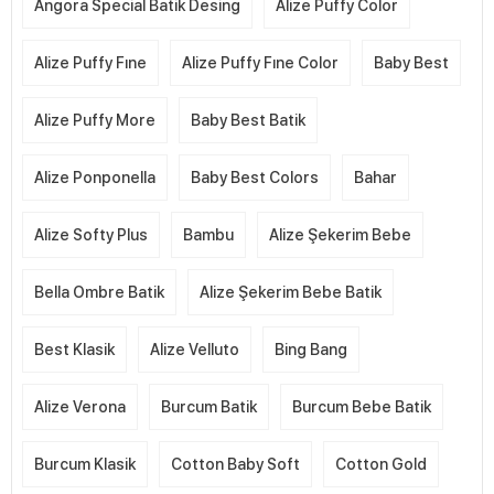
Angora Special Batik Desing
Alize Puffy Color
Alize Puffy Fıne
Alize Puffy Fıne Color
Baby Best
Alize Puffy More
Baby Best Batik
Alize Ponponella
Baby Best Colors
Bahar
Alize Softy Plus
Bambu
Alize Şekerim Bebe
Bella Ombre Batik
Alize Şekerim Bebe Batik
Best Klasik
Alize Velluto
Bing Bang
Alize Verona
Burcum Batik
Burcum Bebe Batik
Burcum Klasik
Cotton Baby Soft
Cotton Gold