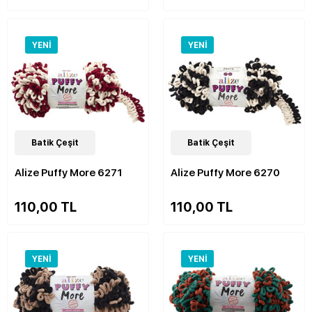
YENI
YENI
48
Batik Çeşit
Çeşit
48
Batik Çeşit
Çeşit
Alize Puffy More 6271
Alize Puffy More 6270
110,00 TL
110,00 TL
YENI
YENI