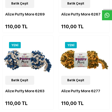
W
h
a
s
p
p
D
e
s
e
H
a
t
t
48
Batik Çeşit
Çeşit
48
Batik Çeşit
Çeşit
Alize Puffy More 6269
Alize Puffy More 6267
110,00 TL
110,00 TL
YENI
YENI
48
Batik Çeşit
Çeşit
48
Batik Çeşit
Çeşit
Alize Puffy More 6263
Alize Puffy More 6277
110,00 TL
110,00 TL