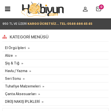
0
950 TL VE ÜZERİ
KARGO ÜCRETSİZ... TEL: 0546 466 45 45
Hemen Alışverişe Başla >
KATEGORI MENÜSÜ
El Örgü İpleri
Alize
Şiş & Tığ
Havlu / Yazma
Seri Sonu
Tuhafiye Malzemeleri
Çanta Aksesuarları
DİKİŞ NAKIŞ İPLİKLERİ