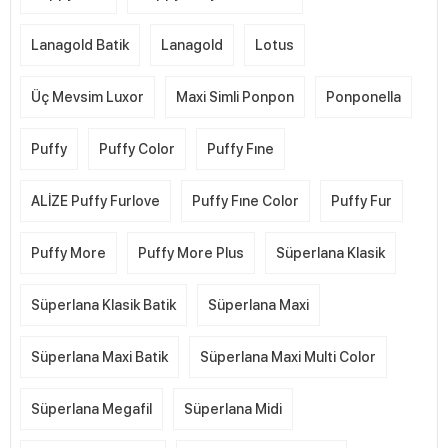
Lanagold Batik
Lanagold
Lotus
Üç Mevsim Luxor
Maxi Simli Ponpon
Ponponella
Puffy
Puffy Color
Puffy Fıne
ALİZE Puffy Furlove
Puffy Fıne Color
Puffy Fur
Puffy More
Puffy More Plus
Süperlana Klasik
Süperlana Klasik Batik
Süperlana Maxi
Süperlana Maxi Batik
Süperlana Maxi Multi Color
Süperlana Megafil
Süperlana Midi