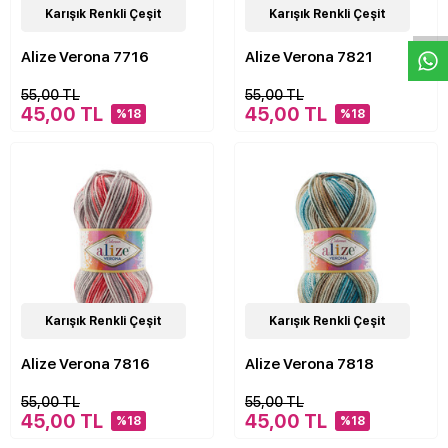
W
h
a
s
p
p
D
e
s
e
H
a
t
t
24
Karışık Renkli Çeşit
Çeşit
24
Karışık Renkli Çeşit
Çeşit
Alize Verona 7716
Alize Verona 7821
55,00 TL
55,00 TL
45,00 TL
45,00 TL
%18
%18
24
Karışık Renkli Çeşit
Çeşit
24
Karışık Renkli Çeşit
Çeşit
Alize Verona 7816
Alize Verona 7818
55,00 TL
55,00 TL
45,00 TL
45,00 TL
%18
%18