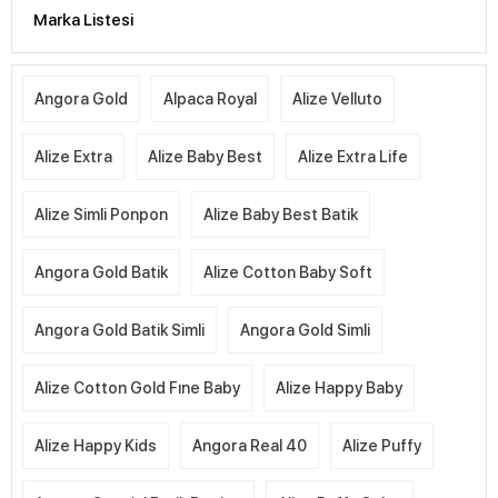
Marka Listesi
Angora Gold
Alpaca Royal
Alize Velluto
Alize Extra
Alize Baby Best
Alize Extra Life
Alize Simli Ponpon
Alize Baby Best Batik
Angora Gold Batik
Alize Cotton Baby Soft
Angora Gold Batik Simli
Angora Gold Simli
Alize Cotton Gold Fıne Baby
Alize Happy Baby
Alize Happy Kids
Angora Real 40
Alize Puffy