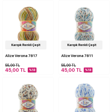
24
Karışık Renkli Çeşit
Çeşit
24
Karışık Renkli Çeşit
Çeşit
Alize Verona 7817
Alize Verona 7811
55,00 TL
55,00 TL
45,00 TL
45,00 TL
%18
%18