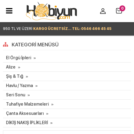
0
950 TL VE ÜZERİ
KARGO ÜCRETSİZ... TEL: 0546 466 45 45
Hemen Alışverişe Başla >
KATEGORI MENÜSÜ
El Örgü İpleri
Alize
Şiş & Tığ
Havlu / Yazma
Seri Sonu
Tuhafiye Malzemeleri
Çanta Aksesuarları
DİKİŞ NAKIŞ İPLİKLERİ