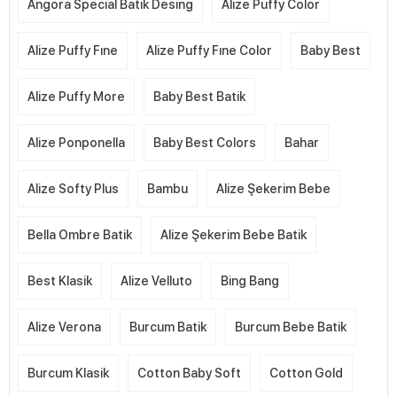
Angora Special Batik Desing
Alize Puffy Color
Alize Puffy Fıne
Alize Puffy Fıne Color
Baby Best
Alize Puffy More
Baby Best Batik
Alize Ponponella
Baby Best Colors
Bahar
Alize Softy Plus
Bambu
Alize Şekerim Bebe
Bella Ombre Batik
Alize Şekerim Bebe Batik
Best Klasik
Alize Velluto
Bing Bang
Alize Verona
Burcum Batik
Burcum Bebe Batik
Burcum Klasik
Cotton Baby Soft
Cotton Gold