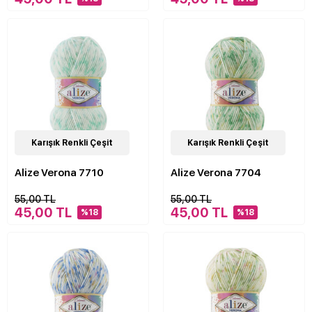
24
Karışık Renkli Çeşit
Çeşit
24
Karışık Renkli Çeşit
Çeşit
Alize Verona 7710
Alize Verona 7704
55,00 TL
55,00 TL
45,00 TL
45,00 TL
%18
%18