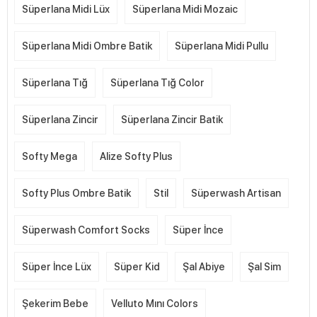
Süperlana Midi Lüx
Süperlana Midi Mozaic
Süperlana Midi Ombre Batik
Süperlana Midi Pullu
Süperlana Tığ
Süperlana Tığ Color
Süperlana Zincir
Süperlana Zincir Batik
Softy Mega
Alize Softy Plus
Softy Plus Ombre Batik
Stil
Süperwash Artisan
Süperwash Comfort Socks
Süper İnce
Süper İnce Lüx
Süper Kid
Şal Abiye
Şal Sim
Şekerim Bebe
Velluto Mını Colors