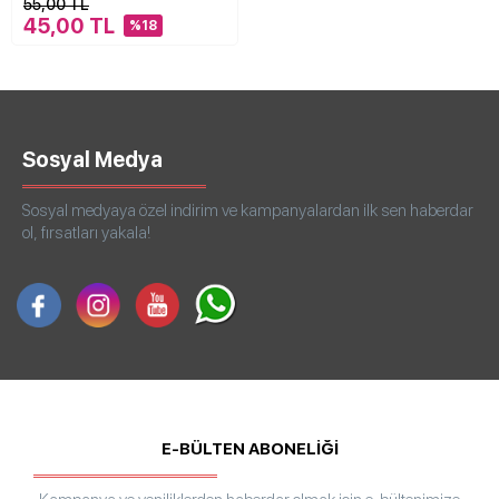
55,00 TL
45,00 TL
%18
Sosyal Medya
Sosyal medyaya özel indirim ve kampanyalardan ilk sen haberdar
ol, fırsatları yakala!
E-BÜLTEN ABONELİĞİ