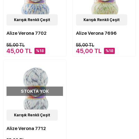
24
Karışık Renkli Çeşit
Çeşit
22
Karışık Renkli Çeşit
Çeşit
Alize Verona 7702
Alize Verona 7696
55,00 TL
55,00 TL
45,00 TL
45,00 TL
%18
%18
STOKTA YOK
24
Karışık Renkli Çeşit
Çeşit
Alize Verona 7712