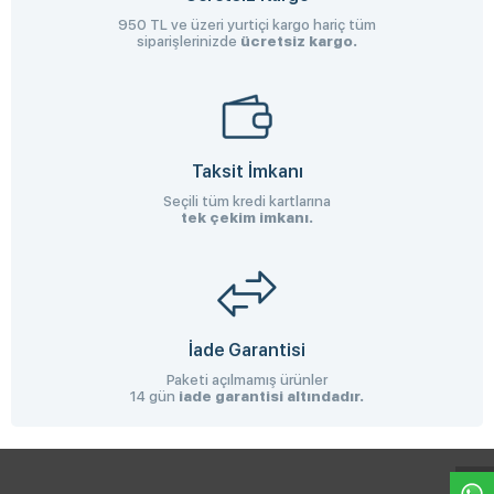
950 TL ve üzeri yurtiçi kargo hariç tüm
siparişlerinizde
ücretsiz kargo.
Taksit İmkanı
Seçili tüm kredi kartlarına
tek çekim imkanı.
İade Garantisi
Paketi açılmamış ürünler
14 gün
iade garantisi altındadır.
W
h
a
s
p
p
D
e
s
e
H
a
t
t