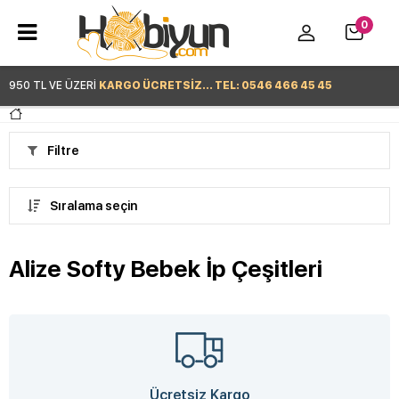
0
950 TL VE ÜZERİ
KARGO ÜCRETSİZ... TEL: 0546 466 45 45
Hemen Alışverişe Başla >
Filtre
Sıralama seçin
Alize Softy Bebek İp Çeşitleri
Ücretsiz Kargo