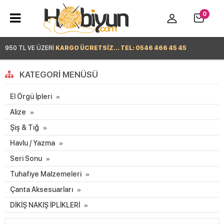
0
950 TL VE ÜZERİ
KARGO ÜCRETSİZ... TEL: 0546 466 45 45
Hemen Alışverişe Başla >
KATEGORI MENÜSÜ
El Örgü İpleri
Alize
Şiş & Tığ
Havlu / Yazma
Seri Sonu
Tuhafiye Malzemeleri
Çanta Aksesuarları
DİKİŞ NAKIŞ İPLİKLERİ