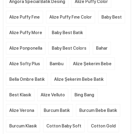
Angora Special Batik Desing
Alize Puffy Color
Alize Puffy Fıne
Alize Puffy Fıne Color
Baby Best
Alize Puffy More
Baby Best Batik
Alize Ponponella
Baby Best Colors
Bahar
Alize Softy Plus
Bambu
Alize Şekerim Bebe
Bella Ombre Batik
Alize Şekerim Bebe Batik
Best Klasik
Alize Velluto
Bing Bang
Alize Verona
Burcum Batik
Burcum Bebe Batik
Burcum Klasik
Cotton Baby Soft
Cotton Gold