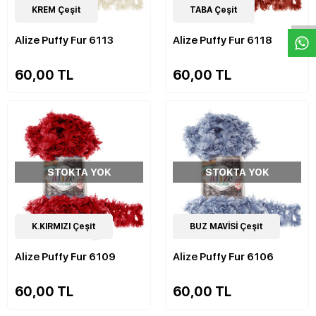
W
h
a
s
p
p
D
e
s
e
H
a
t
t
14
KREM Çeşit
Çeşit
14
TABA Çeşit
Çeşit
Alize Puffy Fur 6113
Alize Puffy Fur 6118
60,00 TL
60,00 TL
STOKTA YOK
STOKTA YOK
14
K.KIRMIZI Çeşit
Çeşit
14
BUZ MAVİSİ Çeşit
Çeşit
Alize Puffy Fur 6109
Alize Puffy Fur 6106
60,00 TL
60,00 TL