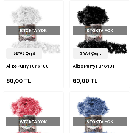
STOKTA YOK
STOKTA YOK
14
BEYAZ Çeşit
Çeşit
14
SİYAH Çeşit
Çeşit
Alize Puffy Fur 6100
Alize Puffy Fur 6101
60,00 TL
60,00 TL
STOKTA YOK
STOKTA YOK