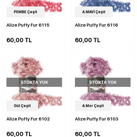
14
PEMBE Çeşit
Çeşit
14
A.MAVİ Çeşit
Çeşit
Alize Puffy Fur 6115
Alize Puffy Fur 6116
60,00 TL
60,00 TL
STOKTA YOK
STOKTA YOK
14
Gül Çeşit
Çeşit
14
A.Mor Çeşit
Çeşit
Alize Puffy Fur 6102
Alize Puffy Fur 6103
60,00 TL
60,00 TL