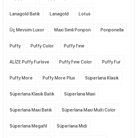
Lanagold Batik
Lanagold
Lotus
Üç Mevsim Luxor
Maxi Simli Ponpon
Ponponella
Puffy
Puffy Color
Puffy Fıne
ALİZE Puffy Furlove
Puffy Fıne Color
Puffy Fur
Puffy More
Puffy More Plus
Süperlana Klasik
Süperlana Klasik Batik
Süperlana Maxi
Süperlana Maxi Batik
Süperlana Maxi Multi Color
Süperlana Megafil
Süperlana Midi