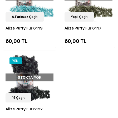
14
A.Turkuaz Çeşit
Çeşit
14
Yeşil Çeşit
Çeşit
Alize Puffy Fur 6119
Alize Puffy Fur 6117
60,00 TL
60,00 TL
YENI
STOKTA YOK
15
Çeşit
Alize Puffy Fur 6122