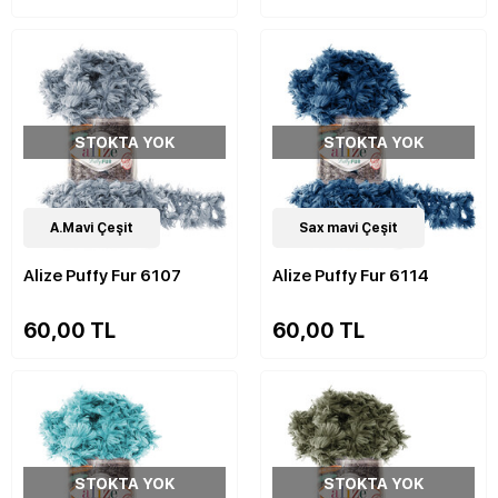
STOKTA YOK
STOKTA YOK
14
A.Mavi Çeşit
Çeşit
14
Sax mavi Çeşit
Çeşit
Alize Puffy Fur 6107
Alize Puffy Fur 6114
60,00 TL
60,00 TL
STOKTA YOK
STOKTA YOK