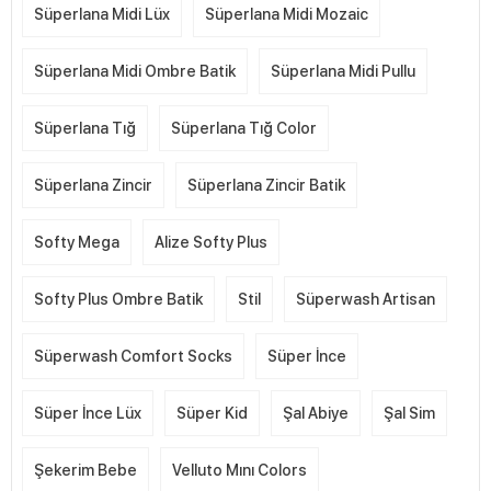
Süperlana Midi Lüx
Süperlana Midi Mozaic
Süperlana Midi Ombre Batik
Süperlana Midi Pullu
Süperlana Tığ
Süperlana Tığ Color
Süperlana Zincir
Süperlana Zincir Batik
Softy Mega
Alize Softy Plus
Softy Plus Ombre Batik
Stil
Süperwash Artisan
Süperwash Comfort Socks
Süper İnce
Süper İnce Lüx
Süper Kid
Şal Abiye
Şal Sim
Şekerim Bebe
Velluto Mını Colors