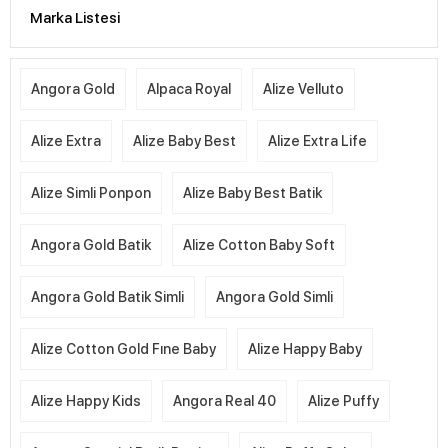
Marka Listesi
Angora Gold
Alpaca Royal
Alize Velluto
Alize Extra
Alize Baby Best
Alize Extra Life
Alize Simli Ponpon
Alize Baby Best Batik
Angora Gold Batik
Alize Cotton Baby Soft
Angora Gold Batik Simli
Angora Gold Simli
Alize Cotton Gold Fıne Baby
Alize Happy Baby
Alize Happy Kids
Angora Real 40
Alize Puffy