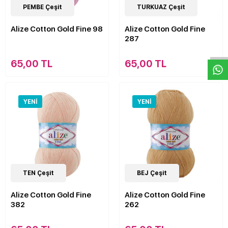
15
PEMBE Çeşit
Çeşit
15
TURKUAZ Çeşit
Çeşit
Alize Cotton Gold Fine 98
Alize Cotton Gold Fine
W
h
a
s
p
p
D
e
s
e
H
a
t
t
287
65,00 TL
65,00 TL
YENI
YENI
15
TEN Çeşit
Çeşit
15
BEJ Çeşit
Çeşit
Alize Cotton Gold Fine
Alize Cotton Gold Fine
382
262