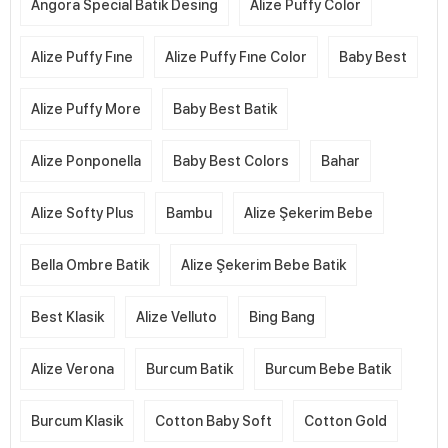
Angora Special Batik Desing
Alize Puffy Color
Alize Puffy Fıne
Alize Puffy Fıne Color
Baby Best
Alize Puffy More
Baby Best Batik
Alize Ponponella
Baby Best Colors
Bahar
Alize Softy Plus
Bambu
Alize Şekerim Bebe
Bella Ombre Batik
Alize Şekerim Bebe Batik
Best Klasik
Alize Velluto
Bing Bang
Alize Verona
Burcum Batik
Burcum Bebe Batik
Burcum Klasik
Cotton Baby Soft
Cotton Gold