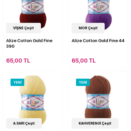
15
VİŞNE Çeşit
Çeşit
15
MOR Çeşit
Çeşit
Alize Cotton Gold Fine
Alize Cotton Gold Fine 44
390
65,00 TL
65,00 TL
YENI
YENI
15
A.SARI Çeşit
Çeşit
15
KAHVERENGİ Çeşit
Çeşit