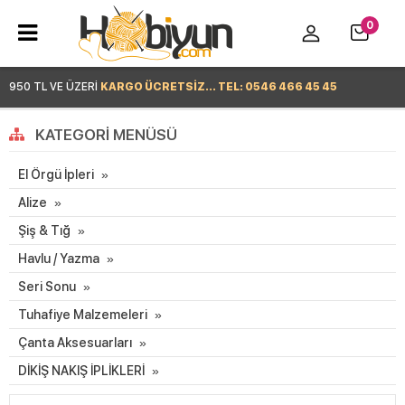
0
950 TL VE ÜZERİ
KARGO ÜCRETSİZ... TEL: 0546 466 45 45
Hemen Alışverişe Başla >
KATEGORI MENÜSÜ
El Örgü İpleri
Alize
Şiş & Tığ
Havlu / Yazma
Seri Sonu
Tuhafiye Malzemeleri
Çanta Aksesuarları
DİKİŞ NAKIŞ İPLİKLERİ