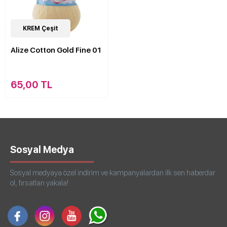
15
KREM Çeşit
Çeşit
Alize Cotton Gold Fine 01
65,00 TL
Sosyal Medya
Sosyal medyaya özel indirim ve kampanyalardan ilk sen haberdar
ol, fırsatları yakala!