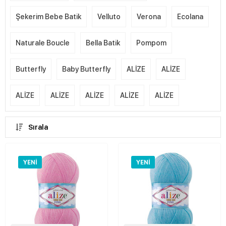
Şekerim Bebe Batik
Velluto
Verona
Ecolana
Naturale Boucle
Bella Batik
Pompom
Butterfly
Baby Butterfly
ALİZE
ALİZE
ALİZE
ALİZE
ALİZE
ALİZE
ALİZE
Sırala
YENI
YENI