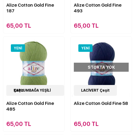
Alize Cotton Gold Fine
Alize Cotton Gold Fine
187
493
65,00 TL
65,00 TL
YENI
YENI
STOKTA YOK
15
KAPLUMBAĞA YEŞİLİ Çeşit
Çeşit
15
LACİVERT Çeşit
Çeşit
Alize Cotton Gold Fine
Alize Cotton Gold Fine 58
485
65,00 TL
65,00 TL