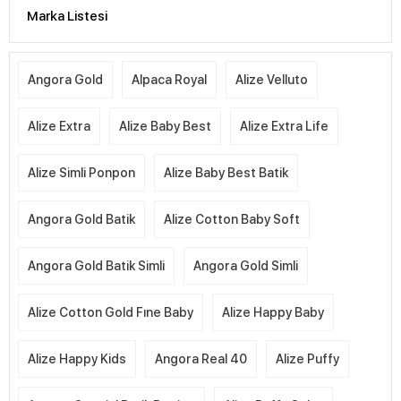
Marka Listesi
Angora Gold
Alpaca Royal
Alize Velluto
Alize Extra
Alize Baby Best
Alize Extra Life
Alize Simli Ponpon
Alize Baby Best Batik
Angora Gold Batik
Alize Cotton Baby Soft
Angora Gold Batik Simli
Angora Gold Simli
Alize Cotton Gold Fıne Baby
Alize Happy Baby
Alize Happy Kids
Angora Real 40
Alize Puffy