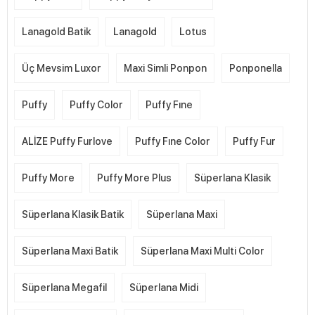
Lanagold Batik
Lanagold
Lotus
Üç Mevsim Luxor
Maxi Simli Ponpon
Ponponella
Puffy
Puffy Color
Puffy Fıne
ALİZE Puffy Furlove
Puffy Fıne Color
Puffy Fur
Puffy More
Puffy More Plus
Süperlana Klasik
Süperlana Klasik Batik
Süperlana Maxi
Süperlana Maxi Batik
Süperlana Maxi Multi Color
Süperlana Megafil
Süperlana Midi