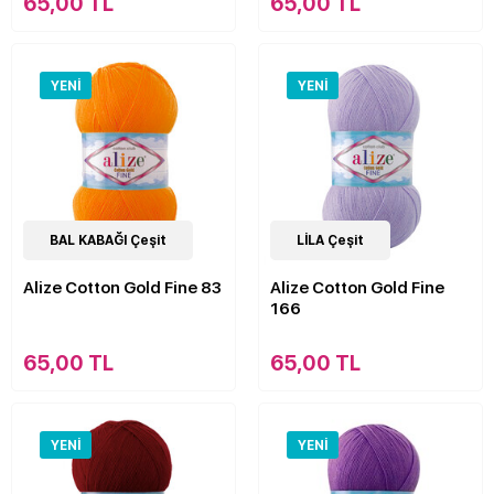
65,00 TL
65,00 TL
YENI
YENI
15
BAL KABAĞI Çeşit
Çeşit
15
LİLA Çeşit
Çeşit
Alize Cotton Gold Fine 83
Alize Cotton Gold Fine
166
65,00 TL
65,00 TL
YENI
YENI