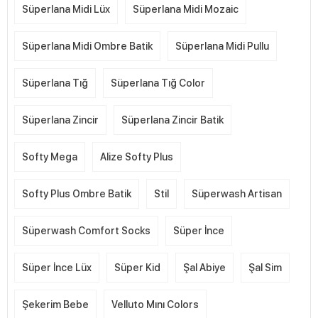
Süperlana Midi Lüx
Süperlana Midi Mozaic
Süperlana Midi Ombre Batik
Süperlana Midi Pullu
Süperlana Tığ
Süperlana Tığ Color
Süperlana Zincir
Süperlana Zincir Batik
Softy Mega
Alize Softy Plus
Softy Plus Ombre Batik
Stil
Süperwash Artisan
Süperwash Comfort Socks
Süper İnce
Süper İnce Lüx
Süper Kid
Şal Abiye
Şal Sim
Şekerim Bebe
Velluto Mını Colors