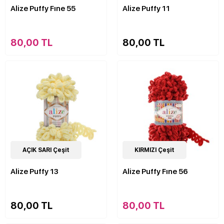
Alize Puffy Fıne 55
Alize Puffy 11
80,00 TL
80,00 TL
90
AÇIK SARI Çeşit
Çeşit
62
KIRMIZI Çeşit
Çeşit
Alize Puffy 13
Alize Puffy Fıne 56
80,00 TL
80,00 TL