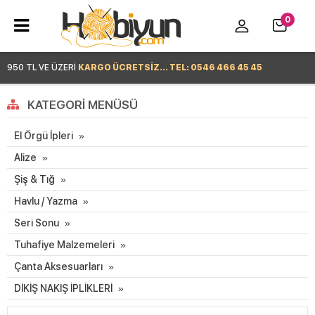
0
950 TL VE ÜZERİ
KARGO ÜCRETSİZ... TEL: 0546 466 45 45
Hemen Alışverişe Başla >
KATEGORI MENÜSÜ
El Örgü İpleri
Alize
Şiş & Tığ
Havlu / Yazma
Seri Sonu
Tuhafiye Malzemeleri
Çanta Aksesuarları
DİKİŞ NAKIŞ İPLİKLERİ