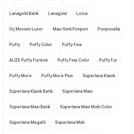
Lanagold Batik
Lanagold
Lotus
Üç Mevsim Luxor
Maxi Simli Ponpon
Ponponella
Puffy
Puffy Color
Puffy Fıne
ALİZE Puffy Furlove
Puffy Fıne Color
Puffy Fur
Puffy More
Puffy More Plus
Süperlana Klasik
Süperlana Klasik Batik
Süperlana Maxi
Süperlana Maxi Batik
Süperlana Maxi Multi Color
Süperlana Megafil
Süperlana Midi