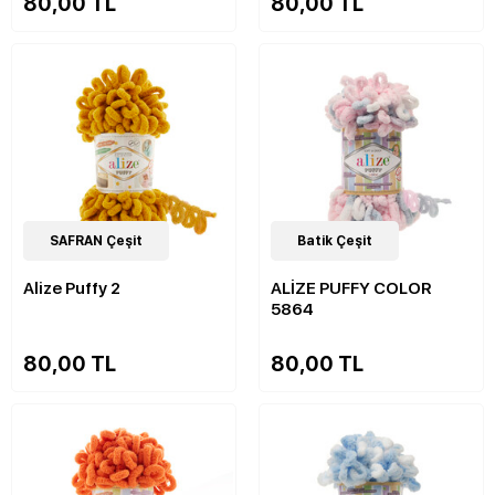
80,00 TL
80,00 TL
89
SAFRAN Çeşit
Çeşit
36
Batik Çeşit
Çeşit
Alize Puffy 2
ALİZE PUFFY COLOR
5864
80,00 TL
80,00 TL