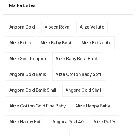
Marka Listesi
Angora Gold
Alpaca Royal
Alize Velluto
Alize Extra
Alize Baby Best
Alize Extra Life
Alize Simli Ponpon
Alize Baby Best Batik
Angora Gold Batik
Alize Cotton Baby Soft
Angora Gold Batik Simli
Angora Gold Simli
Alize Cotton Gold Fıne Baby
Alize Happy Baby
Alize Happy Kids
Angora Real 40
Alize Puffy