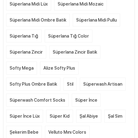
Süperlana Midi Lüx
Süperlana Midi Mozaic
Süperlana Midi Ombre Batik
Süperlana Midi Pullu
Süperlana Tığ
Süperlana Tığ Color
Süperlana Zincir
Süperlana Zincir Batik
Softy Mega
Alize Softy Plus
Softy Plus Ombre Batik
Stil
Süperwash Artisan
Süperwash Comfort Socks
Süper İnce
Süper İnce Lüx
Süper Kid
Şal Abiye
Şal Sim
Şekerim Bebe
Velluto Mını Colors