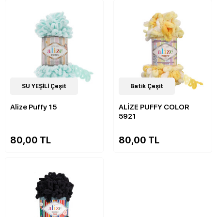
90
SU YEŞİLİ Çeşit
Çeşit
36
Batik Çeşit
Çeşit
Alize Puffy 15
ALİZE PUFFY COLOR
5921
80,00 TL
80,00 TL