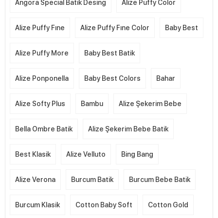
Angora Special Batik Desing
Alize Puffy Color
Alize Puffy Fıne
Alize Puffy Fıne Color
Baby Best
Alize Puffy More
Baby Best Batik
Alize Ponponella
Baby Best Colors
Bahar
Alize Softy Plus
Bambu
Alize Şekerim Bebe
Bella Ombre Batik
Alize Şekerim Bebe Batik
Best Klasik
Alize Velluto
Bing Bang
Alize Verona
Burcum Batik
Burcum Bebe Batik
Burcum Klasik
Cotton Baby Soft
Cotton Gold