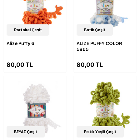
90
Portakal Çeşit
Çeşit
36
Batik Çeşit
Çeşit
Alize Puffy 6
ALİZE PUFFY COLOR
5865
80,00 TL
80,00 TL
62
BEYAZ Çeşit
Çeşit
90
Fıstık Yeşili Çeşit
Çeşit