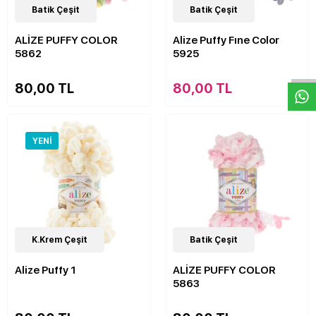
37
Batik Çeşit
Çeşit
32
Batik Çeşit
Çeşit
ALİZE PUFFY COLOR
Alize Puffy Fıne Color
W
h
a
s
p
p
D
e
s
e
H
a
t
t
5862
5925
80,00 TL
80,00 TL
YENI
90
K.Krem Çeşit
Çeşit
36
Batik Çeşit
Çeşit
Alize Puffy 1
ALİZE PUFFY COLOR
5863