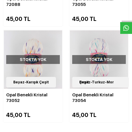
72088
73055
W
h
a
s
p
p
D
e
s
e
H
a
t
t
45,00 TL
45,00 TL
STOKTA YOK
STOKTA YOK
11
Beyaz-Karışık Çeşit
Çeşit
11
Beyaz-Turkuz-Mor Çeşit
Çeşit
Opal Benekli Kristal
Opal Benekli Kristal
73052
73054
45,00 TL
45,00 TL