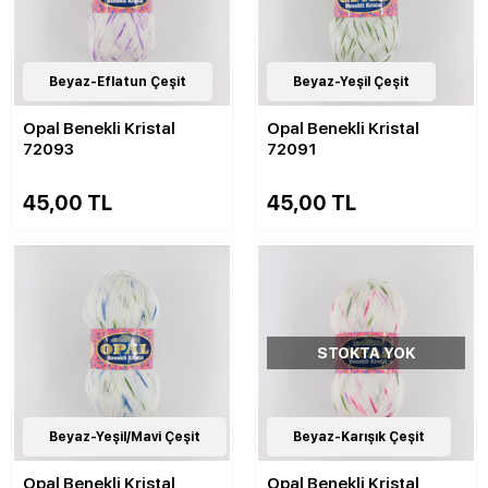
11
Beyaz-Eflatun Çeşit
Çeşit
11
Beyaz-Yeşil Çeşit
Çeşit
Opal Benekli Kristal
Opal Benekli Kristal
72093
72091
45,00 TL
45,00 TL
STOKTA YOK
11
Beyaz-Yeşil/Mavi Çeşit
Çeşit
11
Beyaz-Karışık Çeşit
Çeşit
Opal Benekli Kristal
Opal Benekli Kristal