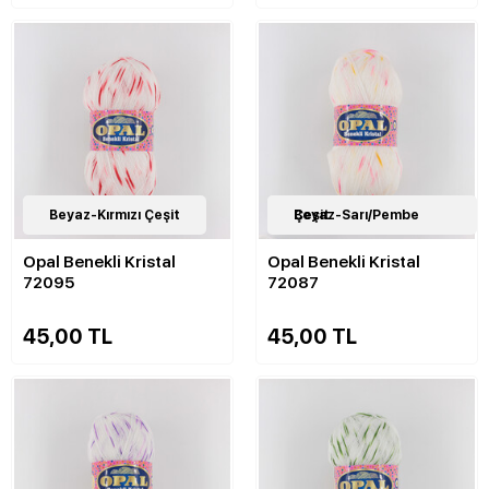
11
Beyaz-Kırmızı Çeşit
Çeşit
11
Beyaz-Sarı/Pembe Çeşit
Çeşit
Opal Benekli Kristal
Opal Benekli Kristal
72095
72087
45,00 TL
45,00 TL