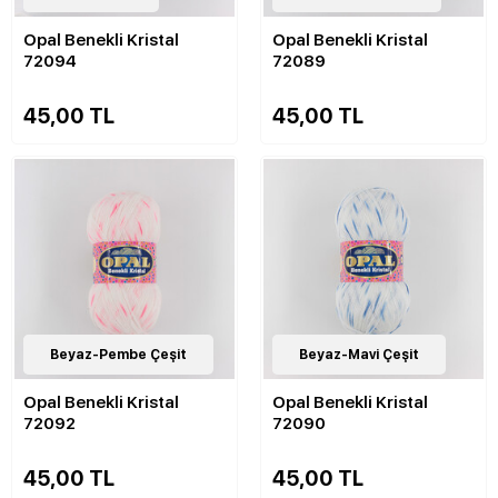
Opal Benekli Kristal
Opal Benekli Kristal
72094
72089
45,00 TL
45,00 TL
11
Beyaz-Pembe Çeşit
Çeşit
11
Beyaz-Mavi Çeşit
Çeşit
Opal Benekli Kristal
Opal Benekli Kristal
72092
72090
45,00 TL
45,00 TL