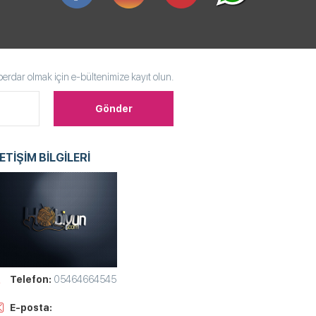
rdar olmak için e-bültenimize kayıt olun.
LETİŞİM BİLGİLERİ
Telefon:
05464664545
E-posta: