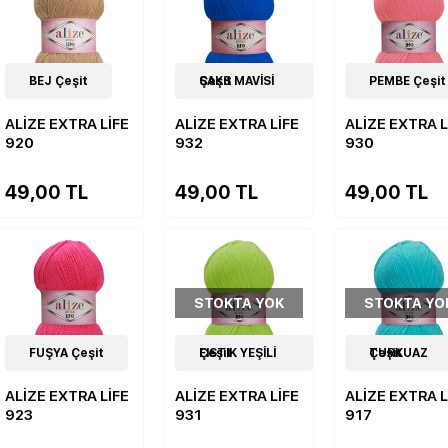
19
BEJ Çeşit
Çeşit
19
SAKS MAVİSİ Çeşit
Çeşit
19
PEMBE Çeşit
Çeşit
ALİZE EXTRA LİFE
ALİZE EXTRA LİFE
ALİZE EXTRA L
920
932
930
49,00 TL
49,00 TL
49,00 TL
STOKTA YOK
STOKTA YO
19
FUŞYA Çeşit
Çeşit
19
FISTIK YEŞİLİ Çeşit
Çeşit
19
TURKUAZ Çeşit
Çeşit
ALİZE EXTRA LİFE
ALİZE EXTRA LİFE
ALİZE EXTRA L
923
931
917