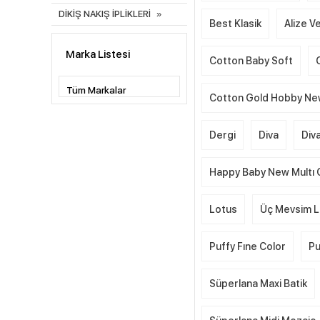
DİKİŞ NAKIŞ İPLİKLERİ
Best Klasik
Alize Ve
Marka Listesi
Cotton Baby Soft
Cotton Gold Hobby N
Dergi
Diva
Div
Happy Baby New Multı 
Lotus
Üç Mevsim L
Puffy Fıne Color
Pu
Süperlana Maxi Batik