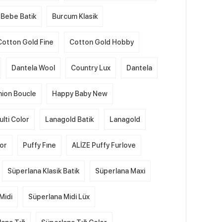
Bebe Batik
Burcum Klasik
Cotton Gold Fine
Cotton Gold Hobby
Dantela Wool
Country Lux
Dantela
hion Boucle
Happy Baby New
lti Color
Lanagold Batik
Lanagold
lor
Puffy Fıne
ALİZE Puffy Furlove
Süperlana Klasik Batik
Süperlana Maxi
Midi
Süperlana Midi Lüx