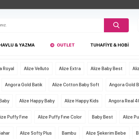
HAVLU & YAZMA
OUTLET
TUHAFIYE & HOBI
a Royal
Alize Velluto
Alize Extra
Alize Baby Best
Ali
Angora Gold Batik
Alize Cotton Baby Soft
Angora Gold Ba
 Baby
Alize Happy Baby
Alize Happy Kids
Angora Real 4
lize Puffy Fıne
Alize Puffy Fıne Color
Baby Best
Alize P
Bahar
Alize Softy Plus
Bambu
Alize Şekerim Bebe
B