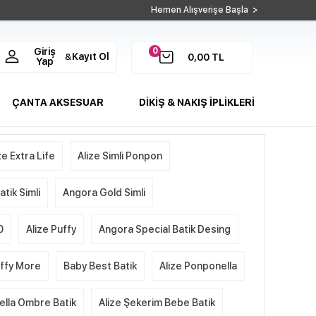
Hemen Alışverişe Başla >
0
Giriş
Kayıt Ol
&
0,00
TL
Yap
ÇANTA AKSESUAR
DİKİŞ & NAKIŞ İPLİKLERİ
ze Extra Life
Alize Simli Ponpon
tik Simli
Angora Gold Simli
0
Alize Puffy
Angora Special Batik Desing
uffy More
Baby Best Batik
Alize Ponponella
ella Ombre Batik
Alize Şekerim Bebe Batik