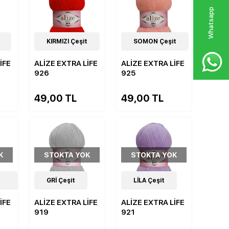
W
h
a
s
p
p
D
e
s
e
H
a
t
t
19
KIRMIZI Çeşit
Çeşit
19
SOMON Çeşit
Çeşit
İFE
ALİZE EXTRA LİFE
ALİZE EXTRA LİFE
926
925
49,00 TL
49,00 TL
K
STOKTA YOK
STOKTA YOK
19
GRİ Çeşit
Çeşit
19
LİLA Çeşit
Çeşit
İFE
ALİZE EXTRA LİFE
ALİZE EXTRA LİFE
919
921