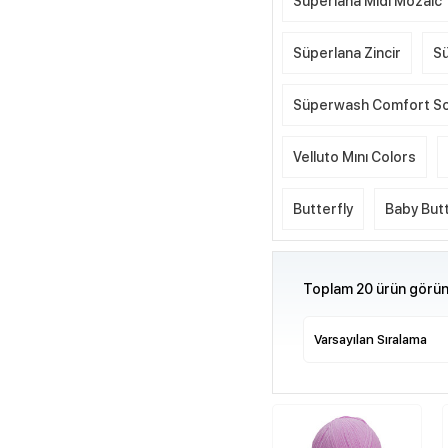
Süperlana Midi Mozaic
Süperlana Zincir
Sü
Süperwash Comfort S
Velluto Mını Colors
Butterfly
Baby Butt
Toplam 20 ürün görünt