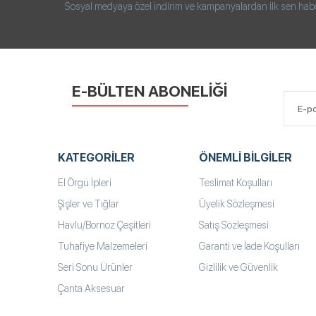
Sosyal medyaya özel indirim ve kampanyalardan ilk sen haberd
E-BÜLTEN ABONELİĞİ
KATEGORILER
ÖNEMLI BILGILER
El Örgü İpleri
Teslimat Koşulları
Şişler ve Tığlar
Üyelik Sözleşmesi
Havlu/Bornoz Çeşitleri
Satış Sözleşmesi
Tuhafiye Malzemeleri
Garanti ve İade Koşulları
Seri Sonu Ürünler
Gizlilik ve Güvenlik
Çanta Aksesuar