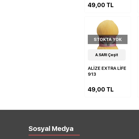
49,00 TL
STOKTA YOK
19
A.SARI Çeşit
Çeşit
ALİZE EXTRA LİFE
913
49,00 TL
Sosyal Medya