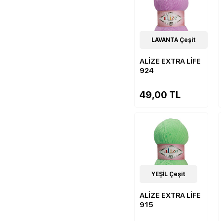
19
LAVANTA Çeşit
Çeşit
ALİZE EXTRA LİFE
924
49,00 TL
19
YEŞİL Çeşit
Çeşit
ALİZE EXTRA LİFE
915