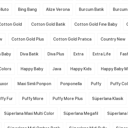
lluto
Bing Bang
Alize Verona
Burcum Batik
Burcum 
Cotton Gold
Cotton Gold Batik
Cotton Gold Fıne Baby
ew
Cotton Gold Plus
Cotton Gold Pratıca
Country New
a Baby
Diva Batik
Diva Plus
Extra
Extra Life
Fas
Colors
Happy Baby
Java
Happy Kids
Happy Baby Mu
uxor
Maxi Simli Ponpon
Ponponella
Puffy
Puffy Co
ffy Fur
Puffy More
Puffy More Plus
Süperlana Klasik
Süperlana Maxi Multi Color
Süperlana Megafil
Süperlana 