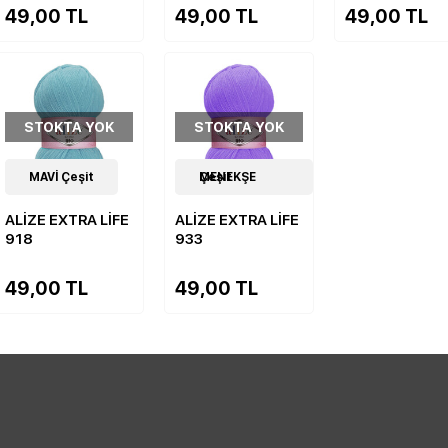
49,00 TL
49,00 TL
49,00 TL
STOKTA YOK
STOKTA YOK
19
MAVİ Çeşit
Çeşit
19
MENEKŞE Çeşit
Çeşit
ALİZE EXTRA LİFE
ALİZE EXTRA LİFE
918
933
49,00 TL
49,00 TL