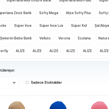
Süperlana Midi Ombre Batik
Süperlana Midi Pullu
Süper
perlana Zincir Batik
Softy Mega
Alize Softy Plus
Softy 
ocks
Süper İnce
Süper İnce Lüx
Süper Kid
Şal Abiy
Şekerim Bebe Batik
Velluto
Verona
Ecolana
Natura
erfly
ALİZE
ALİZE
ALİZE
ALİZE
ALİZE
ALİZE
üleniyor.
Sadece Stoktakiler