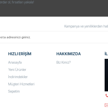
ar ol, fırsatları yakala!
Kampanya ve yeniliklerden habe
HIZLI ERIŞIM
HAKKIMIZDA
İ
Anasayfa
Biz Kimiz?
Yeni Ürünler
İndirimdekiler
Müşteri Hizmetleri
Sepetim