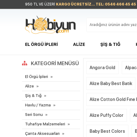
950 TL VE ÜZERİ
KARGO ÜCRETSİZ... TEL: 0546 466 45 45
EL ÖRGÜ İPLERI
ALIZE
ŞIŞ & TIĞ
KATEGORI MENÜSÜ
Angora Gold
Alpac
El Örgü İpleri
Alize Baby Best Batik
Alize
Şiş & Tığ
Alize Cotton Gold Fıne
Havlu / Yazma
Seri Sonu
Alize Puffy Color
A
Tuhafiye Malzemeleri
Baby Best Colors
Çanta Aksesuarları