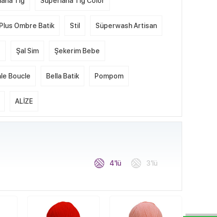
lana Tığ
Süperlana Tığ Color
Plus Ombre Batik
Stil
Süperwash Artisan
e
Şal Sim
Şekerim Bebe
le Boucle
Bella Batik
Pompom
ALİZE
4'lü
3'lü