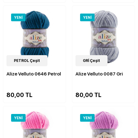
YENI
YENI
52
PETROL Çeşit
Çeşit
52
GRİ Çeşit
Çeşit
Alize Velluto 0646 Petrol
Alize Velluto 0087 Gri
80,00 TL
80,00 TL
YENI
YENI