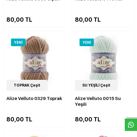
80,00 TL
80,00 TL
YENI
YENI
52
TOPRAK Çeşit
Çeşit
52
SU YEŞİLİ Çeşit
Çeşit
Alize Velluto 0329 Toprak
Alize Velluto 0015 Su
W
h
a
s
p
p
D
e
s
e
H
a
t
t
Yeşili
80,00 TL
80,00 TL