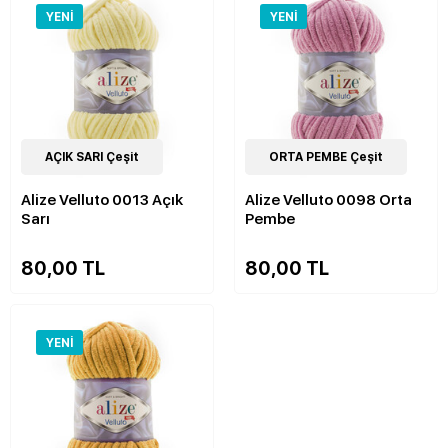
YENI
YENI
52
AÇIK SARI Çeşit
Çeşit
52
ORTA PEMBE Çeşit
Çeşit
Alize Velluto 0013 Açık
Alize Velluto 0098 Orta
Sarı
Pembe
80,00 TL
80,00 TL
YENI