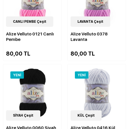
52
CANLI PEMBE Çeşit
Çeşit
52
LAVANTA Çeşit
Çeşit
Alize Velluto 0121 Canlı
Alize Velluto 0378
Pembe
Lavanta
80,00 TL
80,00 TL
YENI
YENI
52
SİYAH Çeşit
Çeşit
52
KÜL Çeşit
Çeşit
Alize Velluto 0060 Siyah
Alize Velluto 0416 Kül