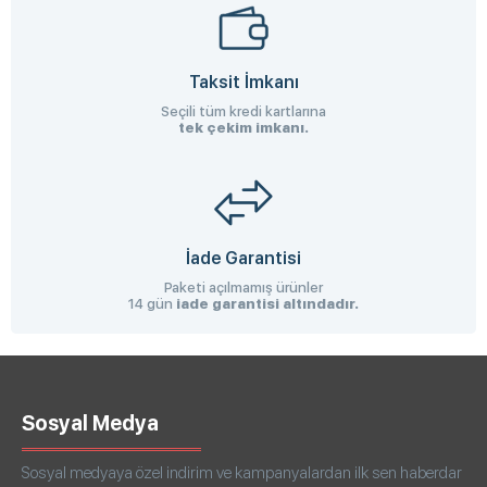
Taksit İmkanı
Seçili tüm kredi kartlarına
tek çekim imkanı.
İade Garantisi
Paketi açılmamış ürünler
14 gün
iade garantisi altındadır.
Sosyal Medya
Sosyal medyaya özel indirim ve kampanyalardan ilk sen haberdar