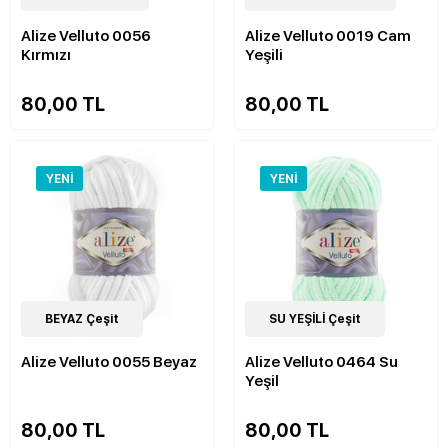
Alize Velluto 0056
Alize Velluto 0019 Cam
Kırmızı
Yeşili
80,00 TL
80,00 TL
YENI
YENI
52
BEYAZ Çeşit
Çeşit
52
SU YEŞİLİ Çeşit
Çeşit
Alize Velluto 0055 Beyaz
Alize Velluto 0464 Su
Yeşil
80,00 TL
80,00 TL