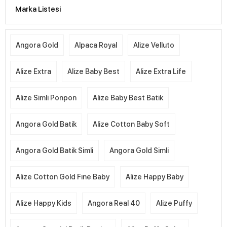
Marka Listesi
Angora Gold
Alpaca Royal
Alize Velluto
Alize Extra
Alize Baby Best
Alize Extra Life
Alize Simli Ponpon
Alize Baby Best Batik
Angora Gold Batik
Alize Cotton Baby Soft
Angora Gold Batik Simli
Angora Gold Simli
Alize Cotton Gold Fıne Baby
Alize Happy Baby
Alize Happy Kids
Angora Real 40
Alize Puffy