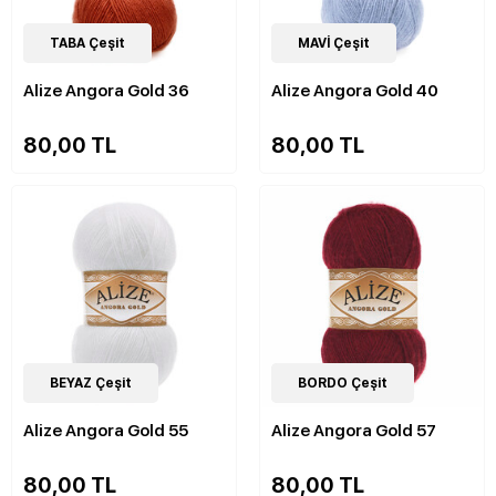
84
TABA Çeşit
Çeşit
84
MAVİ Çeşit
Çeşit
Alize Angora Gold 36
Alize Angora Gold 40
80,00 TL
80,00 TL
84
BEYAZ Çeşit
Çeşit
84
BORDO Çeşit
Çeşit
Alize Angora Gold 55
Alize Angora Gold 57
80,00 TL
80,00 TL