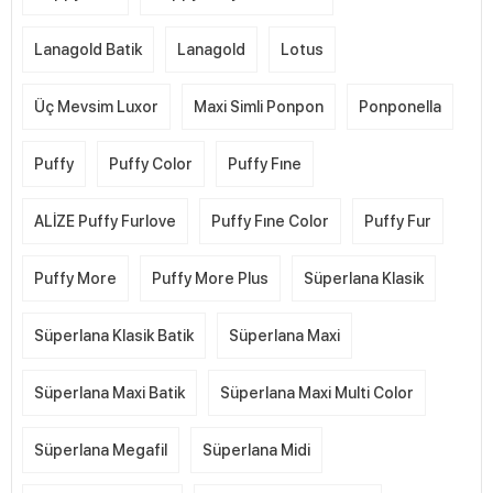
Lanagold Batik
Lanagold
Lotus
Üç Mevsim Luxor
Maxi Simli Ponpon
Ponponella
Puffy
Puffy Color
Puffy Fıne
ALİZE Puffy Furlove
Puffy Fıne Color
Puffy Fur
Puffy More
Puffy More Plus
Süperlana Klasik
Süperlana Klasik Batik
Süperlana Maxi
Süperlana Maxi Batik
Süperlana Maxi Multi Color
Süperlana Megafil
Süperlana Midi