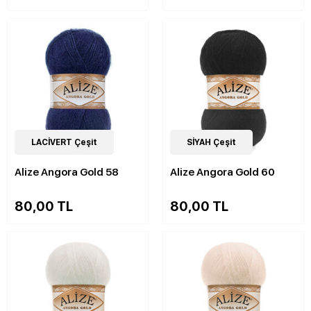
84
LACİVERT Çeşit
Çeşit
84
SİYAH Çeşit
Çeşit
Alize Angora Gold 58
Alize Angora Gold 60
80,00 TL
80,00 TL