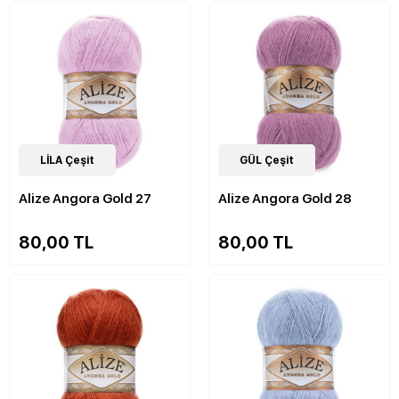
84
LİLA Çeşit
Çeşit
84
GÜL Çeşit
Çeşit
Alize Angora Gold 27
Alize Angora Gold 28
80,00 TL
80,00 TL