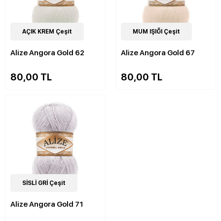
84
AÇIK KREM Çeşit
Çeşit
84
MUM IŞIĞI Çeşit
Çeşit
Alize Angora Gold 62
Alize Angora Gold 67
80,00 TL
80,00 TL
84
SİSLİ GRİ Çeşit
Çeşit
Alize Angora Gold 71