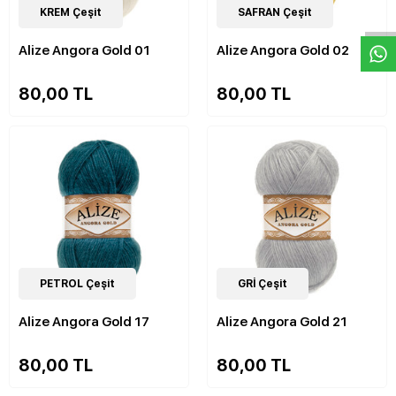
W
h
a
s
p
p
D
e
s
e
H
a
t
t
84
KREM Çeşit
Çeşit
84
SAFRAN Çeşit
Çeşit
Alize Angora Gold 01
Alize Angora Gold 02
80,00 TL
80,00 TL
84
PETROL Çeşit
Çeşit
84
GRİ Çeşit
Çeşit
Alize Angora Gold 17
Alize Angora Gold 21
80,00 TL
80,00 TL