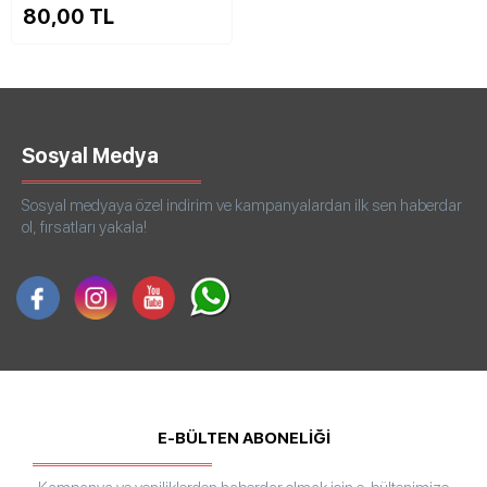
80,00 TL
Sosyal Medya
Sosyal medyaya özel indirim ve kampanyalardan ilk sen haberdar
ol, fırsatları yakala!
E-BÜLTEN ABONELİĞİ