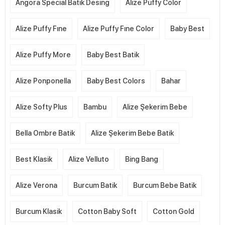
Angora Special Batik Desing
Alize Puffy Color
Alize Puffy Fıne
Alize Puffy Fıne Color
Baby Best
Alize Puffy More
Baby Best Batik
Alize Ponponella
Baby Best Colors
Bahar
Alize Softy Plus
Bambu
Alize Şekerim Bebe
Bella Ombre Batik
Alize Şekerim Bebe Batik
Best Klasik
Alize Velluto
Bing Bang
Alize Verona
Burcum Batik
Burcum Bebe Batik
Burcum Klasik
Cotton Baby Soft
Cotton Gold