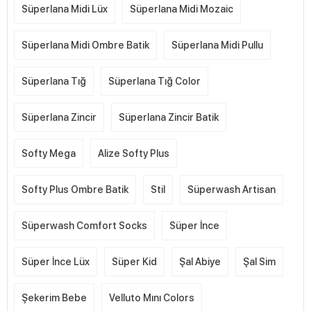
Süperlana Midi Lüx
Süperlana Midi Mozaic
Süperlana Midi Ombre Batik
Süperlana Midi Pullu
Süperlana Tığ
Süperlana Tığ Color
Süperlana Zincir
Süperlana Zincir Batik
Softy Mega
Alize Softy Plus
Softy Plus Ombre Batik
Stil
Süperwash Artisan
Süperwash Comfort Socks
Süper İnce
Süper İnce Lüx
Süper Kid
Şal Abiye
Şal Sim
Şekerim Bebe
Velluto Mını Colors