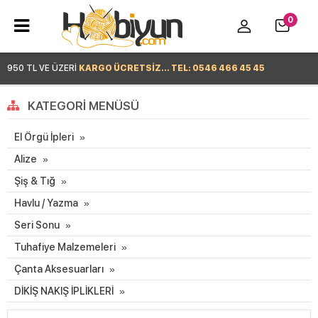
0
950 TL VE ÜZERİ
KARGO ÜCRETSİZ... TEL: 0546 466 45 45
Hemen Alışverişe Başla >
KATEGORI MENÜSÜ
El Örgü İpleri
Alize
Şiş & Tığ
Havlu / Yazma
Seri Sonu
Tuhafiye Malzemeleri
Çanta Aksesuarları
DİKİŞ NAKIŞ İPLİKLERİ