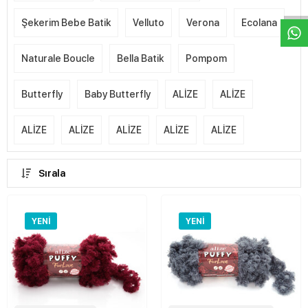
Şekerim Bebe Batik
Velluto
Verona
Ecolana
Naturale Boucle
Bella Batik
Pompom
Butterfly
Baby Butterfly
ALİZE
ALİZE
ALİZE
ALİZE
ALİZE
ALİZE
ALİZE
Sırala
YENI
YENI