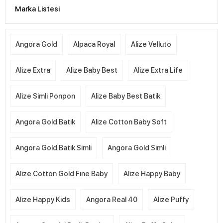
Marka Listesi
Angora Gold
Alpaca Royal
Alize Velluto
Alize Extra
Alize Baby Best
Alize Extra Life
Alize Simli Ponpon
Alize Baby Best Batik
Angora Gold Batik
Alize Cotton Baby Soft
Angora Gold Batik Simli
Angora Gold Simli
Alize Cotton Gold Fıne Baby
Alize Happy Baby
Alize Happy Kids
Angora Real 40
Alize Puffy