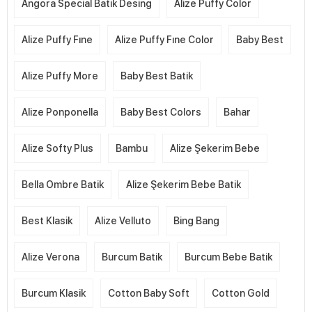
Angora Special Batik Desing
Alize Puffy Color
Alize Puffy Fıne
Alize Puffy Fıne Color
Baby Best
Alize Puffy More
Baby Best Batik
Alize Ponponella
Baby Best Colors
Bahar
Alize Softy Plus
Bambu
Alize Şekerim Bebe
Bella Ombre Batik
Alize Şekerim Bebe Batik
Best Klasik
Alize Velluto
Bing Bang
Alize Verona
Burcum Batik
Burcum Bebe Batik
Burcum Klasik
Cotton Baby Soft
Cotton Gold