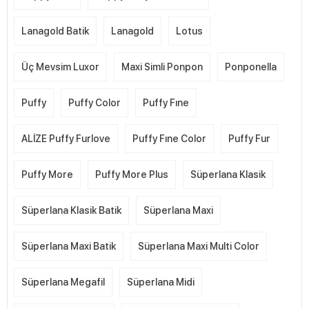
Lanagold Batik
Lanagold
Lotus
Üç Mevsim Luxor
Maxi Simli Ponpon
Ponponella
Puffy
Puffy Color
Puffy Fıne
ALİZE Puffy Furlove
Puffy Fıne Color
Puffy Fur
Puffy More
Puffy More Plus
Süperlana Klasik
Süperlana Klasik Batik
Süperlana Maxi
Süperlana Maxi Batik
Süperlana Maxi Multi Color
Süperlana Megafil
Süperlana Midi