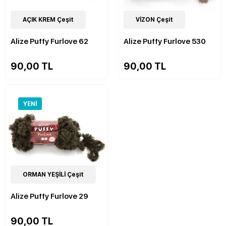
9
AÇIK KREM Çeşit
Çeşit
9
VİZON Çeşit
Çeşit
Alize Puffy Furlove 62
Alize Puffy Furlove 530
90,00 TL
90,00 TL
YENI
9
ORMAN YEŞİLİ Çeşit
Çeşit
Alize Puffy Furlove 29
90,00 TL