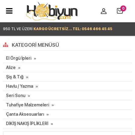
0
950 TL VE ÜZERİ
KARGO ÜCRETSİZ... TEL: 0546 466 45 45
Hemen Alışverişe Başla >
KATEGORI MENÜSÜ
El Örgü İpleri
Alize
Şiş & Tığ
Havlu / Yazma
Seri Sonu
Tuhafiye Malzemeleri
Çanta Aksesuarları
DİKİŞ NAKIŞ İPLİKLERİ