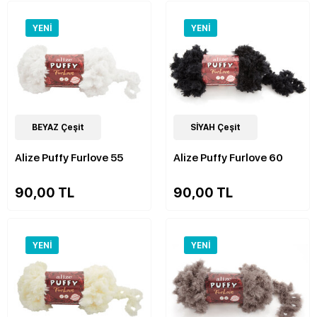
YENI
YENI
9
BEYAZ Çeşit
Çeşit
9
SİYAH Çeşit
Çeşit
Alize Puffy Furlove 55
Alize Puffy Furlove 60
90,00 TL
90,00 TL
YENI
YENI