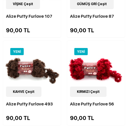
9
VİŞNE Çeşit
Çeşit
9
GÜMÜŞ GRİ Çeşit
Çeşit
Alize Puffy Furlove 107
Alize Puffy Furlove 87
90,00 TL
90,00 TL
YENI
YENI
9
KAHVE Çeşit
Çeşit
9
KIRMIZI Çeşit
Çeşit
Alize Puffy Furlove 493
Alize Puffy Furlove 56
90,00 TL
90,00 TL